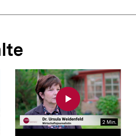
lte
2 Min.