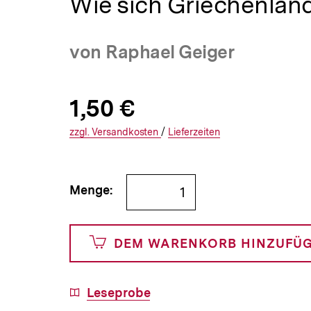
Wie sich Griechenland
a
t
i
von Raphael Geiger
o
n
Allgemeine
Produktpreis:
1,50 €
1
zuzüglich
Informationen
€
Versandkosten
Interner
Informationen
zzgl.
zuzüglichen
Versandkosten
/
Interner
Informationen
Lieferzeiten
Link:
zu
Link:
zu
und
den
den
Bestellmenge
Menge:
150
angeben
Cents
DEM WARENKORB HINZUFÜ
Download-
Leseprobe