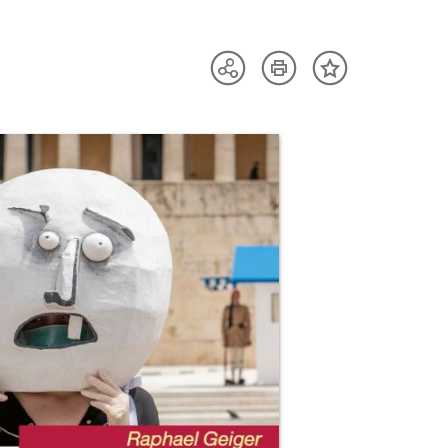
Artikel
Teilen
Inhalt
drucken
Optionen
merken
anzeigen
uktvorschau