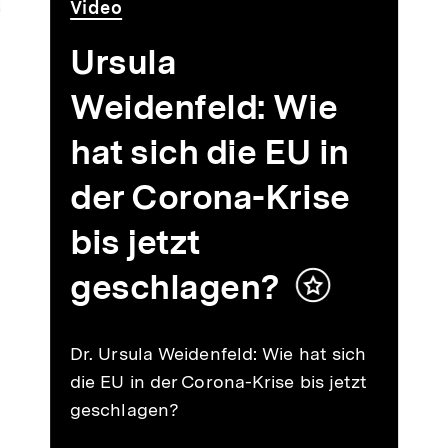
Video
Dauer
Video
2
Min.
Ursula
Weidenfeld: Wie
hat sich die EU in
der Corona-Krise
bis jetzt
n
geschlagen?
Inhalt
merken
Dr. Ursula Weidenfeld: Wie hat sich
die EU in der Corona-Krise bis jetzt
geschlagen?