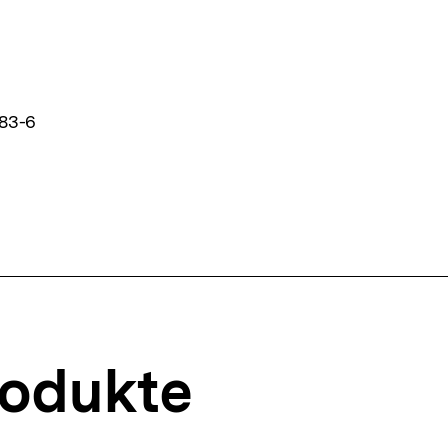
83-6
rodukte