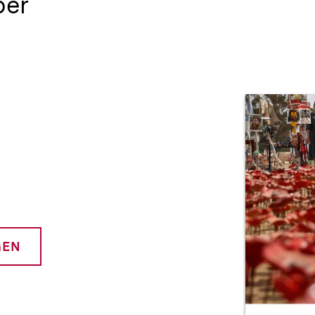
ber
Prod
GEN