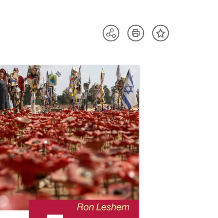
Artikel
Teilen
Inhalt
drucken
Optionen
merken
anzeigen
uktvorschau