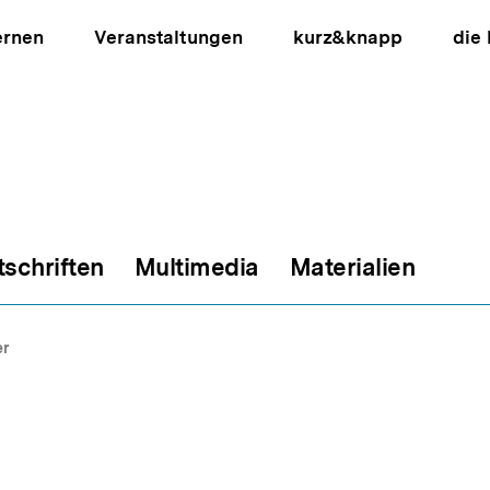
ernen
Veranstaltungen
kurz&knapp
die
tschriften
Multimedia
Materialien
ion
er