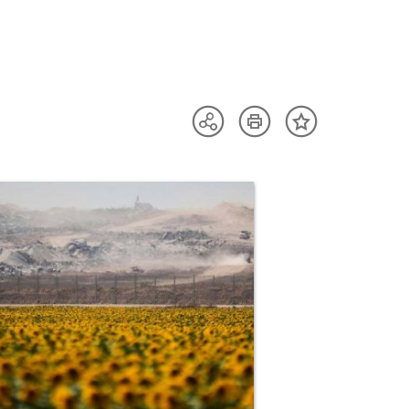
Artikel
Teilen
Inhalt
drucken
Optionen
merken
anzeigen
uktvorschau