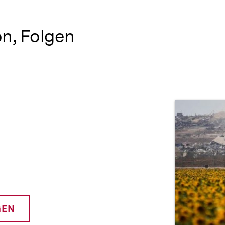
on, Folgen
Prod
GEN