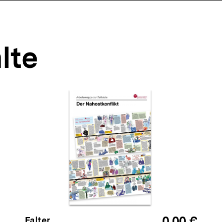
lte
0,00 €
Falter