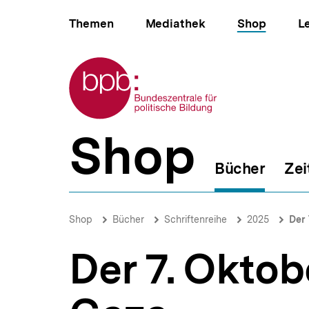
Direkt
Hauptnavigation
zum
Themen
Mediathek
Shop
L
Seiteninhalt
springen
Zur Startseite der bpb
Shop
B
e
Bücher
Zei
r
e
i
Der
c
7.
Brotkrümelnavigation
Pfadnavigat
Shop
Bücher
Schriftenreihe
2025
Der 
h
Oktober
s
und
n
Der 7. Oktob
der
a
Krieg
v
in
i
Gaza
g