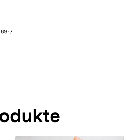
269-7
rodukte