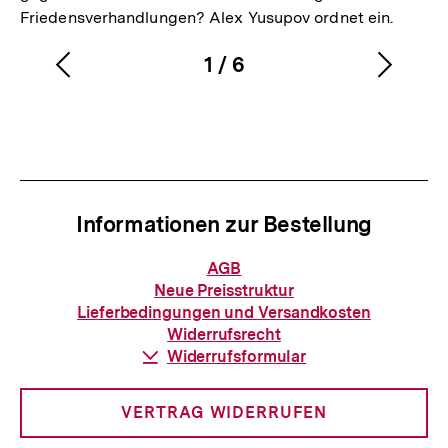
Friedensverhandlungen? Alex Yusupov ordnet ein.
1
/
6
Vorherigen
Nächs
Karussellinhalt
von
Inhalt
Inhalt
anzeigen
anzei
Informationen zur Bestellung
Informationen
AGB
zur
Neue Preisstruktur
Bestellung
Lieferbedingungen und Versandkosten
Widerrufsrecht
Download-
Widerrufsformular
Link:
VERTRAG WIDERRUFEN