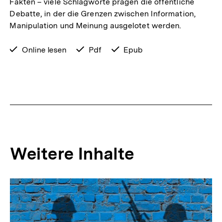
Fakten – viele Schlagworte prägen die öffentliche
Debatte, in der die Grenzen zwischen Information,
Manipulation und Meinung ausgelotet werden.
verfügbar
Online lesen
verfügbar
Pdf
verfügbar
Epub
zum
als
als
Weitere Inhalte
Inhaltskarousell
Inhaltskarussell
für
überspringen
weitere
Inhalte