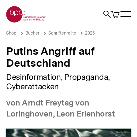
Direkt
Zur Startseite der bpb
zum
0
Artikel
Sho
Seiteninhalt
im
Naviga
Suche
springen
War
öffne
öffnen
öff
Pfadnavigation
Putins
Brotkrümelnavigation
Shop
Bücher
Schriftenreihe
2025
Angriff
auf
Putins Angriff auf
Deutschland
|
Deutschland
bpb.de
Desinformation, Propaganda,
Cyberattacken
von Arndt Freytag von
Loringhoven, Leon Erlenhorst
Produktvorschau