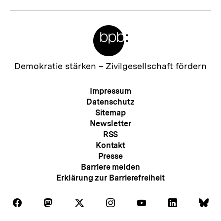
Meta-
Links
Zur
Demokratie stärken –
Zivilgesellschaft fördern
Startseite
der
Meta-
Impressum
bpb
Navigation
Datenschutz
Sitemap
Newsletter
RSS
Kontakt
Presse
Barriere melden
Erklärung zur Barrierefreiheit
Auf
Auf
Auf
Auf
Auf
Auf
Au
Folgen
Folgen
Folgen
Folgen
Folgen
Folgen
Fol
Facebook
Mastodon
X
Instagram
Youtube
LinkedIn
Bl
Sie
Sie
Sie
Sie
Sie
Sie
Sie