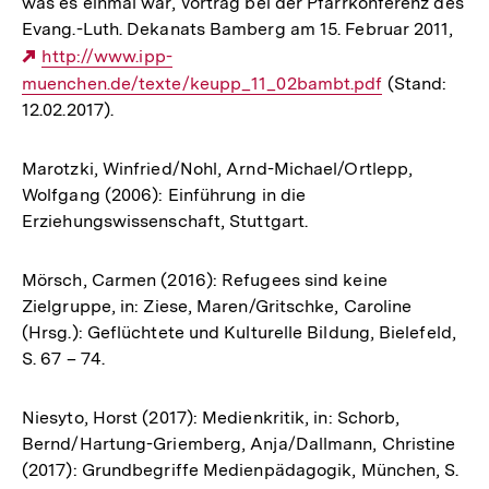
was es einmal war, Vortrag bei der Pfarrkonferenz des
Evang.-Luth. Dekanats Bamberg am 15. Februar 2011,
Externer
http://www.ipp-
muenchen.de/texte/keupp_11_02bambt.pdf
Link:
(Stand:
12.02.2017).
Marotzki, Winfried/Nohl, Arnd-Michael/Ortlepp,
Wolfgang (2006): Einführung in die
Erziehungswissenschaft, Stuttgart.
Mörsch, Carmen (2016): Refugees sind keine
Zielgruppe, in: Ziese, Maren/Gritschke, Caroline
(Hrsg.): Geflüchtete und Kulturelle Bildung, Bielefeld,
S. 67 – 74.
Niesyto, Horst (2017): Medienkritik, in: Schorb,
Bernd/Hartung-Griemberg, Anja/Dallmann, Christine
(2017): Grundbegriffe Medienpädagogik, München, S.