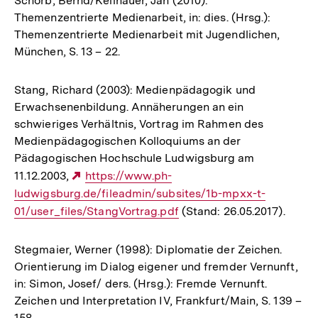
Schorb, Bernd/Keilhauer, Jan (2010):
Themenzentrierte Medienarbeit, in: dies. (Hrsg.):
Themenzentrierte Medienarbeit mit Jugendlichen,
München, S. 13 – 22.
Stang, Richard (2003): Medienpädagogik und
Erwachsenenbildung. Annäherungen an ein
schwieriges Verhältnis, Vortrag im Rahmen des
Medienpädagogischen Kolloquiums an der
Pädagogischen Hochschule Ludwigsburg am
11.12.2003,
Externer
https://www.ph-
ludwigsburg.de/fileadmin/subsites/1b-mpxx-t-
Link:
01/user_files/StangVortrag.pdf
(Stand: 26.05.2017).
Stegmaier, Werner (1998): Diplomatie der Zeichen.
Orientierung im Dialog eigener und fremder Vernunft,
in: Simon, Josef/ ders. (Hrsg.): Fremde Vernunft.
Zeichen und Interpretation IV, Frankfurt/Main, S. 139 –
158.