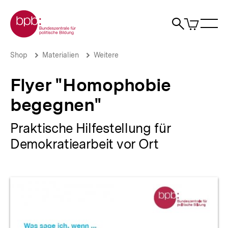
Direkt
Zur Startseite der bpb
zum
0
Artikel
Sho
Seiteninhalt
im
Naviga
Suche
springen
War
öffne
öffnen
öff
Pfadnavigation
Flyer
Brotkrümelnavigation
Shop
Materialien
Weitere
"Homophobie
begegnen"
Flyer "Homophobie
|
bpb.de
begegnen"
Praktische Hilfestellung für
Demokratiearbeit vor Ort
Produktvorschau