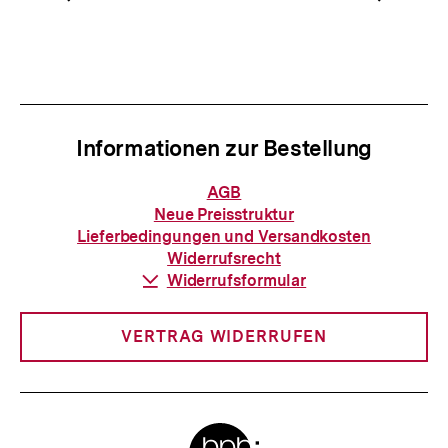
Vorherigen
Nächs
Karussellinhalt
von
Inhalt
Inhalt
anzeigen
anzei
Informationen zur Bestellung
Informationen
AGB
zur
Neue Preisstruktur
Bestellung
Lieferbedingungen und Versandkosten
Widerrufsrecht
Download-
Widerrufsformular
Link:
VERTRAG WIDERRUFEN
Meta-