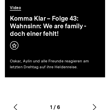
Video
Dauer
Video
Komma Klar – Folge 43:
Wahnsinn: We are family -
doch einer fehlt!
Inhalt
merken
Oskar, Aylin und alle Freunde reagieren am
letzten Drehtag auf ihre Heldenreise.
1
/
6