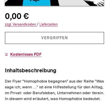
Allgemeine
Produktpreis:
0,00 €
0
zuzüglich
Informationen
€
Versandkosten
Interner
Informationen
zzgl.
zuzüglichen
Versandkosten
/
Interner
Informationen
Lieferzeiten
Link:
zu
Link:
zu
und
den
den
PRODUKT
VERGRIFFEN
NICHT
0
BESTELLBAR
Download-
Kostenloses PDF
Cents
Link:
Inhaltsbeschreibung
Der Flyer "Homophobie begegnen" aus der Reihe "Was
sage ich, wenn …" ist eine Hilfestellung für den Alltag,
im Privat- oder Berufsleben, Unternehmen oder Verein.
In diesem wird erläutert, was Homophobie bedeutet.