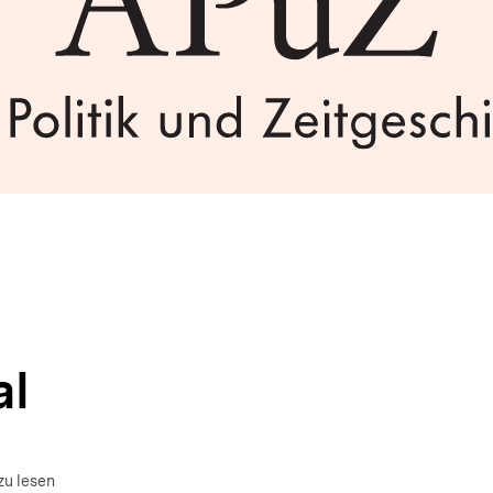
al
zu lesen