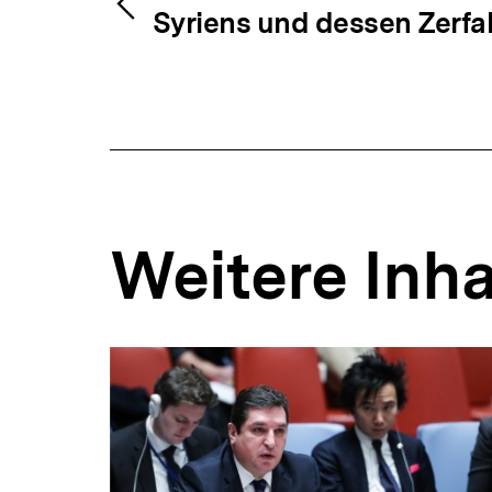
Inhaltsnavig
Syriens und dessen Zerfal
Weitere Inha
Inhaltskarousell
Inhaltskarussell
für
überspringen
weitere
Inhalte