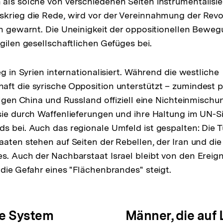
als solche von verschiedenen Seiten instrumentalisier
krieg die Rede, wird vor der Vereinnahmung der Revo
en gewarnt. Die Uneinigkeit der oppositionellen Bewe
gilen gesellschaftlichen Gefüges bei.
eg in Syrien internationalisiert. Während die westliche
ft die syrische Opposition unterstützt – zumindest p
olgen China und Russland offiziell eine Nichteinmischun
sie durch Waffenlieferungen und ihre Haltung im UN-S
s bei. Auch das regionale Umfeld ist gespalten: Die T
aaten stehen auf Seiten der Rebellen, der Iran und die
s. Auch der Nachbarstaat Israel bleibt von den Ereign
 die Gefahr eines "Flächenbrandes" steigt.
he System
Männer, die auf 