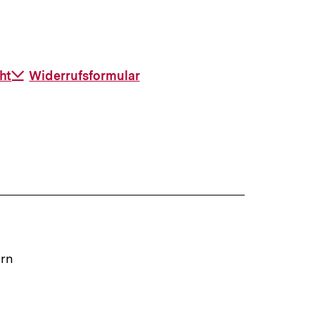
ht
Download-
Widerrufsformular
Link:
ern