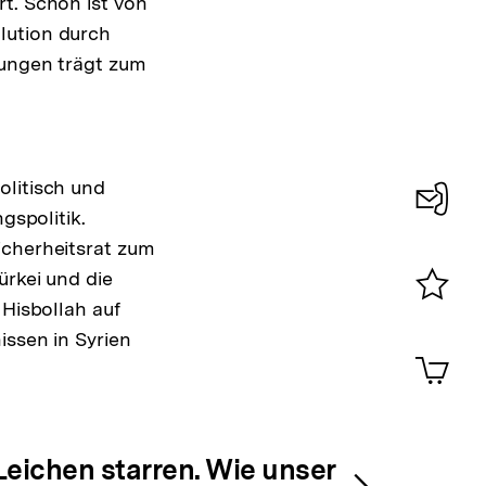
t. Schon ist von
lution durch
gungen trägt zum
olitisch und
gspolitik.
Konta
icherheitsrat zum
0
ürkei und die
 Hisbollah auf
Merklist
issen in Syrien
ansehen
0
Artik
im
Shop-
Warenko
ansehen
Leichen starren. Wie unser