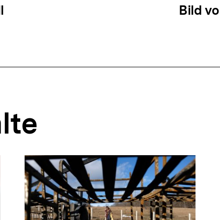
ation
l
Bild vo
lte