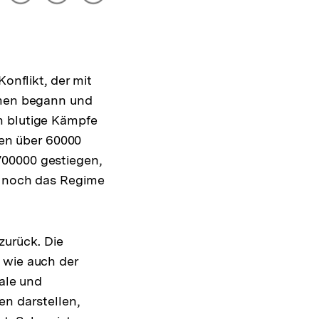
drucken
Optionen
merken
anzeigen
onflikt, der mit
rmen begann und
n blutige Kämpfe
en über 60000
700000 gestiegen,
e noch das Regime
zurück. Die
 wie auch der
rale und
en darstellen,