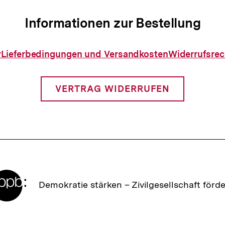
Informationen zur Bestellung
Informationen
r
Lieferbedingungen und Versandkosten
Widerrufsrec
zur
Bestellung
VERTRAG WIDERRUFEN
Zur
Demokratie stärken –
Zivilgesellschaft förd
Startseite
der
bpb