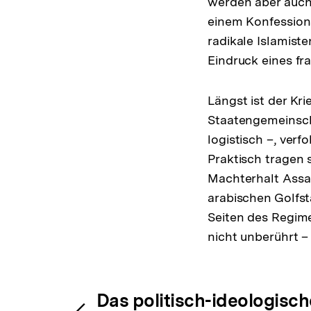
werden aber auch 
einem Konfessions
radikale Islamist
Eindruck eines fra
Längst ist der Kri
Staatengemeinscha
logistisch –, verf
Praktisch tragen 
Machterhalt Assad
arabischen Golfst
Seiten des Regime
nicht unberührt –
Fussnoten
Inhaltsnavigation
Das politisch-ideologisc