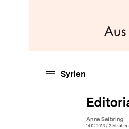
a
t
i
o
n
Syrien
INHALTSNAVIGATION
ÖFFNEN
Editori
Anne Seibring
14.02.2013
/ 2 Minuten 