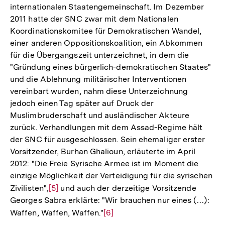
internationalen Staatengemeinschaft. Im Dezember
2011 hatte der SNC zwar mit dem Nationalen
Koordinationskomitee für Demokratischen Wandel,
einer anderen Oppositionskoalition, ein Abkommen
für die Übergangszeit unterzeichnet, in dem die
"Gründung eines bürgerlich-demokratischen Staates"
und die Ablehnung militärischer Interventionen
vereinbart wurden, nahm diese Unterzeichnung
jedoch einen Tag später auf Druck der
Muslimbruderschaft und ausländischer Akteure
zurück. Verhandlungen mit dem Assad-Regime hält
der SNC für ausgeschlossen. Sein ehemaliger erster
Vorsitzender, Burhan Ghalioun, erläuterte im April
2012: "Die Freie Syrische Armee ist im Moment die
einzige Möglichkeit der Verteidigung für die syrischen
Zivilisten",
Zur
[5]
und auch der derzeitige Vorsitzende
Georges Sabra erklärte: "Wir brauchen nur eines (…):
Auflösung
Waffen, Waffen, Waffen."
Zur
[6]
der