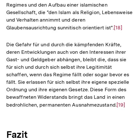
Regimes und den Aufbau einer islamischen
Gesellschaft, die "den Islam als Religion, Lebensweise
und Verhalten annimmt und deren
Glaubensausrichtung sunnitisch orientiert ist".
Zur
[18]
Auflösung
der
Die Gefahr für und durch die kämpfenden Kräfte,
Fußnote
deren Entwicklungen auch von den Interessen ihrer
Gast- und Geldgeber abhängen, bleibt die, dass sie
für sich und durch sich selbst ihre Legitimität
schaffen, wenn das Regime fällt oder sogar bevor es
fällt. Sie erlassen für sich selbst ihre eigene spezielle
Ordnung und ihre eigenen Gesetze. Diese Form des
bewaffneten Widerstands bringt das Land in einen
bedrohlichen, permanenten Ausnahmezustand.
Zur
[19]
Auflösun
der
Fußnote
Fazit