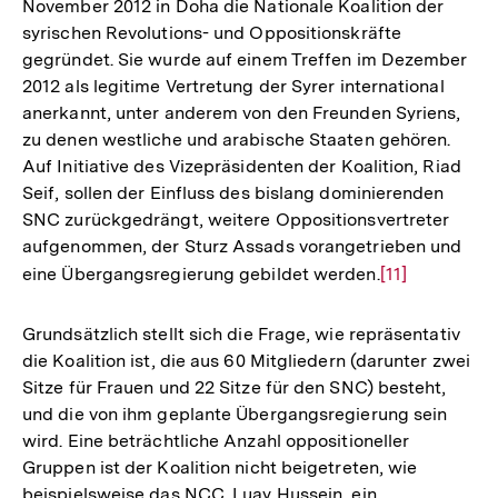
November 2012 in Doha die Nationale Koalition der
syrischen Revolutions- und Oppositionskräfte
gegründet. Sie wurde auf einem Treffen im Dezember
2012 als legitime Vertretung der Syrer international
anerkannt, unter anderem von den Freunden Syriens,
zu denen westliche und arabische Staaten gehören.
Auf Initiative des Vizepräsidenten der Koalition, Riad
Seif, sollen der Einfluss des bislang dominierenden
SNC zurückgedrängt, weitere Oppositionsvertreter
aufgenommen, der Sturz Assads vorangetrieben und
eine Übergangsregierung gebildet werden.
Zur
[11]
Auflösung
der
Grundsätzlich stellt sich die Frage, wie repräsentativ
Fußnote
die Koalition ist, die aus 60 Mitgliedern (darunter zwei
Sitze für Frauen und 22 Sitze für den SNC) besteht,
und die von ihm geplante Übergangsregierung sein
wird. Eine beträchtliche Anzahl oppositioneller
Gruppen ist der Koalition nicht beigetreten, wie
beispielsweise das NCC. Luay Hussein, ein