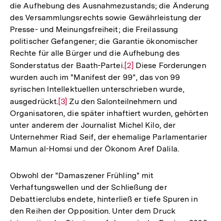
die Aufhebung des Ausnahmezustands; die Änderung
der
des Versammlungsrechts sowie Gewährleistung der
Fußnote
Presse- und Meinungsfreiheit; die Freilassung
politischer Gefangener; die Garantie ökonomischer
Rechte für alle Bürger und die Aufhebung des
Sonderstatus der Baath-Partei.
Zur
[2]
Diese Forderungen
wurden auch im "Manifest der 99", das von 99
Auflösung
syrischen Intellektuellen unterschrieben wurde,
der
ausgedrückt.
Zur
[3]
Zu den Salonteilnehmern und
Fußnote
Organisatoren, die später inhaftiert wurden, gehörten
Auflösung
unter anderem der Journalist Michel Kilo, der
der
Unternehmer Riad Seif, der ehemalige Parlamentarier
Fußnote
Mamun al-Homsi und der Ökonom Aref Dalila.
Obwohl der "Damaszener Frühling" mit
Verhaftungswellen und der Schließung der
Debattierclubs endete, hinterließ er tiefe Spuren in
den Reihen der Opposition. Unter dem Druck