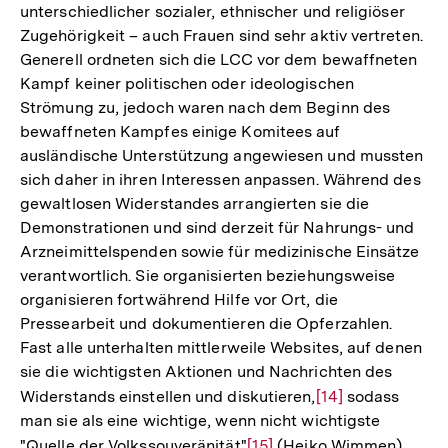
unterschiedlicher sozialer, ethnischer und religiöser
Zugehörigkeit – auch Frauen sind sehr aktiv vertreten.
Generell ordneten sich die LCC vor dem bewaffneten
Kampf keiner politischen oder ideologischen
Strömung zu, jedoch waren nach dem Beginn des
bewaffneten Kampfes einige Komitees auf
ausländische Unterstützung angewiesen und mussten
sich daher in ihren Interessen anpassen. Während des
gewaltlosen Widerstandes arrangierten sie die
Demonstrationen und sind derzeit für Nahrungs- und
Arzneimittelspenden sowie für medizinische Einsätze
verantwortlich. Sie organisierten beziehungsweise
organisieren fortwährend Hilfe vor Ort, die
Pressearbeit und dokumentieren die Opferzahlen.
Fast alle unterhalten mittlerweile Websites, auf denen
sie die wichtigsten Aktionen und Nachrichten des
Widerstands einstellen und diskutieren,
Zur
[14]
sodass
man sie als eine wichtige, wenn nicht wichtigste
Auflösung
"Quelle der Volkssouveränität"
Zur
[15]
(Heiko Wimmen)
der