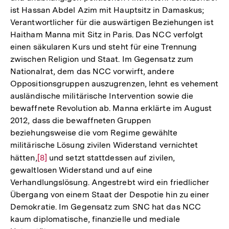
ist Hassan Abdel Azim mit Hauptsitz in Damaskus;
Verantwortlicher für die auswärtigen Beziehungen ist
Haitham Manna mit Sitz in Paris. Das NCC verfolgt
einen säkularen Kurs und steht für eine Trennung
zwischen Religion und Staat. Im Gegensatz zum
Nationalrat, dem das NCC vorwirft, andere
Oppositionsgruppen auszugrenzen, lehnt es vehement
ausländische militärische Intervention sowie die
bewaffnete Revolution ab. Manna erklärte im August
2012, dass die bewaffneten Gruppen
beziehungsweise die vom Regime gewählte
militärische Lösung zivilen Widerstand vernichtet
hätten,
Zur
[8]
und setzt stattdessen auf zivilen,
gewaltlosen Widerstand und auf eine
Auflösung
Verhandlungslösung. Angestrebt wird ein friedlicher
der
Übergang von einem Staat der Despotie hin zu einer
Fußnote
Demokratie. Im Gegensatz zum SNC hat das NCC
kaum diplomatische, finanzielle und mediale