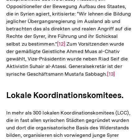
Oppositioneller der Bewegung Aufbau des Staates,
die in Syrien agiert, kritisierte: "Wir lehnen die Bildung
jeglicher Übergangsregierung im Ausland ab und
betrachten das als direkten und realen Angriff auf die
Rechte der Syrer, ihre Führung und ihr Schicksal
selbst zu bestimmen."
Zur
[12]
Zum Vorsitzenden wurde
der gemäßigte Geistliche Ahmed Muas al-Chativ
Auflösung
gewählt, Vize-Präsidentin wurde neben Riad Seif die
der
Aktivistin Suhair al-Atassi. Generalsekretär ist der
Fußnote
syrische Geschäftsmann Mustafa Sabbagh.
Zur
[13]
Auflösung
der
Lokale Koordinationskomitees.
Fußnote
In mehr als 300 lokalen Koordinationskomitees (LCC),
die in fast allen syrischen Städten gegründet wurden
und dort die organisatorische Basis des Widerstands
bilden, organisieren sich vorwiegend junge Syrer