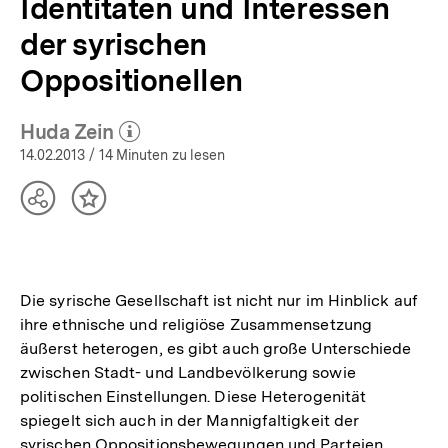
Identitäten und Interessen
der syrischen
Oppositionellen
Huda Zein
(Mehr zum Autor)
öffnen
14.02.2013
/ 14 Minuten zu lesen
Teilen
Inhalt
Optionen
merken
anzeigen
Die syrische Gesellschaft ist nicht nur im Hinblick auf
ihre ethnische und religiöse Zusammensetzung
äußerst heterogen, es gibt auch große Unterschiede
zwischen Stadt- und Landbevölkerung sowie
politischen Einstellungen. Diese Heterogenität
spiegelt sich auch in der Mannigfaltigkeit der
syrischen Oppositionsbewegungen und Parteien