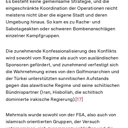
Es besteht keine gemeinsame Strategie, und die
eingeschränkte Koordination der Operationen reicht
meistens nicht über die eigene Stadt und deren
Umgebung hinaus. So kam es zu Rache- und
Sabotageakten oder schweren Bombenanschlägen
einzelner Kampfgruppen.
Die zunehmende Konfessionalisierung des Konflikts
wird sowohl vom Regime als auch von ausländischen
Sponsoren gefördert, und zunehmend verfestigt sich
die Wahrnehmung eines von den Golfmonarchien und
der Türkei unterstützten sunnitischen Aufstands
gegen das alawitische Regime und seine schiitischen
Bündnispartner (Iran, Hisbollah, die schiitisch
dominierte irakische Regierung).
Zur
[17]
Auflösung
der
Mehrmals wurde sowohl von der FSA, also auch von
Fußnote
islamisch orientierten Gruppen, der Versuch