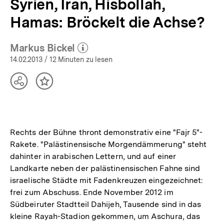
Syrien, Iran, Hisbollah,
Hamas: Bröckelt die Achse?
Markus Bickel
(Mehr zum Autor)
öffnen
14.02.2013
/ 12 Minuten zu lesen
Teilen
Inhalt
Optionen
merken
anzeigen
Rechts der Bühne thront demonstrativ eine "Fajr 5"-
Rakete. "Palästinensische Morgendämmerung" steht
dahinter in arabischen Lettern, und auf einer
Landkarte neben der palästinensischen Fahne sind
israelische Städte mit Fadenkreuzen eingezeichnet:
frei zum Abschuss. Ende November 2012 im
Südbeiruter Stadtteil Dahijeh, Tausende sind in das
kleine Rayah-Stadion gekommen, um Aschura, das