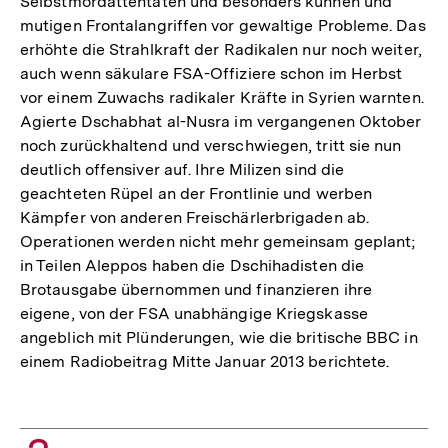
Selbstmordattentaten und besonders kühnen und
mutigen Frontalangriffen vor gewaltige Probleme. Das
erhöhte die Strahlkraft der Radikalen nur noch weiter,
auch wenn säkulare FSA-Offiziere schon im Herbst
vor einem Zuwachs radikaler Kräfte in Syrien warnten.
Agierte Dschabhat al-Nusra im vergangenen Oktober
noch zurückhaltend und verschwiegen, tritt sie nun
deutlich offensiver auf. Ihre Milizen sind die
geachteten Rüpel an der Frontlinie und werben
Kämpfer von anderen Freischärlerbrigaden ab.
Operationen werden nicht mehr gemeinsam geplant;
in Teilen Aleppos haben die Dschihadisten die
Brotausgabe übernommen und finanzieren ihre
eigene, von der FSA unabhängige Kriegskasse
angeblich mit Plünderungen, wie die britische BBC in
einem Radiobeitrag Mitte Januar 2013 berichtete.
Zum
Seite