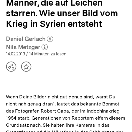
Männer, die auf Leichen
starren. Wie unser Bild vom
Krieg in Syrien entsteht
Daniel Gerlach
(Mehr zum Autor)
öffnen
Nils Metzger
(Mehr zum Autor)
öffnen
14.02.2013
/ 14 Minuten zu lesen
Teilen
Inhalt
Optionen
merken
anzeigen
Wenn Deine Bilder nicht gut genug sind, warst Du
nicht nah genug dran", lautet das bekannte Bonmot
des Fotografen Robert Capa, der im Indochinakrieg
1954 starb. Generationen von Reportern eifern diesem
Grundsatz nach. Sie halten ihre Kameras in das