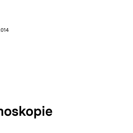
014
oskopie