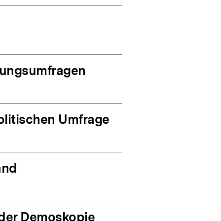
nungsumfragen
olitischen Umfrage
and
 der Demoskopie