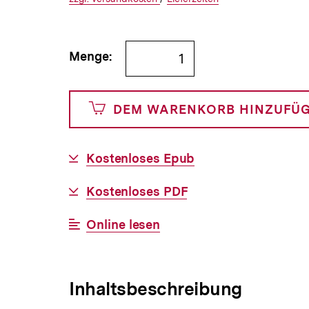
€
Versandkosten
Link:
zu
Link:
zu
und
den
den
Bestellmenge
Menge:
0
angeben
Cents
DEM WARENKORB HINZUFÜ
Download-
Kostenloses Epub
Link:
Download-
Kostenloses PDF
Link:
Interner
Online lesen
Link:
Inhaltsbeschreibung