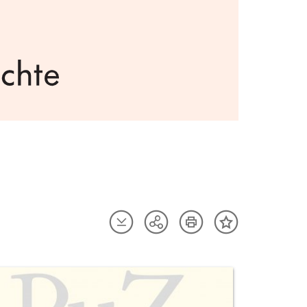
Artikel
Artikel
Teilen
Inhalt
herunterladen
drucken
Optionen
merken
anzeigen
uktvorschau