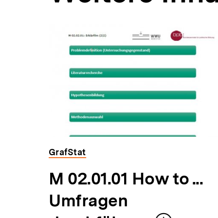
Inhaltskarousell
Inhaltskarussell
für
überspringen
weitere
Inhalte
GrafStat
ast
M 02.01.01 How to ...
Umfragen