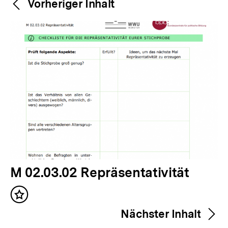
Weitere
Vorheriger Inhalt
Navigation
Inhalte
V
M 02.03.02 Repräsentativität
o
Inhalt
r
merken
Nächster Inhalt
h