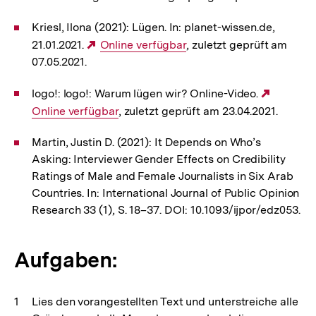
Kriesl, Ilona (2021): Lügen. In: planet-wissen.de,
21.01.2021.
Externer
Online verfügbar
, zuletzt geprüft am
07.05.2021.
Link:
logo!: logo!: Warum lügen wir? Online-Video.
Externe
Online verfügbar
, zuletzt geprüft am 23.04.2021.
Link:
Martin, Justin D. (2021): It Depends on Who’s
Asking: Interviewer Gender Effects on Credibility
Ratings of Male and Female Journalists in Six Arab
Countries. In: International Journal of Public Opinion
Research 33 (1), S. 18–37. DOI: 10.1093/ijpor/edz053.
Aufgaben:
Lies den vorangestellten Text und unterstreiche alle