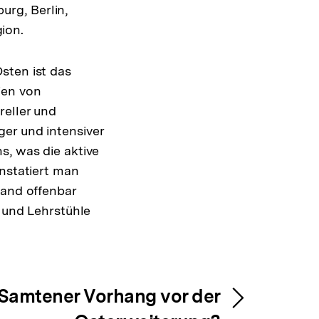
rg, Berlin,
ion.
sten ist das
ien von
reller und
er und intensiver
s, was die aktive
onstatiert man
land offenbar
e und Lehrstühle
 Samtener Vorhang vor der