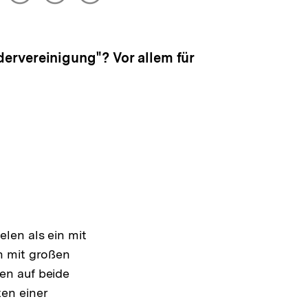
drucken
Optionen
merken
anzeigen
ervereinigung"? Vor allem für
len als ein mit
h mit großen
en auf beide
en einer