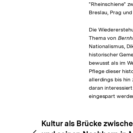
"Rheinschiene" z
Breslau, Prag un
Die Wiedererstehu
Thema von
Bernh
Nationalismus, Di
historischer Geme
bewusst als im We
Pflege dieser his
allerdings bis hi
daran interessier
eingespart werde
Fussnoten
Inhaltsnavigation
Inhaltsnavig
Kultur als Brücke zwisch