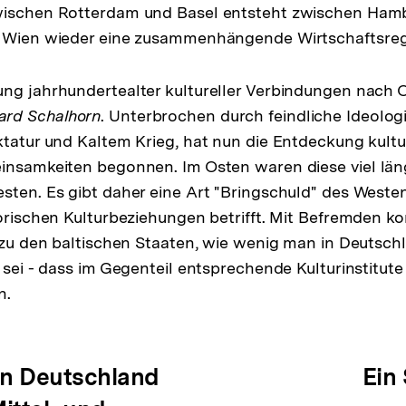
wischen Rotterdam und Basel entsteht zwischen Hambu
d Wien wieder eine zusammenhängende Wirtschaftsreg
ng jahrhundertealter kultureller Verbindungen nach O
ard Schalhorn
. Unterbrochen durch feindliche Ideolog
ktatur und Kaltem Krieg, hat nun die Entdeckung kultu
insamkeiten begonnen. Im Osten waren diese viel läng
sten. Es gibt daher eine Art "Bringschuld" des Westen
torischen Kulturbeziehungen betrifft. Mit Befremden k
n zu den baltischen Staaten, wie wenig man in Deutsch
t sei - dass im Gegenteil entsprechende Kulturinstitut
n.
ation
en Deutschland
Ein