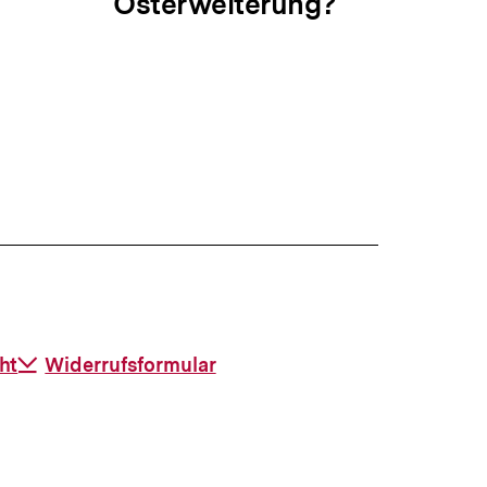
Osterweiterung?
ht
Download-
Widerrufsformular
Link: