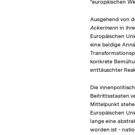
"europäischen Wied
Ausgehend von de
Ackermann
in ihr
Europäischen Unio
eine baldige Ann
Transformationsp
konkrete Bemühun
enttäuschter Rea
Die innenpolitisc
Beitrittsstaaten v
Mittelpunkt stehe
Europäischen Unio
lange eine abstrak
worden ist - nati