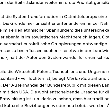
em der Beitrittsländer weiterhin erste Priorität genieß
ist die Systemtransformation in Ostmitteleuropa eine
. Die Gründe hierfür sieht er unter anderem in der Näh
 im Fehlen ethnischer Spannungen; dies unterscheid
her ebenfalls im sowjetischen Machtbereich lagen. O
ten vermehrt eurokritische Gruppierungen notwendige
sse zu beeinflussen suchen - so etwa in der Landwirt
ie -, hält der Autor den Systemwandel für unumkehrba
eile die Wirtschaft Polens, Tschechiens und Ungarns 
tschland - verflochten ist, belegt
Martin Kutz
anhand z
. Der Außenhandel der Bundesrepublik mit diesen Länd
n mit den USA. Die wohl entscheidende Ursache für d
ntwicklung ist u. a. darin zu sehen, dass hier tradition
nd kulturelle Beziehungen wieder neu belebt werden. 