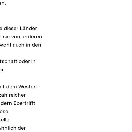
en.
e dieser Länder
e sie von anderen
bwohl auch in den
schaft oder in
r.
mit dem Westen -
ahlreicher
ern übertrifft
iese
elle
Ähnlich der