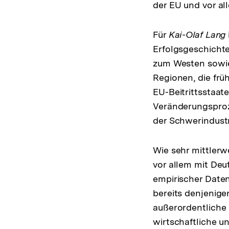
der EU und vor all
Für
Kai-Olaf Lang
Erfolgsgeschichte
zum Westen sowie
Regionen, die frü
EU-Beitrittsstaa
Veränderungsproze
der Schwerindustr
Wie sehr mittlerw
vor allem mit Deu
empirischer Daten
bereits denjenige
außerordentliche E
wirtschaftliche u