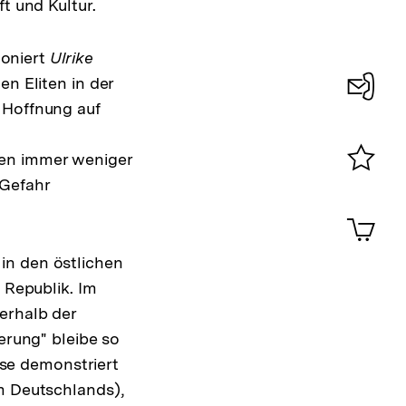
t und Kultur.
oniert
Ulrike
en Eliten in der
 Hoffnung auf
Konta
0
den immer weniger
 Gefahr
Merklist
ansehen
0
Artik
im
Shop-
in den östlichen
Warenko
 Republik. Im
ansehen
erhalb der
erung" bleibe so
eise demonstriert
m Deutschlands),