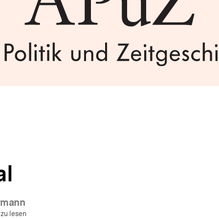
al
rmann
 zu lesen