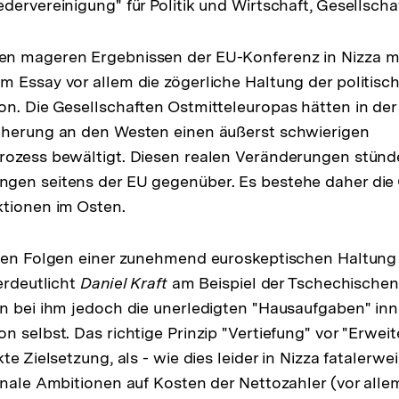
ervereinigung" für Politik und Wirtschaft, Gesellschaf
n mageren Ergebnissen der EU-Konferenz in Nizza m
em Essay vor allem die zögerliche Haltung der politisch
n. Die Gesellschaften Ostmitteleuropas hätten in der
äherung an den Westen einen äußerst schwierigen
rozess bewältigt. Diesen realen Veränderungen stün
gen seitens der EU gegenüber. Es bestehe daher die
ktionen im Osten.
hen Folgen einer zunehmend euroskeptischen Haltung 
erdeutlicht
Daniel Kraft
am Beispiel der Tschechischen
n bei ihm jedoch die unerledigten "Hausaufgaben" inn
n selbst. Das richtige Prinzip "Vertiefung" vor "Erweit
te Zielsetzung, als - wie dies leider in Nizza fatalerw
onale Ambitionen auf Kosten der Nettozahler (vor alle