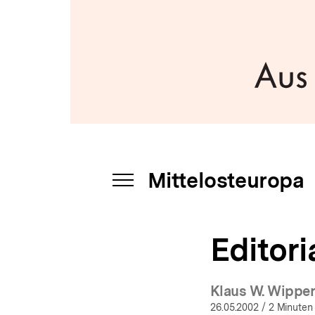
a
t
i
o
n
Mittelosteuropa
INHALTSNAVIGATION
ÖFFNEN
Editori
Klaus W. Wippe
26.05.2002
/ 2 Minuten