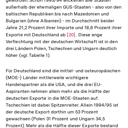
geworden. Schon 1993/94 wickelten alle Staaten
außerhalb der ehemaligen GUS-Staaten - also von den
baltischen Republiken bis nach Mazedonien und
Bulgarien (ohne Albanien) - im Durchschnitt beider
Jahre 21,2 Prozent ihrer Importe und 18,6 Prozent ihrer
Exporte mit Deutschland ab
Zur
[20]
. Diese enge
Verflechtung mit der deutschen Wirtschaft ist in den
Auflösung
drei Ländern Polen, Tschechien und Ungarn deutlich
der
höher (vgl. Tabelle 1).
Fußnote
Für Deutschland sind die mittel- und osteuropäischen
(MOE-) Länder mittlerweile wichtigere
Handelspartner als die USA, und die drei EU-
Aspiranten nehmen allein mehr als die Hälfte der
deutschen Exporte in die MOE-Staaten auf.
Tschechien ist dabei Spitzenreiter. Allein 1994/95 ist
der deutsche Export dorthin um 53 Prozent
gewachsen (Polen 31 Prozent und Ungarn 34,5
Prozent). Mehr als die Hälfte dieser Exporte bestand