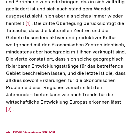
und Peripherie zustande bringen, das in sich vielfältig
gegliedert ist und sich auch ständigem Wandel
ausgesetzt sieht, sich aber als solches immer wieder
herstellt
Zur
[1]
. Die dritte Überlegung berücksichtigt die
Tatsache, dass die kulturellen Zentren und die
Auflösung
Gebiete besonders aktiver und produktiver Kultur
der
weitgehend mit den ökonomischen Zentren identisch,
Fußnote
mindestens aber hochgradig mit ihnen verknüpft sind.
Die vierte konstatiert, dass sich solche geographisch
fixierbaren Entwicklungsstränge für das betreffende
Gebiet beschreiben lassen, und die letzte ist die, dass
all dies sowohl Erklärungen für die ökonomischen
Probleme dieser Regionen zumal im letzten
Jahrhundert bieten kann wie auch Trends für die
wirtschaftliche Entwicklung Europas erkennen lässt
Zur
[2]
.
Aufl
der
Fußn
Interner
PDF-Version: 86 KB