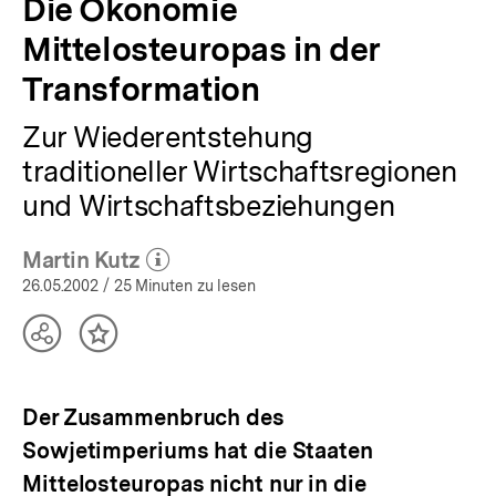
Die Ökonomie
Mittelosteuropas in der
Transformation
Zur Wiederentstehung
traditioneller Wirtschaftsregionen
und Wirtschaftsbeziehungen
Martin Kutz
(Mehr zum Autor)
öffnen
26.05.2002
/ 25 Minuten zu lesen
Teilen
Inhalt
Optionen
merken
anzeigen
Der Zusammenbruch des
Sowjetimperiums hat die Staaten
Mittelosteuropas nicht nur in die