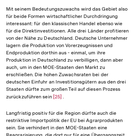
Mit seinem Bedeutungszuwachs wird das Gebiet also
für beide Formen wirtschaftlicher Durchdringung
interessant: für den klassischen Handel ebenso wie
für die Direktinvestitionen. Alle drei Länder profitieren
von der Nähe zu Deutschland. Deutsche Unternehmer
lagern die Produktion von Vorerzeugnissen und
Endproduktion dorthin aus - einmal, um ihre
Produktion in Deutschland zu verbilligen, dann aber
auch, um in den MOE-Staaten den Markt zu
erschließen. Die hohen Zuwachsraten bei der
deutschen Einfuhr an Investitionsgütern aus den drei
Staaten dürfte zum großen Teil auf diesen Prozess
zurückzuführen sein
Zur
[25]
.
Auflösung
der
Langfristig positiv für die Region dürfte auch die
Fußnote
restriktive Importpolitik der EU bei Agrarprodukten
sein. Sie verhindert in den MOE-Staaten eine
Reagrarisierung, die dort nur für eine Übergangszeit