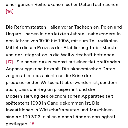
einer ganzen Reihe ökonomischer Daten festmachen
Zur
[16]
.
Auf
der
Fuß
Die Reformstaaten - allen voran Tschechien, Polen und
Ungarn - haben in den letzten Jahren, insbesondere in
den Jahren von 1990 bis 1995, mit zum Teil radikalen
Mitteln diesen Prozess der Etablierung freier Märkte
und der Integration in die Weltwirtschaft betrieben
Zur
[17]
. Sie haben das zunächst mit einer tief greifenden
Auflö
Anpassungskrise bezahlt. Die ökonomischen Daten
der
zeigen aber, dass nicht nur die Krise der
Fußno
produzierenden Wirtschaft überwunden ist, sondern
auch, dass die Region prosperiert und die
Modernisierung des ökonomischen Apparates seit
spätestens 1993 in Gang gekommen ist. Die
Investitionen in Wirtschaftsbauten und Maschinen
sind ab 1992/93 in allen diesen Ländern sprunghaft
gestiegen
Zur
[18]
.