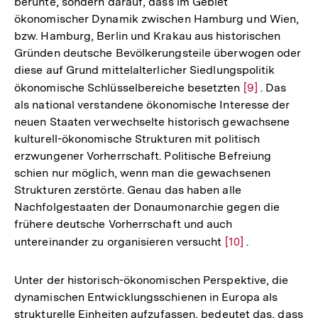
beruhte, sondern darauf, dass im Gebiet
ökonomischer Dynamik zwischen Hamburg und Wien,
bzw. Hamburg, Berlin und Krakau aus historischen
Gründen deutsche Bevölkerungsteile überwogen oder
diese auf Grund mittelalterlicher Siedlungspolitik
ökonomische Schlüsselbereiche besetzten
Zur
[9]
. Das
als national verstandene ökonomische Interesse der
Auflösung
neuen Staaten verwechselte historisch gewachsene
der
kulturell-ökonomische Strukturen mit politisch
Fußnote
erzwungener Vorherrschaft. Politische Befreiung
schien nur möglich, wenn man die gewachsenen
Strukturen zerstörte. Genau das haben alle
Nachfolgestaaten der Donaumonarchie gegen die
frühere deutsche Vorherrschaft und auch
untereinander zu organisieren versucht
Zur
[10]
.
Auflösung
der
Unter der historisch-ökonomischen Perspektive, die
Fußnote
dynamischen Entwicklungsschienen in Europa als
strukturelle Einheiten aufzufassen, bedeutet das, dass