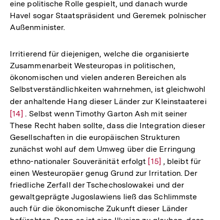
eine politische Rolle gespielt, und danach wurde
Havel sogar Staatspräsident und Geremek polnischer
Außenminister.
Irritierend für diejenigen, welche die organisierte
Zusammenarbeit Westeuropas in politischen,
ökonomischen und vielen anderen Bereichen als
Selbstverständlichkeiten wahrnehmen, ist gleichwohl
der anhaltende Hang dieser Länder zur Kleinstaaterei
Zur
[14]
. Selbst wenn Timothy Garton Ash mit seiner
Auf
These Recht haben sollte, dass die Integration dieser
der
Gesellschaften in die europäischen Strukturen
Fuß
zunächst wohl auf dem Umweg über die Erringung
ethno-nationaler Souveränität erfolgt
Zur
[15]
, bleibt für
einen Westeuropäer genug Grund zur Irritation. Der
Auflösung
friedliche Zerfall der Tschechoslowakei und der
der
gewaltgeprägte Jugoslawiens ließ das Schlimmste
Fußnote
auch für die ökonomische Zukunft dieser Länder