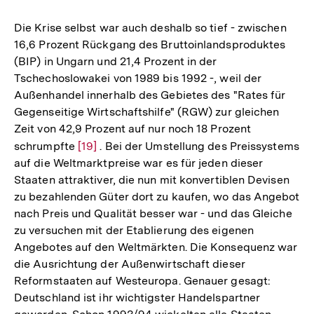
Auflösung
der
Die Krise selbst war auch deshalb so tief - zwischen
Fußnote
16,6 Prozent Rückgang des Bruttoinlandsproduktes
(BIP) in Ungarn und 21,4 Prozent in der
Tschechoslowakei von 1989 bis 1992 -, weil der
Außenhandel innerhalb des Gebietes des "Rates für
Gegenseitige Wirtschaftshilfe" (RGW) zur gleichen
Zeit von 42,9 Prozent auf nur noch 18 Prozent
schrumpfte
Zur
[19]
. Bei der Umstellung des Preissystems
auf die Weltmarktpreise war es für jeden dieser
Auflösung
Staaten attraktiver, die nun mit konvertiblen Devisen
der
zu bezahlenden Güter dort zu kaufen, wo das Angebot
Fußnote
nach Preis und Qualität besser war - und das Gleiche
zu versuchen mit der Etablierung des eigenen
Angebotes auf den Weltmärkten. Die Konsequenz war
die Ausrichtung der Außenwirtschaft dieser
Reformstaaten auf Westeuropa. Genauer gesagt:
Deutschland ist ihr wichtigster Handelspartner