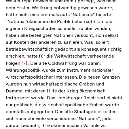
Westeuropa bewiesen und damit gezeigt, was nach
dem Ersten Weltkrieg notwendig gewesen wäre -,
hätte nicht eine erstmals aufs "Nationale" fixierte
"National"ökonomie die Politik beherrscht. Um die
eigenen Kriegsschäden schneller zu überwinden,
haben alle beteiligten Nationen versucht, sich selbst
auf Kosten der anderen zu sanieren. Was isoliert
betriebswirtschaftlich gedacht als konsequent richtig
erschien, hatte für die Weltwirtschaft verheerende
Folgen
Zur
[7]
. Die alte Goldwährung war dahin,
Währungspolitik wurde zum Instrument nationaler
Auflösung
wirtschaftspolitischer Interessen. Die neuen Grenzen
der
wurden nun wirtschaftspolitische Gräben und
Fußnote
Dämme, mit deren Hilfe der Krieg ökonomisch
fortgesetzt wurde. Das Habsburger Reich zerfiel nicht
nur politisch, die wirtschaftspolitische Einheit wurde
ebenfalls aufgegeben. Das alte Staatsgebiet teilten
sich nunmehr viele verschiedene "Nationen", jede
darauf bedacht, ihre ökonomischen Vorteile zu