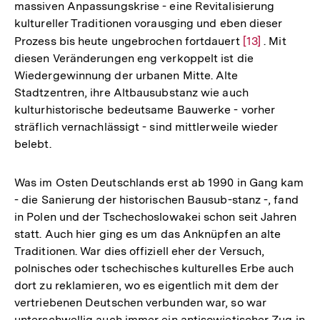
massiven Anpassungskrise - eine Revitalisierung
kultureller Traditionen vorausging und eben dieser
Prozess bis heute ungebrochen fortdauert
Zur
[13]
. Mit
diesen Veränderungen eng verkoppelt ist die
Auflösung
Wiedergewinnung der urbanen Mitte. Alte
der
Stadtzentren, ihre Altbausubstanz wie auch
Fußnote
kulturhistorische bedeutsame Bauwerke - vorher
sträflich vernachlässigt - sind mittlerweile wieder
belebt.
Was im Osten Deutschlands erst ab 1990 in Gang kam
- die Sanierung der historischen Bausub-stanz -, fand
in Polen und der Tschechoslowakei schon seit Jahren
statt. Auch hier ging es um das Anknüpfen an alte
Traditionen. War dies offiziell eher der Versuch,
polnisches oder tschechisches kulturelles Erbe auch
dort zu reklamieren, wo es eigentlich mit dem der
vertriebenen Deutschen verbunden war, so war
unterschwellig auch immer ein antisowjetischer Zug in