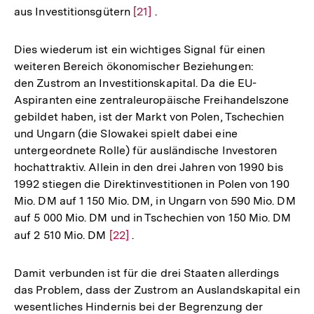
aus Investitionsgütern
Zur
[21]
.
Auflösung
der
Dies wiederum ist ein wichtiges Signal für einen
Fußnote
weiteren Bereich ökonomischer Beziehungen:
den Zustrom an Investitionskapital. Da die EU-
Aspiranten eine zentraleuropäische Freihandelszone
gebildet haben, ist der Markt von Polen, Tschechien
und Ungarn (die Slowakei spielt dabei eine
untergeordnete Rolle) für ausländische Investoren
hochattraktiv. Allein in den drei Jahren von 1990 bis
1992 stiegen die Direktinvestitionen in Polen von 190
Mio. DM auf 1 150 Mio. DM, in Ungarn von 590 Mio. DM
auf 5 000 Mio. DM und in Tschechien von 150 Mio. DM
auf 2 510 Mio. DM
Zur
[22]
.
Auflösung
der
Damit verbunden ist für die drei Staaten allerdings
Fußnote
das Problem, dass der Zustrom an Auslandskapital ein
wesentliches Hindernis bei der Begrenzung der