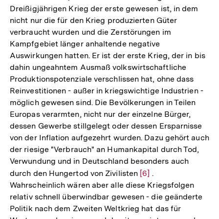
Dreißigjährigen Krieg der erste gewesen ist, in dem
nicht nur die für den Krieg produzierten Güter
verbraucht wurden und die Zerstörungen im
Kampfgebiet länger anhaltende negative
Auswirkungen hatten. Er ist der erste Krieg, der in bis
dahin ungeahntem Ausmaß volkswirtschaftliche
Produktionspotenziale verschlissen hat, ohne dass
Reinvestitionen - außer in kriegswichtige Industrien -
möglich gewesen sind. Die Bevölkerungen in Teilen
Europas verarmten, nicht nur der einzelne Bürger,
dessen Gewerbe stillgelegt oder dessen Ersparnisse
von der Inflation aufgezehrt wurden. Dazu gehört auch
der riesige "Verbrauch" an Humankapital durch Tod,
Verwundung und in Deutschland besonders auch
durch den Hungertod von Zivilisten
Zur
[6]
.
Wahrscheinlich wären aber alle diese Kriegsfolgen
Auflösung
relativ schnell überwindbar gewesen - die geänderte
der
Politik nach dem Zweiten Weltkrieg hat das für
Fußnote