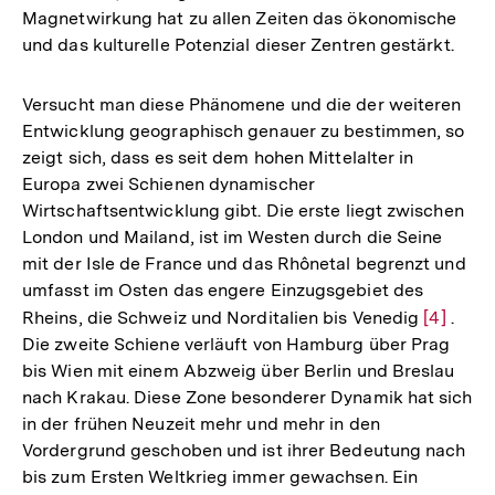
Magnetwirkung hat zu allen Zeiten das ökonomische
und das kulturelle Potenzial dieser Zentren gestärkt.
Versucht man diese Phänomene und die der weiteren
Entwicklung geographisch genauer zu bestimmen, so
zeigt sich, dass es seit dem hohen Mittelalter in
Europa zwei Schienen dynamischer
Wirtschaftsentwicklung gibt. Die erste liegt zwischen
London und Mailand, ist im Westen durch die Seine
mit der Isle de France und das Rhônetal begrenzt und
umfasst im Osten das engere Einzugsgebiet des
Rheins, die Schweiz und Norditalien bis Venedig
Zur
[4]
.
Die zweite Schiene verläuft von Hamburg über Prag
Auflösu
bis Wien mit einem Abzweig über Berlin und Breslau
der
nach Krakau. Diese Zone besonderer Dynamik hat sich
Fußnote
in der frühen Neuzeit mehr und mehr in den
Vordergrund geschoben und ist ihrer Bedeutung nach
bis zum Ersten Weltkrieg immer gewachsen. Ein