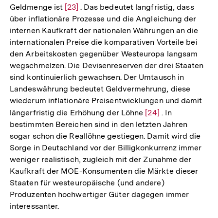
Geldmenge ist
Zur
[23]
. Das bedeutet langfristig, dass
über inflationäre Prozesse und die Angleichung der
Auflösung
internen Kaufkraft der nationalen Währungen an die
der
internationalen Preise die komparativen Vorteile bei
Fußnote
den Arbeitskosten gegenüber Westeuropa langsam
wegschmelzen. Die Devisenreserven der drei Staaten
sind kontinuierlich gewachsen. Der Umtausch in
Landeswährung bedeutet Geldvermehrung, diese
wiederum inflationäre Preisentwicklungen und damit
längerfristig die Erhöhung der Löhne
Zur
[24]
. In
bestimmten Bereichen sind in den letzten Jahren
Auflösung
sogar schon die Reallöhne gestiegen. Damit wird die
der
Sorge in Deutschland vor der Billigkonkurrenz immer
Fußnote
weniger realistisch, zugleich mit der Zunahme der
Kaufkraft der MOE-Konsumenten die Märkte dieser
Staaten für westeuropäische (und andere)
Produzenten hochwertiger Güter dagegen immer
interessanter.