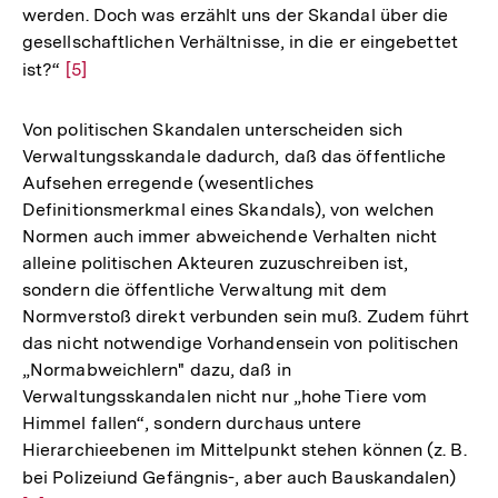
werden. Doch was erzählt uns der Skandal über die
Fußnote
gesellschaftlichen Verhältnisse, in die er eingebettet
ist?“
Zur
[5]
Auflösung
der
Von politischen Skandalen unterscheiden sich
Fußnote
Verwaltungsskandale dadurch, daß das öffentliche
Aufsehen erregende (wesentliches
Definitionsmerkmal eines Skandals), von welchen
Normen auch immer abweichende Verhalten nicht
alleine politischen Akteuren zuzuschreiben ist,
sondern die öffentliche Verwaltung mit dem
Normverstoß direkt verbunden sein muß. Zudem führt
das nicht notwendige Vorhandensein von politischen
„Normabweichlern" dazu, daß in
Verwaltungsskandalen nicht nur „hohe Tiere vom
Himmel fallen“, sondern durchaus untere
Hierarchieebenen im Mittelpunkt stehen können (z. B.
bei Polizeiund Gefängnis-, aber auch Bauskandalen)
Zur