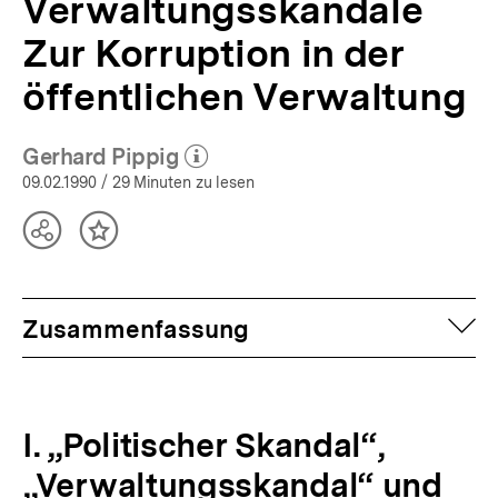
Verwaltungsskandale
Zur Korruption in der
öffentlichen Verwaltung
Gerhard Pippig
(Mehr zum Autor)
öffnen
09.02.1990
/ 29 Minuten zu lesen
Teilen
Inhalt
Optionen
merken
anzeigen
auf
Zusammenfassung
I. „Politischer Skandal“,
„Verwaltungsskandal“ und