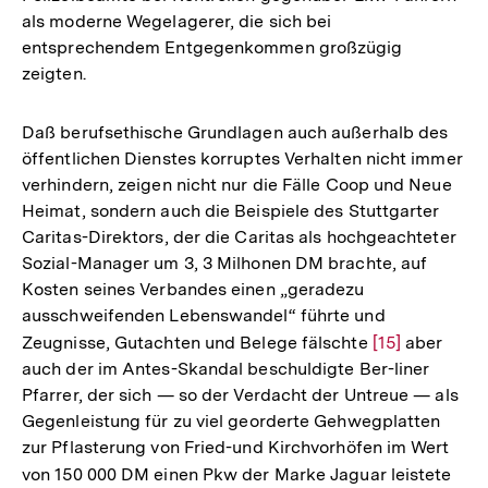
als moderne Wegelagerer, die sich bei
entsprechendem Entgegenkommen großzügig
zeigten.
Daß berufsethische Grundlagen auch außerhalb des
öffentlichen Dienstes korruptes Verhalten nicht immer
verhindern, zeigen nicht nur die Fälle Coop und Neue
Heimat, sondern auch die Beispiele des Stuttgarter
Caritas-Direktors, der die Caritas als hochgeachteter
Sozial-Manager um 3, 3 Milhonen DM brachte, auf
Kosten seines Verbandes einen „geradezu
ausschweifenden Lebenswandel“ führte und
Zeugnisse, Gutachten und Belege fälschte
Zur
[15]
aber
auch der im Antes-Skandal beschuldigte Ber-liner
Auflösung
Pfarrer, der sich — so der Verdacht der Untreue — als
der
Gegenleistung für zu viel georderte Gehwegplatten
Fußnote
zur Pflasterung von Fried-und Kirchvorhöfen im Wert
von 150 000 DM einen Pkw der Marke Jaguar leistete
Zur