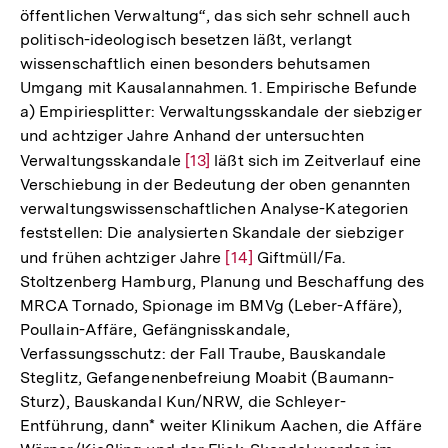
öffentlichen Verwaltung“, das sich sehr schnell auch
politisch-ideologisch besetzen läßt, verlangt
wissenschaftlich einen besonders behutsamen
Umgang mit Kausalannahmen. 1. Empirische Befunde
a) Empiriesplitter: Verwaltungsskandale der siebziger
und achtziger Jahre Anhand der untersuchten
Verwaltungsskandale
Zur
[13]
läßt sich im Zeitverlauf eine
Verschiebung in der Bedeutung der oben genannten
Auflösung
verwaltungswissenschaftlichen Analyse-Kategorien
der
feststellen: Die analysierten Skandale der siebziger
Fußnote
und frühen achtziger Jahre
Zur
[14]
Giftmüll/Fa.
Stoltzenberg Hamburg, Planung und Beschaffung des
Auflösung
MRCA Tornado, Spionage im BMVg (Leber-Affäre),
der
Poullain-Affäre, Gefängnisskandale,
Fußnote
Verfassungsschutz: der Fall Traube, Bauskandale
Steglitz, Gefangenenbefreiung Moabit (Baumann-
Sturz), Bauskandal Kun/NRW, die Schleyer-
Entführung, dann* weiter Klinikum Aachen, die Affäre