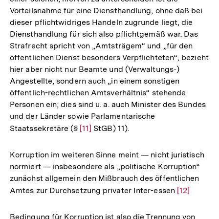
Vorteilsnahme für eine Diensthandlung, ohne daß bei
dieser pflichtwidriges Handeln zugrunde liegt, die
Diensthandlung für sich also pflichtgemäß war. Das
Strafrecht spricht von „Amtsträgem“ und „für den
öffentlichen Dienst besonders Verpflichteten“, bezieht
hier aber nicht nur Beamte und (Verwaltungs-)
Angestellte, sondern auch „in einem sonstigen
öffentlich-rechtlichen Amtsverhältnis“ stehende
Personen ein; dies sind u. a. auch Minister des Bundes
und der Länder sowie Parlamentarische
Staatssekretäre (§
Zur
[11]
StGB) 11).
Auflösung
der
Korruption im weiteren Sinne meint — nicht juristisch
Fußnote
normiert — insbesondere als „politische Korruption“
zunächst allgemein den Mißbrauch des öffentlichen
Amtes zur Durchsetzung privater Inter-essen
Zur
[12]
Auflösung
der
Bedingung für Korruption ist also die Trennung von