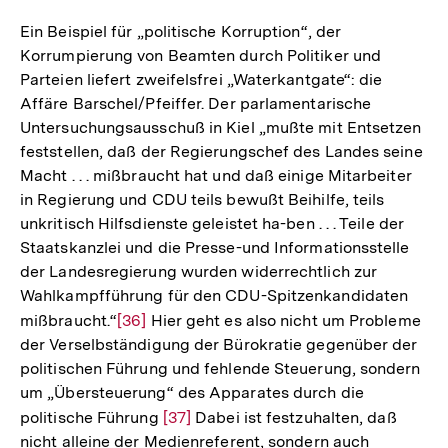
der
Fußnote
Ein Beispiel für „politische Korruption“, der
Korrumpierung von Beamten durch Politiker und
Parteien liefert zweifelsfrei „Waterkantgate“: die
Affäre Barschel/Pfeiffer. Der parlamentarische
Untersuchungsausschuß in Kiel „mußte mit Entsetzen
feststellen, daß der Regierungschef des Landes seine
Macht . . . mißbraucht hat und daß einige Mitarbeiter
in Regierung und CDU teils bewußt Beihilfe, teils
unkritisch Hilfsdienste geleistet ha-ben . . . Teile der
Staatskanzlei und die Presse-und Informationsstelle
der Landesregierung wurden widerrechtlich zur
Wahlkampfführung für den CDU-Spitzenkandidaten
mißbraucht.“
Zur
[36]
Hier geht es also nicht um Probleme
der Verselbständigung der Bürokratie gegenüber der
Auflösung
politischen Führung und fehlende Steuerung, sondern
der
um „Übersteuerung“ des Apparates durch die
Fußnote
politische Führung
Zur
[37]
Dabei ist festzuhalten, daß
nicht alleine der Medienreferent, sondern auch
Auflösung