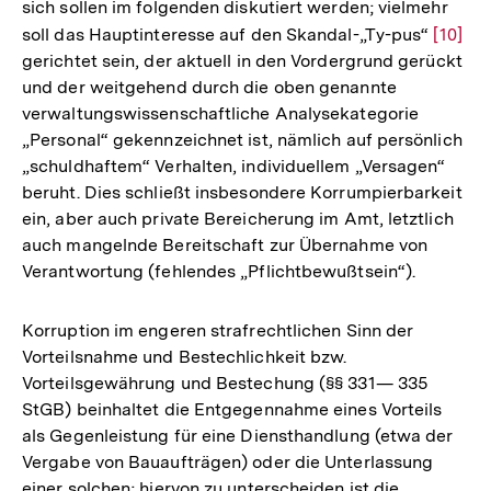
Fußnote
sich sollen im folgenden diskutiert werden; vielmehr
soll das Hauptinteresse auf den Skandal-„Ty-pus“
Zur
[10]
gerichtet sein, der aktuell in den Vordergrund gerückt
Auflös
und der weitgehend durch die oben genannte
der
verwaltungswissenschaftliche Analysekategorie
Fußno
„Personal“ gekennzeichnet ist, nämlich auf persönlich
„schuldhaftem“ Verhalten, individuellem „Versagen“
beruht. Dies schließt insbesondere Korrumpierbarkeit
ein, aber auch private Bereicherung im Amt, letztlich
auch mangelnde Bereitschaft zur Übernahme von
Verantwortung (fehlendes „Pflichtbewußtsein“).
Korruption im engeren strafrechtlichen Sinn der
Vorteilsnahme und Bestechlichkeit bzw.
Vorteilsgewährung und Bestechung (§§ 331— 335
StGB) beinhaltet die Entgegennahme eines Vorteils
als Gegenleistung für eine Diensthandlung (etwa der
Vergabe von Bauaufträgen) oder die Unterlassung
einer solchen; hiervon zu unterscheiden ist die