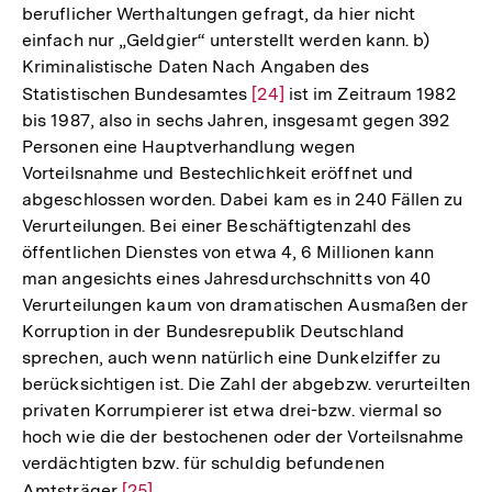
beruflicher Werthaltungen gefragt, da hier nicht
einfach nur „Geldgier“ unterstellt werden kann. b)
Kriminalistische Daten Nach Angaben des
Statistischen Bundesamtes
Zur
[24]
ist im Zeitraum 1982
bis 1987, also in sechs Jahren, insgesamt gegen 392
Auflösung
Personen eine Hauptverhandlung wegen
der
Vorteilsnahme und Bestechlichkeit eröffnet und
Fußnote
abgeschlossen worden. Dabei kam es in 240 Fällen zu
Verurteilungen. Bei einer Beschäftigtenzahl des
öffentlichen Dienstes von etwa 4, 6 Millionen kann
man angesichts eines Jahresdurchschnitts von 40
Verurteilungen kaum von dramatischen Ausmaßen der
Korruption in der Bundesrepublik Deutschland
sprechen, auch wenn natürlich eine Dunkelziffer zu
berücksichtigen ist. Die Zahl der abgebzw. verurteilten
privaten Korrumpierer ist etwa drei-bzw. viermal so
hoch wie die der bestochenen oder der Vorteilsnahme
verdächtigten bzw. für schuldig befundenen
Amtsträger
Zur
[25]