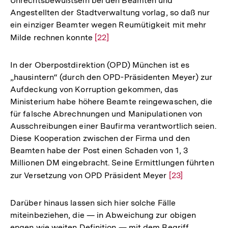
Unrechtsbewußtsein bei den Beamten und
Angestellten der Stadtverwaltung vorlag, so daß nur
ein einziger Beamter wegen Reumütigkeit mit mehr
Milde rechnen konnte
Zur
[22]
Auflösung
der
In der Oberpostdirektion (OPD) München ist es
Fußnote
„hausintern“ (durch den OPD-Präsidenten Meyer) zur
Aufdeckung von Korruption gekommen, das
Ministerium habe höhere Beamte reingewaschen, die
für falsche Abrechnungen und Manipulationen von
Ausschreibungen einer Baufirma verantwortlich seien.
Diese Kooperation zwischen der Firma und den
Beamten habe der Post einen Schaden von 1, 3
Millionen DM eingebracht. Seine Ermittlungen führten
zur Versetzung von OPD Präsident Meyer
Zur
[23]
Auflösung
der
Darüber hinaus lassen sich hier solche Fälle
Fußnote
miteinbeziehen, die — in Abweichung zur obigen
engen wie weiten Definition — mit dem Begriff