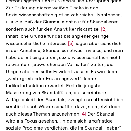
Forschungstradition zu Skandal und Korruption gebe.
Zur Erklärung dieses weißen Flecks in den
Sozialwissenschaften gibt es zahlreiche Hypothesen,
u. a. die, daß der Skandal nicht nur für Skandalierer,
sondern auch für den Analytiker riskant sei
Zur
[2]
Inhaltliche Gründe für das bislang eher geringe
Auflösung
wissenschaftliche Interesse
Zur
[3]
liegen aber sicherlich
der
in der Annahme, Skandal sei etwas Triviales, und man
Auflösung
Fußnote
habe es mit singulärem, sozialwissenschaftlich nicht
der
relevantem „abweichenden Verhalten“ zu tun; die
Fußnote
Dinge scheinen selbst-evident zu sein. Es wird kein
„weitergreifender Erklärungswert“, keine
Indikatorfunktion erwartet. Erst die jüngste
Massierung von Skandalfällen, die scheinbare
Alltäglichkeit des Skandals, zwingt nun offensichtlich
verstärkt auch Wissenschaftler dazu, sich jetzt doch
auch dieses Themas anzunehmen
Zur
[4]
Der Skandal
wird als Fokus gesehen, „in dem sich langfristige
Auflösung
soziale Probleme verdichten, die im Skandal . lesbar*
der