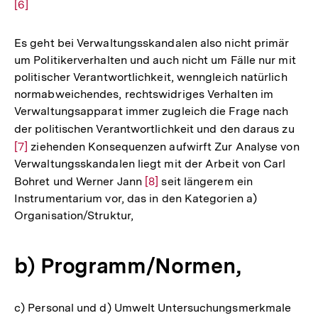
[6]
Aufl
der
Fußn
Es geht bei Verwaltungsskandalen also nicht primär
um Politikerverhalten und auch nicht um Fälle nur mit
politischer Verantwortlichkeit, wenngleich natürlich
normabweichendes, rechtswidriges Verhalten im
Verwaltungsapparat immer zugleich die Frage nach
der politischen Verantwortlichkeit und den daraus zu
Zur
[7]
ziehenden Konsequenzen aufwirft Zur Analyse von
Auf
Verwaltungsskandalen liegt mit der Arbeit von Carl
der
Bohret und Werner Jann
Zur
[8]
seit längerem ein
Fuß
Instrumentarium vor, das in den Kategorien a)
Auflösung
Organisation/Struktur,
der
Fußnote
b) Programm/Normen,
c) Personal und d) Umwelt Untersuchungsmerkmale