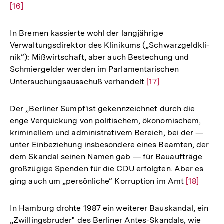
[16]
Auf
der
Fuß
In Bremen kassierte wohl der langjährige
Verwaltungsdirektor des Klinikums („Schwarzgeldkli-
nik“): Mißwirtschaft, aber auch Bestechung und
Schmiergelder werden im Parlamentarischen
Untersuchungsausschuß verhandelt
Zur
[17]
Auflösung
der
Der „Berliner Sumpf'ist gekennzeichnet durch die
Fußnote
enge Verquickung von politischem, ökonomischem,
kriminellem und administrativem Bereich, bei der —
unter Einbeziehung insbesondere eines Beamten, der
dem Skandal seinen Namen gab — für Bauaufträge
großzügige Spenden für die CDU erfolgten. Aber es
ging auch um „persönliche“ Korruption im Amt
Zur
[18]
Auflösun
der
In Hamburg drohte 1987 ein weiterer Bauskandal, ein
Fußnote
„Zwillingsbruder" des Berliner Antes-Skandals, wie