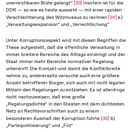
unerreichbaren Blüte gelangt“
Zur
[33]
Insofern ist für die
DDR — so wie es heute aussieht — mit einer rapiden
Auflösung
Verschlechterung des Witzniveaus zu rechnen
Zur
[34]
a)
der
„Verwaltungsexpansion“ und „Verrechtlichung“
Auflösung
Fußnote
der
Fußnote
Unter Korruptionsaspekt wird mit diesen Begriffen die
These aufgestellt, daß die öffentliche Verwaltung in
immer breitere Bereiche des Alltags eindringt und der
Staat immer mehr Bereiche normativer Regelung
unterwirft. Die Kontakt-und damit die Konfliktbreite
nehme zu, andererseits versuche auch eine größere
Anzahl betroffener Bürger, sich auch mit nicht legalen
Mitteln den Regelungen zu entziehen. Es ist allerdings
nicht nachzuweisen, daß eine große
„Regelungsdichte“ in den Staaten mit dem dichtesten
Netz an Rechtsvorschriften auch zu einem
besonderen Ausmaß der Korruption führte
Zur
[35]
b)
„Parteipolitisierung“ und „Filz“
Auflösung