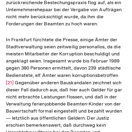
zurückreichende Bestechungspraxis flog auf, als ein
Untemehmerehepaar bei der Vergabe von Aufträgen
nicht mehr berücksichtigt wurde, da ihm die
Forderungen der Beamten zu hoch waren.
In Frankfurt fürchtete die Presse, einige Ämter der
Stadtverwaltung seien zeitweilig personallos, da die
meisten Mitarbeiter der Korruption beschuldigt und
angeklagt seien. Insgesamt wurde bis Februar 1989
gegen 380 Personen ermittelt, davon 239 städtische
Bedienstete, elf Ämter waren korruptionsbetroffen
Zur
[21]
Gegenüber anderen Bauskandalen zeichnet sich
Auflö
dieser Fall dadurch aus, daß hier auch Gelder für gar
der
nicht erbrachte Leistungen flossen, und daß in der
Fußno
Verwaltung ferienjobbende Beamten-Kinder von der
Bauwirtschaft formal eingestellt und bezahlt wurden
— letztlich aus öffentlichen Geldern. Der Justiz
erschien bemerkenswert, daß durchweg kein