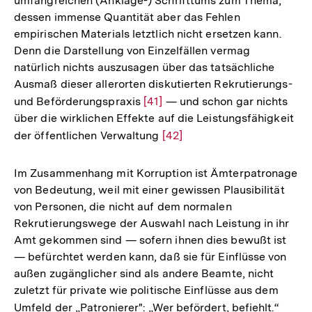
umfangreichen (Anklage-) Schrifttums zum Thema,
dessen immense Quantität aber das Fehlen
empirischen Materials letztlich nicht ersetzen kann.
Denn die Darstellung von Einzelfällen vermag
natürlich nichts auszusagen über das tatsächliche
Ausmaß dieser allerorten diskutierten Rekrutierungs-
und Beförderungspraxis
Zur
[41]
— und schon gar nichts
über die wirklichen Effekte auf die Leistungsfähigkeit
Auflösung
der öffentlichen Verwaltung
Zur
[42]
der
Auflösung
Fußnote
der
Im Zusammenhang mit Korruption ist Ämterpatronage
Fußnote
von Bedeutung, weil mit einer gewissen Plausibilität
von Personen, die nicht auf dem normalen
Rekrutierungswege der Auswahl nach Leistung in ihr
Amt gekommen sind — sofern ihnen dies bewußt ist
— befürchtet werden kann, daß sie für Einflüsse von
außen zugänglicher sind als andere Beamte, nicht
zuletzt für private wie politische Einflüsse aus dem
Zum
Umfeld der „Patronierer": „Wer befördert, befiehlt.“
Zur
Seite