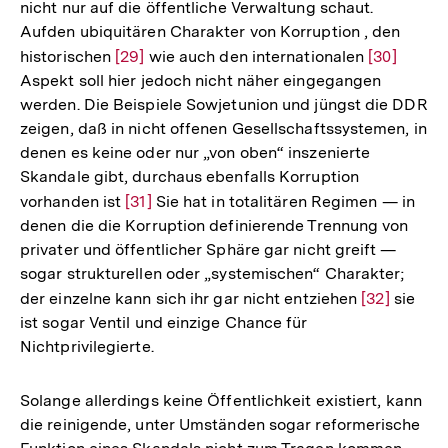
nicht nur auf die öffentliche Verwaltung schaut.
Aufden ubiquitären Charakter von Korruption , den
historischen
Zur
[29]
wie auch den internationalen
Zur
[30]
Aspekt soll hier jedoch nicht näher eingegangen
Auflösung
Auflösung
werden. Die Beispiele Sowjetunion und jüngst die DDR
der
der
zeigen, daß in nicht offenen Gesellschaftssystemen, in
Fußnote
Fußnote
denen es keine oder nur „von oben“ inszenierte
Skandale gibt, durchaus ebenfalls Korruption
vorhanden ist
Zur
[31]
Sie hat in totalitären Regimen — in
denen die die Korruption definierende Trennung von
Auflösung
privater und öffentlicher Sphäre gar nicht greift —
der
sogar strukturellen oder „systemischen“ Charakter;
Fußnote
der einzelne kann sich ihr gar nicht entziehen
Zur
[32]
sie
ist sogar Ventil und einzige Chance für
Auflösung
Nichtprivilegierte.
der
Fußnote
Solange allerdings keine Öffentlichkeit existiert, kann
die reinigende, unter Umständen sogar reformerische