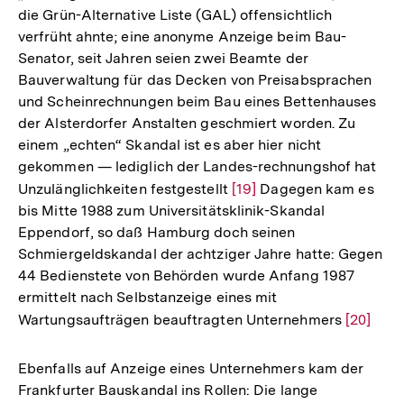
die Grün-Alternative Liste (GAL) offensichtlich
verfrüht ahnte; eine anonyme Anzeige beim Bau-
Senator, seit Jahren seien zwei Beamte der
Bauverwaltung für das Decken von Preisabsprachen
und Scheinrechnungen beim Bau eines Bettenhauses
der Alsterdorfer Anstalten geschmiert worden. Zu
einem „echten“ Skandal ist es aber hier nicht
gekommen — lediglich der Landes-rechnungshof hat
Unzulänglichkeiten festgestellt
Zur
[19]
Dagegen kam es
bis Mitte 1988 zum Universitätsklinik-Skandal
Auflösung
Eppendorf, so daß Hamburg doch seinen
der
Schmiergeldskandal der achtziger Jahre hatte: Gegen
Fußnote
44 Bedienstete von Behörden wurde Anfang 1987
ermittelt nach Selbstanzeige eines mit
Wartungsaufträgen beauftragten Unternehmers
Zur
[20]
Auflösu
der
Ebenfalls auf Anzeige eines Unternehmers kam der
Fußnote
Frankfurter Bauskandal ins Rollen: Die lange