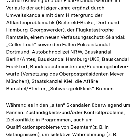
Wörner/Kießling und der Flick-Skandal werden im
Verlaufe der achtziger Jahre ergänzt durch
Umweltskandale mit dem Hintergrund der
Altlastenproblematik (Bielefeld-Brake, Dortmund.
Hamburg-Georgswerder), der Flugkatastrophe
Ramstein, einem neuen Verfassungsschutz-Skandal:
„Celler Loch“ sowie den Fällen Polizeiskandal
Dortmund, Autobahnpolizei NRW, Bauskandal
Berlin/Antes, Bauskandal Hamburg/UKE, Bauskandal
Frankfurt, Bundespostministerium/Rechnungshofvor-
würfe (Versetzung des Oberpostpräsidenten Meyer
München), Staatskanzlei Kiel: die Affäre
Barschel/Pfeiffer, „Schwarzgeldklinik“ Bremen.
Während es in den „alten“ Skandalen überwiegend um
Pannen. Zuständigkeits-und/oder Kontrollprobleme,
Zielkonflikte in Programmen, auch um
Qualifikationsprobleme von Beamten‘(z. B. in
Gefängnissen), um selektive Wahrnehmung (z. B.