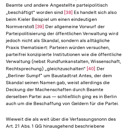
Beamte und andere Angestellte parteipolitisch
der
„beschäftigt“ worden sind
Zur
[38]
Es handelt sich also
Fußnote
beim Kieler Beispiel um einen eindeutigen
Auflösung
Normverstoß
Zur
[39]
Der allgemeine Vorwurf der
der
Parteipolitisierung der öffentlichen Verwaltung wird
Auflösung
Fußnote
jedoch nicht als Skandal, sondern als alltägliche
der
Praxis thematisiert: Parteien würden versuchen,
Fußnote
parteifrei konzipierte Institutionen wie die öffentliche
Verwaltung (nebst Rundfunkanstalten, Wissenschaft,
Rechtsprechung) „gleichzuschalten“
Zur
[40]
Der
„Berliner Sumpf* um Baustadtrat Antes, der dem
Auflösung
Skandal seinen Namen gab, weist allerdings die
der
Deckung der Machenschaften durch Beamte
Fußnote
derselben Partei aus — schließlich ging es in Berlin
auch um die Beschaffung von Geldern für die Partei.
Wieweit die als weit über die Verfassungsnonn des
Art. 21 Abs. 1 GG hinausgehend beschriebene