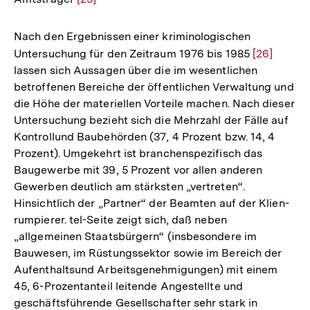
Auflösung
der
Nach den Ergebnissen einer kriminologischen
Fußnote
Untersuchung für den Zeitraum 1976 bis 1985
Zur
[26]
lassen sich Aussagen über die im wesentlichen
Auflösung
betroffenen Bereiche der öffentlichen Verwaltung und
der
die Höhe der materiellen Vorteile machen. Nach dieser
Fußnote
Untersuchung bezieht sich die Mehrzahl der Fälle auf
Kontrollund Baubehörden (37, 4 Prozent bzw. 14, 4
Prozent). Umgekehrt ist branchenspezifisch das
Baugewerbe mit 39, 5 Prozent vor allen anderen
Gewerben deutlich am stärksten „vertreten“.
Hinsichtlich der „Partner“ der Beamten auf der Klien-
rumpierer. tel-Seite zeigt sich, daß neben
„allgemeinen Staatsbürgern“ (insbesondere im
Bauwesen, im Rüstungssektor sowie im Bereich der
Aufenthaltsund Arbeitsgenehmigungen) mit einem
45, 6-Prozentanteil leitende Angestellte und
geschäftsführende Gesellschafter sehr stark in