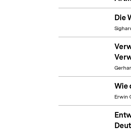
Die 
Sighar
Verw
Verw
Gerhar
Wie 
Erwin 
Entw
Deut