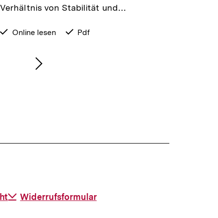
Verhältnis von Stabilität und…
verfügbar
Online lesen
verfügbar
Pdf
zum
als
Nächsten
Inhalt
anzeigen
ht
Download-
Widerrufsformular
Link: