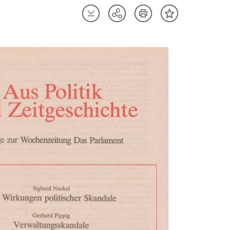
Artikel
Artikel
Teilen
Inhalt
herunterladen
drucken
Optionen
merken
anzeigen
uktvorschau