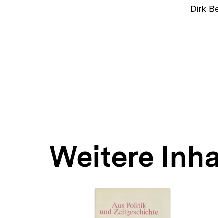
Dirk B
Weitere Inha
Inhaltskarousell
Inhaltskarussell
für
überspringen
weitere