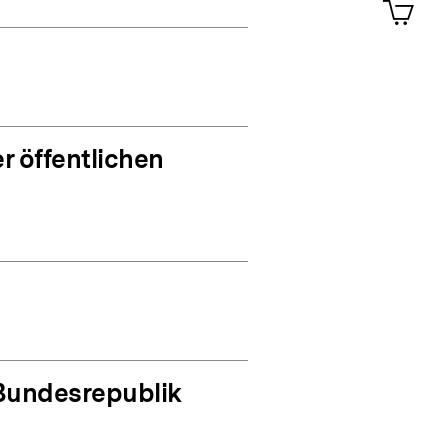
im
Shop-
Warenko
ansehen
r öffentlichen
 Bundesrepublik