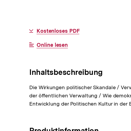
Allgemeine
Download-
Kostenloses PDF
Informationen
Link:
Interner
Online lesen
Link:
Inhaltsbeschreibung
Die Wirkungen politischer Skandale / Ver
der öffentlichen Verwaltung / Wie demokr
Entwicklung der Politischen Kultur in de
Produktinformation