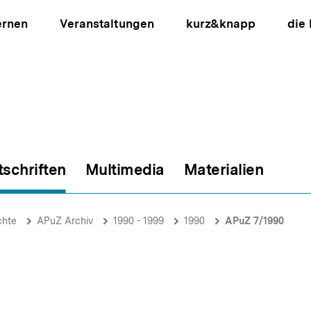
ernen
Veranstaltungen
kurz&knapp
die
tschriften
Multimedia
Materialien
ion
chte
APuZ Archiv
1990 - 1999
1990
APuZ 7/1990