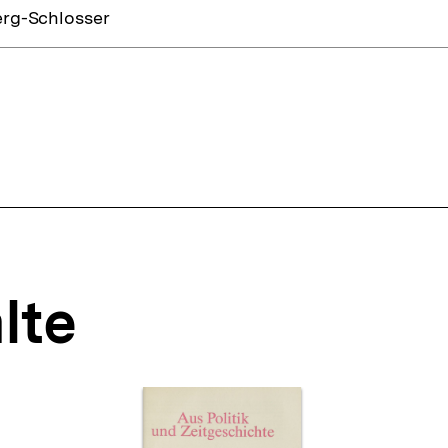
erg-Schlosser
lte