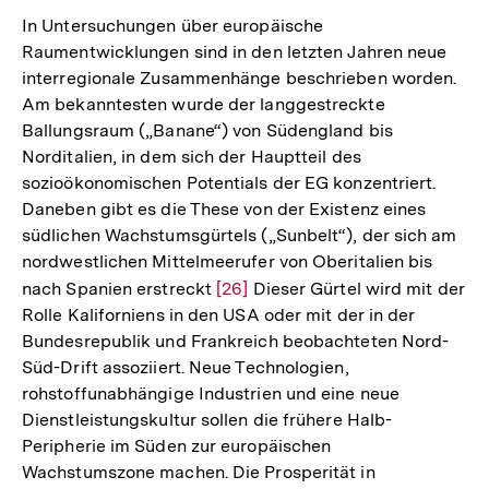
In Untersuchungen über europäische
Raumentwicklungen sind in den letzten Jahren neue
interregionale Zusammenhänge beschrieben worden.
Am bekanntesten wurde der langgestreckte
Ballungsraum („Banane“) von Südengland bis
Norditalien, in dem sich der Hauptteil des
sozioökonomischen Potentials der EG konzentriert.
Daneben gibt es die These von der Existenz eines
südlichen Wachstumsgürtels („Sunbelt“), der sich am
nordwestlichen Mittelmeerufer von Oberitalien bis
nach Spanien erstreckt
Zur
[26]
Dieser Gürtel wird mit der
Rolle Kaliforniens in den USA oder mit der in der
Auflösung
Bundesrepublik und Frankreich beobachteten Nord-
der
Süd-Drift assoziiert. Neue Technologien,
Fußnote
rohstoffunabhängige Industrien und eine neue
Dienstleistungskultur sollen die frühere Halb-
Peripherie im Süden zur europäischen
Wachstumszone machen. Die Prosperität in