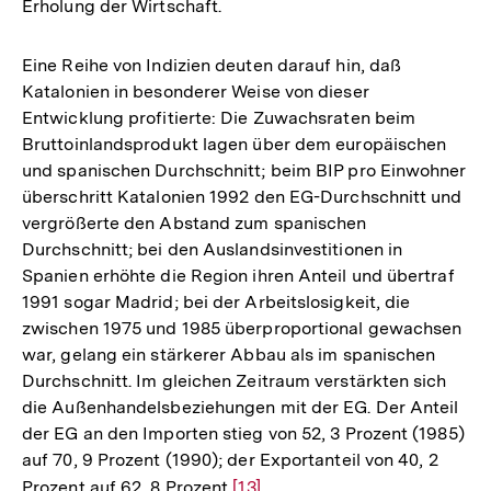
Erholung der Wirtschaft.
Eine Reihe von Indizien deuten darauf hin, daß
Katalonien in besonderer Weise von dieser
Entwicklung profitierte: Die Zuwachsraten beim
Bruttoinlandsprodukt lagen über dem europäischen
und spanischen Durchschnitt; beim BIP pro Einwohner
überschritt Katalonien 1992 den EG-Durchschnitt und
vergrößerte den Abstand zum spanischen
Durchschnitt; bei den Auslandsinvestitionen in
Spanien erhöhte die Region ihren Anteil und übertraf
1991 sogar Madrid; bei der Arbeitslosigkeit, die
zwischen 1975 und 1985 überproportional gewachsen
war, gelang ein stärkerer Abbau als im spanischen
Durchschnitt. Im gleichen Zeitraum verstärkten sich
die Außenhandelsbeziehungen mit der EG. Der Anteil
der EG an den Importen stieg von 52, 3 Prozent (1985)
auf 70, 9 Prozent (1990); der Exportanteil von 40, 2
Prozent auf 62, 8 Prozent
Zur
[13]