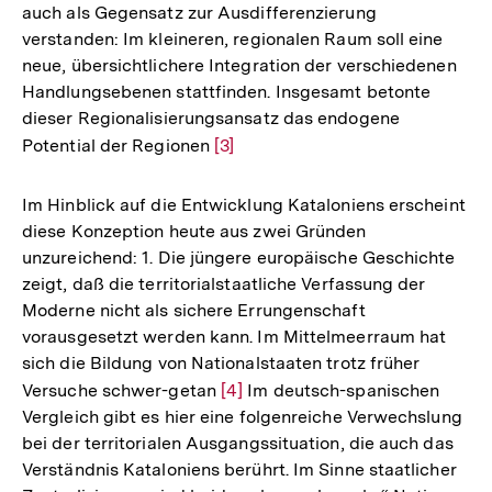
auch als Gegensatz zur Ausdifferenzierung
verstanden: Im kleineren, regionalen Raum soll eine
neue, übersichtlichere Integration der verschiedenen
Handlungsebenen stattfinden. Insgesamt betonte
dieser Regionalisierungsansatz das endogene
Potential der Regionen
Zur
[3]
Auflösung
der
Im Hinblick auf die Entwicklung Kataloniens erscheint
Fußnote
diese Konzeption heute aus zwei Gründen
unzureichend: 1. Die jüngere europäische Geschichte
zeigt, daß die territorialstaatliche Verfassung der
Moderne nicht als sichere Errungenschaft
vorausgesetzt werden kann. Im Mittelmeerraum hat
sich die Bildung von Nationalstaaten trotz früher
Versuche schwer-getan
Zur
[4]
Im deutsch-spanischen
Vergleich gibt es hier eine folgenreiche Verwechslung
Auflösung
bei der territorialen Ausgangssituation, die auch das
der
Verständnis Kataloniens berührt. Im Sinne staatlicher
Fußnote