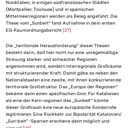
Norditalien, in einigen südfranzösischen Städten
(Montpellier, Toulouse) und in spanischen
Mittelmeerregionen werden als Beleg angeführt. Die
These vom „Sunbelt“ fand Aufnahme in dem ersten
EG-Raumordnungsbericht
Zur
[27]
Auflösung
der
Die „territoriale Herausforderung“ dieser Thesen
Fußnote
besteht darin, daß hier nicht nur eine unregelmäßige
Streuung starker und schwacher Regionen
angenommen wird, sondern interregionale Großräume
mit strukturierender Kraft. Damit gäbe es neben den
Nationalstaaten eine zweite, mit ihnen konkurrierende
territoriale Großstruktur. Das „Europa der Regionen“
bekäme dann einen spezifischen Sinn. Für Katalonien
als eine der Kern-regionen des „Sunbelt“ könnte
dieser Großraum eine neue europäische Sonderrolle
legitimieren. Eine Rückkehr zur Bipolarität Katalonien/
„Sun-beit“ -Spanien erschiene dann möglich und