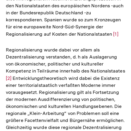
den Nationalstaaten des europäischen Nordens -auch
in der Bundesrepublik Deutschland -zu
korrespondieren. Spanien wurde so zum Kronzeugen
für eine europaweite Nord-Süd-Synergie der
Regionalisierung auf Kosten der Nationalstaaten
Zur
[1]
Auflösu
der
Regionalisierung wurde dabei vor allem als
Fußnot
Dezentralisierung verstanden, d. h als Auslagerung
von ökonomischer, politischer und kultureller
Kompetenz in Teilräume innerhalb des Nationalstaates
Zur
[2]
Entwicklungstheoretisch wird dabei die Existenz
einer territorialstaatlich verfaßten Moderne immer
Auflösung
vorausgesetzt. Regionalisierung gilt als Fortsetzung
der
der modernen Ausdifferenzierung von politischen,
Fußnote
ökonomischen und kulturellen Handlungsebenen. Die
regionale „Klein-Arbeitung“ von Problemen soll eine
größere Facettenvielfalt und Bürgernähe ermöglichen.
Gleichzeitig wurde diese regionale Dezentralisierung