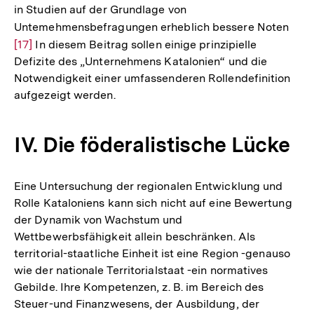
in Studien auf der Grundlage von
Auflösung
Untemehmensbefragungen erheblich bessere Noten
Zur
der
[17]
In diesem Beitrag sollen einige prinzipielle
Aufl
Fußnote
Defizite des „Unternehmens Katalonien“ und die
der
Notwendigkeit einer umfassenderen Rollendefinition
Fußn
aufgezeigt werden.
IV. Die föderalistische Lücke
Eine Untersuchung der regionalen Entwicklung und
Rolle Kataloniens kann sich nicht auf eine Bewertung
der Dynamik von Wachstum und
Wettbewerbsfähigkeit allein beschränken. Als
territorial-staatliche Einheit ist eine Region -genauso
wie der nationale Territorialstaat -ein normatives
Gebilde. Ihre Kompetenzen, z. B. im Bereich des
Steuer-und Finanzwesens, der Ausbildung, der