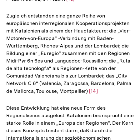
Auflösung
der
Zugleich entstanden eine ganze Reihe von
Fußnote
europäischen interregionalen Kooperationsprojekten
mit Katalonien als einem der Hauptakteure: die „Vier-
Motoren-von-Europa“ -Verbindung mit Baden-
Württemberg, Rhones-Alpes und der Lombardei; die
Bildung einer „Euregio“ zusammen mit den Regionen
Midi-Pyr 6n 6es und Languedoc-Roussillon; die „Ruta
de alta tecnologfa“ als Regionen-Kette von der
Comunidad Valenciana bis zur Lombardei; das „City
Network C 6“ (Valencia, Zaragossa, Barcelona, Palma
de Mallorca, Toulouse, Montpellier)
Zur
[14]
Auflösung
der
Diese Entwicklung hat eine neue Form des
Fußnote
Regionalismus ausgelöst. Katalonien beansprucht eine
starke Rolle in einem „Europa der Regionen“. Der Kern
dieses Konzepts besteht darin, daß durch die
Intemationalisierung der sozioökonomischen