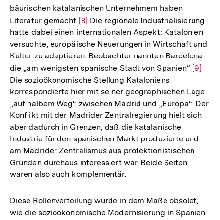
bäurischen katalanischen Unternehmem haben
Literatur gemacht
Zur
[8]
Die regionale Industrialisierung
hatte dabei einen internationalen Aspekt: Katalonien
Auflösung
versuchte, europäische Neuerungen in Wirtschaft und
der
Kultur zu adaptieren. Beobachter nannten Barcelona
Fußnote
die „am wenigsten spanische Stadt von Spanien“
Zur
[9]
Die sozioökonomische Stellung Kataloniens
Auflös
korrespondierte hier mit seiner geographischen Lage
der
„auf halbem Weg“ zwischen Madrid und „Europa“. Der
Fußnot
Konflikt mit der Madrider Zentralregierung hielt sich
aber dadurch in Grenzen, daß die katalanische
Industrie für den spanischen Markt produzierte und
am Madrider Zentralismus aus protektionistischen
Gründen durchaus interessiert war. Beide Seiten
waren also auch komplementär.
Diese Rollenverteilung wurde in dem Maße obsolet,
wie die sozioökonomische Modernisierung in Spanien