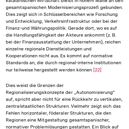
katalanischen Wirtschaft bleibt in hohem Maße an den
gesamtspanischen Modernisierungsprozeß gebunden.
Dies zeigt sich in Schlüsselbereichen wie Forschung
und Entwicklung, Verkehrsinfrastruktur oder bei der
Finanz-und Währungspolitik. Gerade dort, wo es auf
die Handlungsfähigkeit der Akteure ankommt (z. B.
bei der Finanzausstattung der Unternehmen), reichen
einzelne regionale Dienstleistungen und
Kooperationen nicht aus. Es kommt auf normative
Standards an, die durch regional-interne Institutionen
nur teilweise hergestellt werden können
Zur
[22]
Auflösung
der
Dies weist die Grenzen der
Fußnote
Regionalisierungskonzepte der „Autonomisierung“
auf, spricht aber nicht für eine Rückkehr zu vertikalen,
zentralstaatlichen Strukturen. Vielmehr zeigt sich das
Fehlen horizontaler, föderaler Strukturen, die den
Regionen eine Mitgestaltung gesamtspanischer,
normativer Problemlösungen gestatten. Ein Blick auf