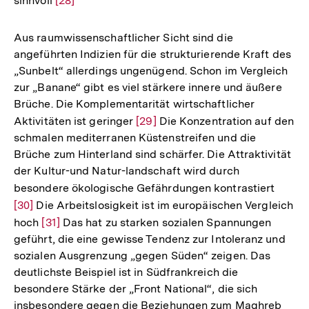
sinnvoll
Zur
[28]
Auflösung
der
Aus raumwissenschaftlicher Sicht sind die
Fußnote
angeführten Indizien für die strukturierende Kraft des
„Sunbelt“ allerdings ungenügend. Schon im Vergleich
zur „Banane“ gibt es viel stärkere innere und äußere
Brüche. Die Komplementarität wirtschaftlicher
Aktivitäten ist geringer
Zur
[29]
Die Konzentration auf den
schmalen mediterranen Küstenstreifen und die
Auflösung
Brüche zum Hinterland sind schärfer. Die Attraktivität
der
der Kultur-und Natur-landschaft wird durch
Fußnote
besondere ökologische Gefährdungen kontrastiert
Zur
[30]
Die Arbeitslosigkeit ist im europäischen Vergleich
Auflö
hoch
Zur
[31]
Das hat zu starken sozialen Spannungen
der
geführt, die eine gewisse Tendenz zur Intoleranz und
Auflösung
Fußno
sozialen Ausgrenzung „gegen Süden“ zeigen. Das
der
deutlichste Beispiel ist in Südfrankreich die
Fußnote
besondere Stärke der „Front National“, die sich
Zum
insbesondere gegen die Beziehungen zum Maghreb
Seite