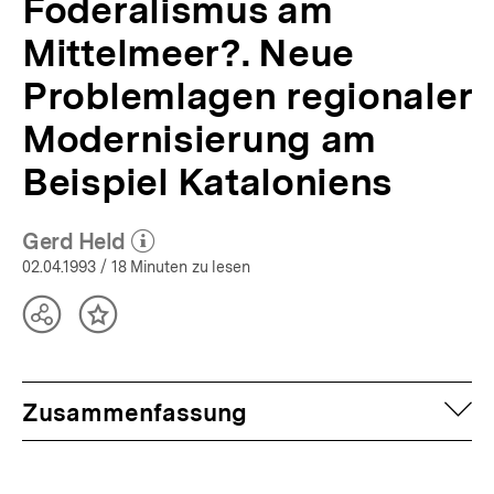
Föderalismus am
Mittelmeer?. Neue
Problemlagen regionaler
Modernisierung am
Beispiel Kataloniens
Gerd Held
(Mehr zum Autor)
öffnen
02.04.1993
/ 18 Minuten zu lesen
Teilen
Inhalt
Optionen
merken
anzeigen
auf
Zusammenfassung