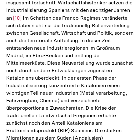
insgesamt fortschritt. Wirtschaftshistoriker setzen die
Industrialisierung Spaniens mit den sechziger Jahren
an
Zur
[10]
Im Schatten des Franco-Regimes veränderte
sich dabei nicht nur die traditionellg Rollenverteilung
Auflösung
zwischen Gesellschaft, Wirtschaft und Politik, sondern
der
auch die territoriale Aufteilung. In dieser Zeit
Fußnote
entstanden neue Industrieregionen im Großraum
Madrid, im Ebro-Becken und entlang der
Mittelmeerküste. Diese Neuverteilung wurde zunächst
noch durch andere Entwicklungen zugunsten
Kataloniens überdeckt: In der ersten Phase der
Industrialisierung konzentrierte Katalonien einen
wichtigen Teil neuer Industrien (Metallverarbeitung,
Fahrzeugbau, Chemie) und verzeichnete
überproportionale Zuwachsraten. Die Krise der
traditionellen Landwirtschaft-regionen erhöhte
zunächst noch den Anteil Kataloniens am
Bruttoinlandsprodukt (BIP) Spaniens. Die starken
Migrationen aus dem Süden (Andalusien)