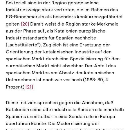
Sektoriell sind in der Region gerade solche
Auflösun
Industriezweige stark vertreten, die im Rahmen des
der
EG-Binnenmarkts als besonders konkurrenzgefährdet
Fußnote
gelten
Zur
[20]
Damit weist die Region starke Merkmale
aus der Phase auf, als Katalonien europäische
Auflösung
Industriestandards für Spanien nachholte
der
(„substituierte“). Zugleich ist eine Ersetzung der
Fußnote
Orientierung der katalanischen Industrie auf den
spanischen Markt durch eine Spezialisierung für den
europäischen Markt nicht absehbar. Der Anteil des
spanischen Marktes am Absatz der katalanischen
Unternehmen ist nach wie vor hoch (1988: 89, 4
Prozent)
Zur
[21]
Auflösung
der
Diese Indizien sprechen gegen die Annahme, daß
Fußnote
Katalonien seine alte industrielle Sonderrolle innerhalb
Spaniens unmittelbar in eine Sonderrolle in Europa
überführen könnte. Die Modernisierung der