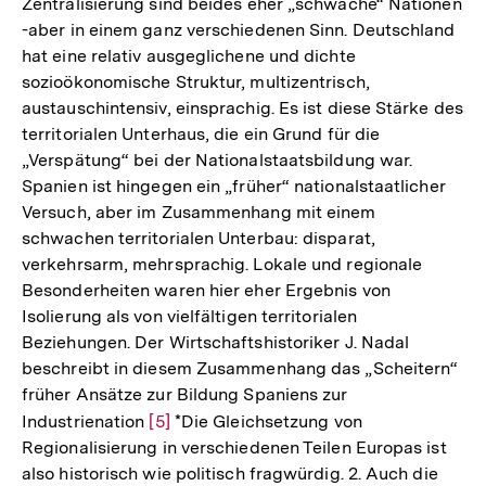
Zentralisierung sind beides eher „schwache“ Nationen
-aber in einem ganz verschiedenen Sinn. Deutschland
hat eine relativ ausgeglichene und dichte
sozioökonomische Struktur, multizentrisch,
austauschintensiv, einsprachig. Es ist diese Stärke des
territorialen Unterhaus, die ein Grund für die
„Verspätung“ bei der Nationalstaatsbildung war.
Spanien ist hingegen ein „früher“ nationalstaatlicher
Versuch, aber im Zusammenhang mit einem
schwachen territorialen Unterbau: disparat,
verkehrsarm, mehrsprachig. Lokale und regionale
Besonderheiten waren hier eher Ergebnis von
Isolierung als von vielfältigen territorialen
Beziehungen. Der Wirtschaftshistoriker J. Nadal
beschreibt in diesem Zusammenhang das „Scheitern“
früher Ansätze zur Bildung Spaniens zur
Industrienation
Zur
[5]
*Die Gleichsetzung von
Regionalisierung in verschiedenen Teilen Europas ist
Auflösung
also historisch wie politisch fragwürdig. 2. Auch die
der