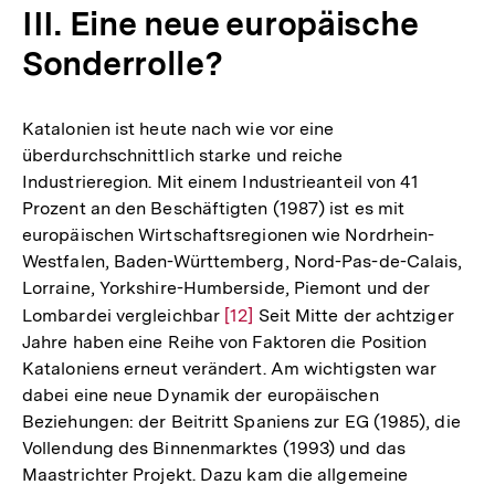
III. Eine neue europäische
Sonderrolle?
Katalonien ist heute nach wie vor eine
überdurchschnittlich starke und reiche
Industrieregion. Mit einem Industrieanteil von 41
Prozent an den Beschäftigten (1987) ist es mit
europäischen Wirtschaftsregionen wie Nordrhein-
Westfalen, Baden-Württemberg, Nord-Pas-de-Calais,
Lorraine, Yorkshire-Humberside, Piemont und der
Lombardei vergleichbar
Zur
[12]
Seit Mitte der achtziger
Jahre haben eine Reihe von Faktoren die Position
Auflösung
Kataloniens erneut verändert. Am wichtigsten war
der
dabei eine neue Dynamik der europäischen
Fußnote
Beziehungen: der Beitritt Spaniens zur EG (1985), die
Vollendung des Binnenmarktes (1993) und das
Maastrichter Projekt. Dazu kam die allgemeine