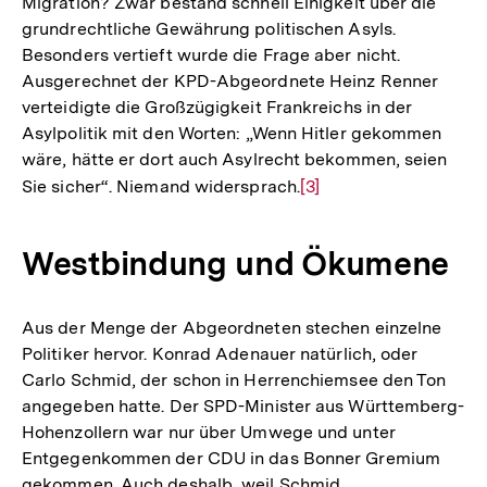
Migration? Zwar bestand schnell Einigkeit über die
grundrechtliche Gewährung politischen Asyls.
Besonders vertieft wurde die Frage aber nicht.
Ausgerechnet der KPD-Abgeordnete Heinz Renner
verteidigte die Großzügigkeit Frankreichs in der
Asylpolitik mit den Worten: „Wenn Hitler gekommen
wäre, hätte er dort auch Asylrecht bekommen, seien
Sie sicher“. Niemand widersprach.
Zur
[3]
Auflösung
der
Westbindung und Ökumene
Fußnote
Aus der Menge der Abgeordneten stechen einzelne
Politiker hervor. Konrad Adenauer natürlich, oder
Carlo Schmid, der schon in Herrenchiemsee den Ton
angegeben hatte. Der SPD-Minister aus Württemberg-
Hohenzollern war nur über Umwege und unter
Entgegenkommen der CDU in das Bonner Gremium
gekommen. Auch deshalb, weil Schmid