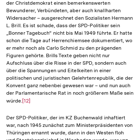
der Christdemokrat einen bemerkenswerten
Bewunderer, Verbündeten, aber auch knallharten
Widersacher – ausgerechnet den Sozialisten Hermann
L. Brill. Es ist schade, dass der SPD-Politiker sein
„Bonner Tagebuch“ nicht bis Mai 1949 führte. Er hatte
schon die Tage auf Herrenchiemsee dokumentiert, wo
er mehr noch als Carlo Schmid zu den prägenden
Figuren gehörte. Brills Texte geben nicht nur
Aufschluss über die Risse in der SPD, sondern auch
über die Spannungen und Eitelkeiten in einer
politischen und juristischen Gelehrtenrepublik, die der
Konvent ganz nebenbei gewesen war – und nun auch
der Parlamentarische Rat in noch größerem Maße sein
würde.
Zur
[12]
Auflösung
der
Der SPD-Politiker, der im KZ Buchenwald inhaftiert
Fußnote
war, nach 1945 zunächst zum Ministerpräsidenten von
Thüringen ernannt wurde, dann in den Westen floh