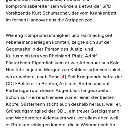
kompromissbereiter sein würde als etwa der SPD-
Vorsitzende Kurt Schumacher, der vom Krankenbett
im fernen Hannover aus die Strippen zog.
Wie eng Kompromissfähigkeit und Hartnäckigkeit
nebeneinanderliegen konnten, zeigte sich auf der
Gegenseite in der Person des Justiz- und
Kultusministers von Rheinland-Pfalz, Adolf
Süsterhenn. Eigentlich kam er wie Adenauer aus Köln.
Nun fuhr er jeden Morgen von Koblenz oder von Unkel,
wo er wohnte, nach Bonn.
Zur
[4]
Seit Kriegsende hatte der
CDU-Politiker in Briefen, Artikeln, Reden und auf
Auflösung
Parteitagen auf diesen Augenblick hingearbeitet.
der
Schon auf Herrenchiemsee war er einer der besten
Fußnote
Köpfe. Süsterhenn sticht auch deshalb heraus, weil er,
Gründungsmitglied der CDU, ein treuer Gefolgsmann
und Wegbereiter Adenauers war, vor allem aber, weil
er Brücken schlagen konnte, die in Weimar noch für