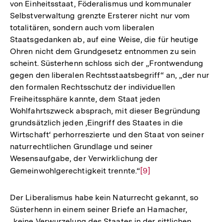
von Einheitsstaat, Föderalismus und kommunaler
Selbstverwaltung grenzte Ersterer nicht nur vom
totalitären, sondern auch vom liberalen
Staatsgedanken ab, auf eine Weise, die für heutige
Ohren nicht dem Grundgesetz entnommen zu sein
scheint. Süsterhenn schloss sich der „Frontwendung
gegen den liberalen Rechtsstaatsbegriff“ an, „der nur
den formalen Rechtsschutz der individuellen
Freiheitssphäre kannte, dem Staat jeden
Wohlfahrtszweck absprach, mit dieser Begründung
grundsätzlich jeden ‚Eingriff des Staates in die
Wirtschaft‘ perhorreszierte und den Staat von seiner
naturrechtlichen Grundlage und seiner
Wesensaufgabe, der Verwirklichung der
Gemeinwohlgerechtigkeit trennte.“
Zur
[9]
Auflösung
der
Der Liberalismus habe kein Naturrecht gekannt, so
Fußnote
Süsterhenn in einem seiner Briefe an Hamacher,
„keine Verwurzelung des Staates in der sittlichen