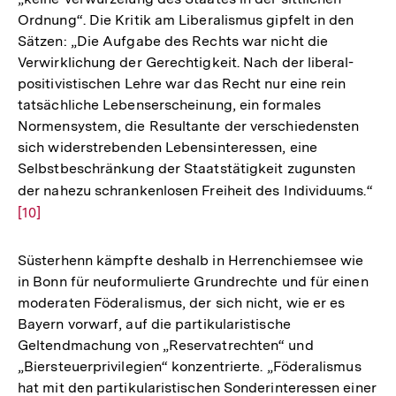
Ordnung“. Die Kritik am Liberalismus gipfelt in den
Sätzen: „Die Aufgabe des Rechts war nicht die
Verwirklichung der Gerechtigkeit. Nach der liberal-
positivistischen Lehre war das Recht nur eine rein
tatsächliche Lebenserscheinung, ein formales
Normensystem, die Resultante der verschiedensten
sich widerstrebenden Lebensinteressen, eine
Selbstbeschränkung der Staatstätigkeit zugunsten
der nahezu schrankenlosen Freiheit des Individuums.“
Zur
[10]
Auf
der
Fu
Süsterhenn kämpfte deshalb in Herrenchiemsee wie
in Bonn für neuformulierte Grundrechte und für einen
moderaten Föderalismus, der sich nicht, wie er es
Bayern vorwarf, auf die partikularistische
Geltendmachung von „Reservatrechten“ und
„Biersteuerprivilegien“ konzentrierte. „Föderalismus
hat mit den partikularistischen Sonderinteressen einer