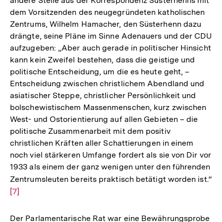
andere Stelle aus der Korrespondenz Süsterhenns mit
dem Vorsitzenden des neugegründeten katholischen
Zentrums, Wilhelm Hamacher, den Süsterhenn dazu
drängte, seine Pläne im Sinne Adenauers und der CDU
aufzugeben: „Aber auch gerade in politischer Hinsicht
kann kein Zweifel bestehen, dass die geistige und
politische Entscheidung, um die es heute geht, –
Entscheidung zwischen christlichem Abendland und
asiatischer Steppe, christlicher Persönlichkeit und
bolschewistischem Massenmenschen, kurz zwischen
West- und Ostorientierung auf allen Gebieten – die
politische Zusammenarbeit mit dem positiv
christlichen Kräften aller Schattierungen in einem
noch viel stärkeren Umfange fordert als sie von Dir vor
1933 als einem der ganz wenigen unter den führenden
Zentrumsleuten bereits praktisch betätigt worden ist.“
Zu
[7]
Au
de
Fu
Der Parlamentarische Rat war eine Bewährungsprobe