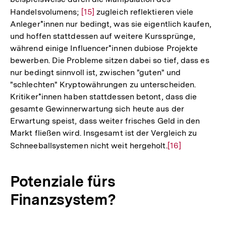
Handelsvolumens;
Zur
[15]
zugleich reflektieren viele
Anleger*innen nur bedingt, was sie eigentlich kaufen,
Auflösung
und hoffen stattdessen auf weitere Kurssprünge,
der
während einige Influencer*innen dubiose Projekte
Fußnote
bewerben. Die Probleme sitzen dabei so tief, dass es
nur bedingt sinnvoll ist, zwischen "guten" und
"schlechten" Kryptowährungen zu unterscheiden.
Kritiker*innen haben stattdessen betont, dass die
gesamte Gewinnerwartung sich heute aus der
Erwartung speist, dass weiter frisches Geld in den
Markt fließen wird. Insgesamt ist der Vergleich zu
Schneeballsystemen nicht weit hergeholt.
Zur
[16]
Auflösung
der
Potenziale fürs
Fußnote
Finanzsystem?