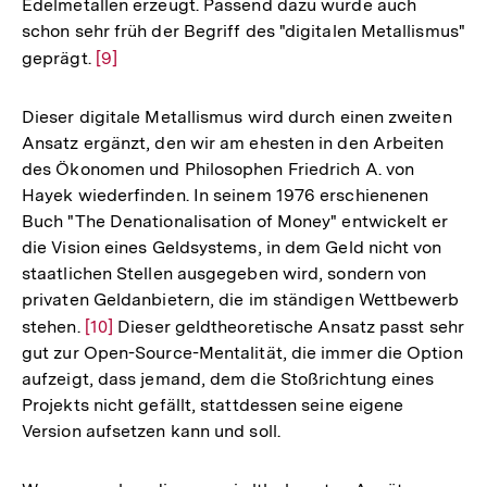
Edelmetallen erzeugt. Passend dazu wurde auch
schon sehr früh der Begriff des "digitalen Metallismus"
geprägt.
Zur
[9]
Auflösung
der
Dieser digitale Metallismus wird durch einen zweiten
Fußnote
Ansatz ergänzt, den wir am ehesten in den Arbeiten
des Ökonomen und Philosophen Friedrich A. von
Hayek wiederfinden. In seinem 1976 erschienenen
Buch "The Denationalisation of Money" entwickelt er
die Vision eines Geldsystems, in dem Geld nicht von
staatlichen Stellen ausgegeben wird, sondern von
privaten Geldanbietern, die im ständigen Wettbewerb
stehen.
Zur
[10]
Dieser geldtheoretische Ansatz passt sehr
gut zur Open-Source-Mentalität, die immer die Option
Auflösung
aufzeigt, dass jemand, dem die Stoßrichtung eines
der
Projekts nicht gefällt, stattdessen seine eigene
Fußnote
Version aufsetzen kann und soll.