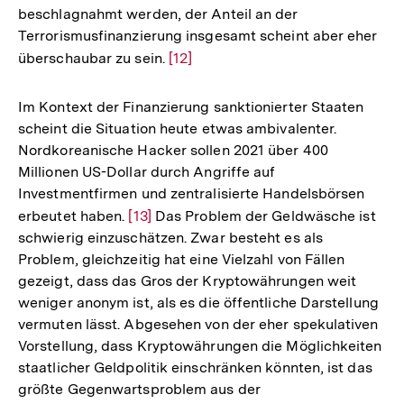
beschlagnahmt werden, der Anteil an der
Terrorismusfinanzierung insgesamt scheint aber eher
überschaubar zu sein.
Zur
[12]
Auflösung
der
Im Kontext der Finanzierung sanktionierter Staaten
Fußnote
scheint die Situation heute etwas ambivalenter.
Nordkoreanische Hacker sollen 2021 über 400
Millionen US-Dollar durch Angriffe auf
Investmentfirmen und zentralisierte Handelsbörsen
erbeutet haben.
Zur
[13]
Das Problem der Geldwäsche ist
schwierig einzuschätzen. Zwar besteht es als
Auflösung
Problem, gleichzeitig hat eine Vielzahl von Fällen
der
gezeigt, dass das Gros der Kryptowährungen weit
Fußnote
weniger anonym ist, als es die öffentliche Darstellung
vermuten lässt. Abgesehen von der eher spekulativen
Vorstellung, dass Kryptowährungen die Möglichkeiten
staatlicher Geldpolitik einschränken könnten, ist das
größte Gegenwartsproblem aus der