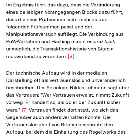
Im Ergebnis führt das dazu, dass die Veränderung
eines beliebigen vorangegangen Blocks dazu führt,
dass die neue Prüfsumme nicht mehr zu den
folgenden Prüfsummen passt und der
Manipulationsversuch auffliegt. Die Verbindung aus
PoW-Verfahren und Hashing macht es
praktisch
unmöglich, die Transaktionshistorie von Bitcoin
rückwirkend zu verändern.
Zur
[6]
Auflösung
der
Der technische Aufbau wird in der medialen
Fußnote
Darstellung oft als vertrauenslos und unveränderlich
beschrieben. Der Soziologe Niklas Luhmann sagt über
das Vertrauen: "Wer Vertrauen erweist, nimmt Zukunft
vorweg. Er handelt so, als ob er der Zukunft sicher
wäre."
Zur
[7]
Vertrauen findet dort statt, wo sich das
Gegenüber auch anders verhalten könnte. Die
Auflösung
Vertrauenslosigkeit von Bitcoin beschreibt den
der
Aufbau, bei dem die Einhaltung des Regelwerks des
Fußnote