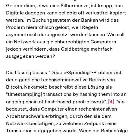
Geldmedium, etwa eine Silbermünze, ist knapp, das
Digitale dagegen kann beliebig oft verlustfrei kopiert
werden. Im Buchungssystem der Banken wird das
Problem hierarchisch gelöst, weil Regeln
asymmetrisch durchgesetzt werden können. Wie soll
ein Netzwerk aus gleichberechtigten Computern
jedoch verhindern, dass Geldbeträge mehrfach
ausgegeben werden?
Die Lösung dieses "Double-Spending"-Problems ist
der eigentliche technisch-innovative Beitrag von
Bitcoin. Nakamoto beschreibt diese Lösung als
"timestamp[ing] transactions by hashing them into an
ongoing chain of hash-based proof-of-work".
Zur
[4]
Das
bedeutet, dass Computer einen rechenintensiven
Auflösung
Arbeitsnachweis erbringen, durch den sie dem
der
Netzwerk bestätigen, zu welchem Zeitpunkt eine
Fußnote
Transaktion aufgegeben wurde. Wenn die Reihenfolge