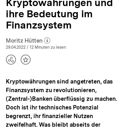
Kryptowährungen und
ihre Bedeutung im
Finanzsystem
Moritz Hütten
(Mehr zum Autor)
öffnen
29.04.2022
/ 12 Minuten zu lesen
Teilen
Inhalt
Optionen
merken
anzeigen
Kryptowährungen sind angetreten, das
Finanzsystem zu revolutionieren,
(Zentral-)Banken überflüssig zu machen.
Doch ist ihr technisches Potenzial
begrenzt, ihr finanzieller Nutzen
zweifelhaft. Was bleibt abseits der