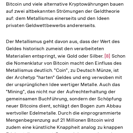
Bitcoin und viele alternative Kryptowährungen bauen
auf zwei altbekannten Strömungen der Geldtheorie
auf: dem Metallismus einerseits und den Ideen
privaten Geldwettbewerbs andererseits.
Der Metallismus geht davon aus, dass der Wert des
Geldes historisch zumeist den verarbeiteten
Materialien entspringt, wie Gold oder Silber.
Zur
[8]
Schon
die Nomenklatur von Bitcoin macht den Einfluss des
Auflösung
Metallismus deutlich. "Coin", zu Deutsch Münze, ist
der
der Archetyp "harten" Geldes und eng verwoben mit
Fußnote
der ursprünglichen Idee wertiger Metalle. Auch das
"Mining", das nicht nur der Aufrechterhaltung der
gemeinsamen Buchführung, sondern der Schöpfung
neuer Bitcoins dient, schlägt den Bogen zum Abbau
wertvoller Edelmetalle. Durch die einprogrammierte
Mengenbegrenzung auf 21 Millionen Bitcoin wird
zudem eine künstliche Knappheit analog zu knappen