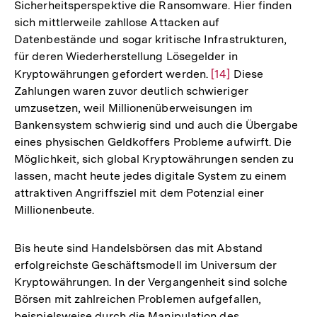
Sicherheitsperspektive die Ransomware. Hier finden
sich mittlerweile zahllose Attacken auf
Datenbestände und sogar kritische Infrastrukturen,
für deren Wiederherstellung Lösegelder in
Kryptowährungen gefordert werden.
Zur
[14]
Diese
Zahlungen waren zuvor deutlich schwieriger
Auflösung
umzusetzen, weil Millionenüberweisungen im
der
Bankensystem schwierig sind und auch die Übergabe
Fußnote
eines physischen Geldkoffers Probleme aufwirft. Die
Möglichkeit, sich global Kryptowährungen senden zu
lassen, macht heute jedes digitale System zu einem
attraktiven Angriffsziel mit dem Potenzial einer
Millionenbeute.
Bis heute sind Handelsbörsen das mit Abstand
erfolgreichste Geschäftsmodell im Universum der
Kryptowährungen. In der Vergangenheit sind solche
Börsen mit zahlreichen Problemen aufgefallen,
beispielsweise durch die Manipulation des