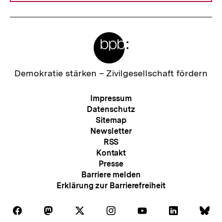
:
Meta-
Links
Zur
Demokratie stärken –
Zivilgesellschaft fördern
Startseite
der
Meta-
Impressum
bpb
Navigation
Datenschutz
Sitemap
Newsletter
RSS
Kontakt
Presse
Barriere melden
Erklärung zur Barrierefreiheit
Auf
Auf
Auf
Auf
Auf
Auf
Au
Zum
Folgen
Folgen
Folgen
Folgen
Folgen
Folgen
Fol
Facebook
Mastodon
X
Instagram
Youtube
LinkedIn
Bl
Seite