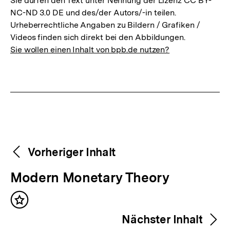
Sie dürfen den Text unter Nennung der Lizenz CC BY-
NC-ND 3.0 DE und des/der Autors/-in teilen.
Urheberrechtliche Angaben zu Bildern / Grafiken /
Videos finden sich direkt bei den Abbildungen.
Sie wollen einen Inhalt von bpb.de nutzen?
Weitere
Content-
Vorheriger Inhalt
Navigation
Inhalte
V
Modern Monetary Theory
o
Inhalt
r
merken
Nächster Inhalt
h