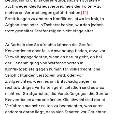
Deutschland und anderen europäischen Staaten –
auch wegen des Kriegsverbrechens der Folter – zu
mehreren Verurteilungen geführt haben.
Zur
[12]
Ermittlungen zu anderen Konflikten, etwa im Irak, in
Auflösung
Afghanistan oder in Tschetschenien, wurden jedoch
der
trotz gestellter Strafanzeigen nicht eingeleitet.
Fußnote
Außerhalb des Strafrechts können die Genfer
Konventionen ebenfalls Anwendung finden, etwa vor
Verwaltungsgerichten, wenn es darum geht, ob bei
der Genehmigung von Waffenexporten in
Konfliktgebiete gegen humanitär-völkerrechtliche
Verpflichtungen verstoßen wird, oder vor
Zivilgerichten, wenn es um Entschädigungen für
rechtswidriges Verhalten geht. Letztlich sind es also
nicht nur Strafgerichte, die Verstöße gegen die Genfer
Konventionen ahnden können. Gleichwohl sind derlei
Verfahren nur sehr selten zu beobachten, was unter
anderem daran liegt, dass sich Staaten vor Gerichten