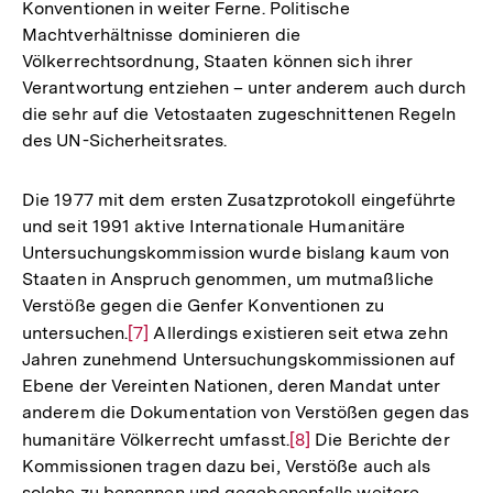
Konventionen in weiter Ferne. Politische
Machtverhältnisse dominieren die
Völkerrechtsordnung, Staaten können sich ihrer
Verantwortung entziehen – unter anderem auch durch
die sehr auf die Vetostaaten zugeschnittenen Regeln
des UN-Sicherheitsrates.
Die 1977 mit dem ersten Zusatzprotokoll eingeführte
und seit 1991 aktive Internationale Humanitäre
Untersuchungskommission wurde bislang kaum von
Staaten in Anspruch genommen, um mutmaßliche
Verstöße gegen die Genfer Konventionen zu
untersuchen.
Zur
[7]
Allerdings existieren seit etwa zehn
Jahren zunehmend Untersuchungskommissionen auf
Auflösung
Ebene der Vereinten Nationen, deren Mandat unter
der
anderem die Dokumentation von Verstößen gegen das
Fußnote
humanitäre Völkerrecht umfasst.
Zur
[8]
Die Berichte der
Kommissionen tragen dazu bei, Verstöße auch als
Auflösung
solche zu benennen und gegebenenfalls weitere