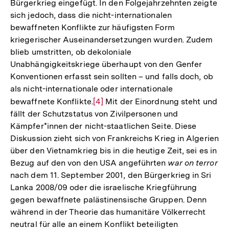
Bürgerkrieg eingefügt. In den Folgejahrzehnten zeigte
sich jedoch, dass die nicht-internationalen
bewaffneten Konflikte zur häufigsten Form
kriegerischer Auseinandersetzungen wurden. Zudem
blieb umstritten, ob dekoloniale
Unabhängigkeitskriege überhaupt von den Genfer
Konventionen erfasst sein sollten – und falls doch, ob
als nicht-internationale oder internationale
bewaffnete Konflikte.
Zur
[4]
Mit der Einordnung steht und
fällt der Schutzstatus von Zivilpersonen und
Auflösung
Kämpfer*innen der nicht-staatlichen Seite. Diese
der
Diskussion zieht sich von Frankreichs Krieg in Algerien
Fußnote
über den Vietnamkrieg bis in die heutige Zeit, sei es in
Bezug auf den von den USA angeführten
war on terror
nach dem 11. September 2001, den Bürgerkrieg in Sri
Lanka 2008/09 oder die israelische Kriegführung
gegen bewaffnete palästinensische Gruppen. Denn
während in der Theorie das humanitäre Völkerrecht
neutral für alle an einem Konflikt beteiligten