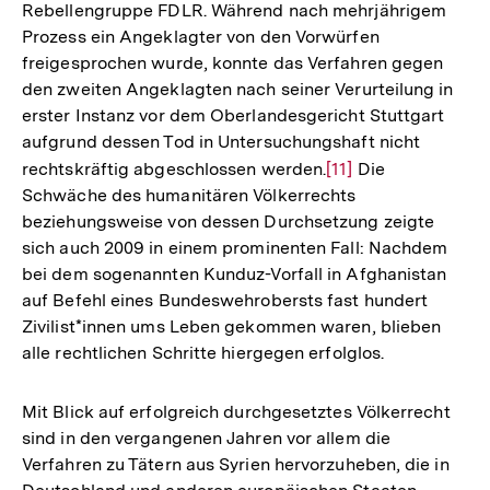
Rebellengruppe FDLR. Während nach mehrjährigem
Prozess ein Angeklagter von den Vorwürfen
freigesprochen wurde, konnte das Verfahren gegen
den zweiten Angeklagten nach seiner Verurteilung in
erster Instanz vor dem Oberlandesgericht Stuttgart
aufgrund dessen Tod in Untersuchungshaft nicht
rechtskräftig abgeschlossen werden.
Zur
[11]
Die
Schwäche des humanitären Völkerrechts
Auflösung
beziehungsweise von dessen Durchsetzung zeigte
der
sich auch 2009 in einem prominenten Fall: Nachdem
Fußnote
bei dem sogenannten Kunduz-Vorfall in Afghanistan
auf Befehl eines Bundeswehrobersts fast hundert
Zivilist*innen ums Leben gekommen waren, blieben
alle rechtlichen Schritte hiergegen erfolglos.
Mit Blick auf erfolgreich durchgesetztes Völkerrecht
sind in den vergangenen Jahren vor allem die
Verfahren zu Tätern aus Syrien hervorzuheben, die in