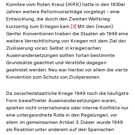
Komitee vom Roten Kreuz (IKRK) hatte in den 1930er
Jahren weitere Reformvorschläge vorgelegt – eine
Entwicklung, die durch den Zweiten Weltkrieg
kurzzeitig zum Erliegen kam.
Zur
[3]
Mit den (neuen)
Genfer Konventionen trieben die Staaten ab 1948 eine
Auflösung
weitere Verrechtlichung von Kriegen mit dem Ziel der
der
Zivilisierung voran: Selbst in kriegerischen
Fußnote
Auseinandersetzungen sollten fortan bestimmte
Grundsätze geachtet und Verstöße dagegen
geahndet werden. Neu war hierbei vor allem die vierte
Konvention zum Schutz von Zivilpersonen.
Da zwischenstaatliche Kriege 1949 noch die häufigste
Form bewaffneter Auseinandersetzungen waren,
spielten nicht-internationale oder interne Konflikte nur
eine untergeordnete Rolle in den Regelungen, vor
allem im gemeinsamen Artikel 3. Dieser wurde 1949
als Reaktion unter anderem auf den Spanischen