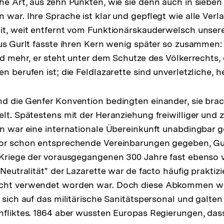
he Art, aus zehn Punkten, wie sie denn auch in sieben
 war. Ihre Sprache ist klar und gepflegt wie alle Ver
it, weit entfernt vom Funktionärskauderwelsch unsere
ius Gurlt fasste ihren Kern wenig später so zusammen
ind mehr, er steht unter dem Schutze des Völkerrechts,
n berufen ist; die Feldlazarette sind unverletzliche, he
d die Genfer Konvention bedingten einander, sie brac
lt. Spätestens mit der Heranziehung freiwilliger und zi
en war eine internationale Übereinkunft unabdingbar
or schon entsprechende Vereinbarungen gegeben, Gurl
 Kriege der vorausgegangenen 300 Jahre fast ebenso v
"Neutralität" der Lazarette war de facto häufig praktiz
cht verwendet worden war. Doch diese Abkommen war
 sich auf das militärische Sanitätspersonal und galten 
nfliktes. 1864 aber wussten Europas Regierungen, dass