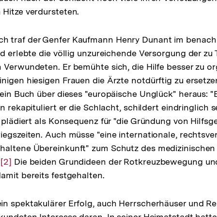
Hitze verdursteten.
 traf der Genfer Kaufmann Henry Dunant im benach
nd erlebte die völlig unzureichende Versorgung der z
 Verwundeten. Er bemühte sich, die Hilfe besser zu o
nigen hiesigen Frauen die Ärzte notdürftig zu ersetze
 ein Buch über dieses "europäische Unglück" heraus: "
n rekapituliert er die Schlacht, schildert eindringlich
 plädiert als Konsequenz für "die Gründung von Hilfsge
iegszeiten. Auch müsse "eine internationale, rechtsve
haltene Übereinkunft" zum Schutz des medizinischen
.
Zur
[2]
Die beiden Grundideen der Rotkreuzbewegung und
amit bereits festgehalten.
Auflösung
der
Fußnote
n spektakulärer Erfolg, auch Herrscherhäuser und Re
kundeten Interesse daran. In seiner Heimatstadt hatte