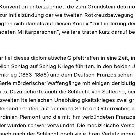
 Konvention unterzeichnet, die zum Grundstein des m
zur Initialzündung der weltweiten Rotkreuzbewegung 
igten sich damals auf diesen Kodex "zur Linderung de
deten Militärpersonen", weitere traten kurz darauf bei
 fiel dieses diplomatische Gipfeltreffen in eine Zeit, i
ich Schlag auf Schlag Kriege führten. In den beiden 
mkrieg (1853–1856) und dem Deutsch-Französischen K
Serie mörderischer Waffengänge mit einigen der bluti
rts. Dazu gehörte auch die Schlacht von Solferino, bei
zweiten italienischen Unabhängigkeitskrieges zwei g
einandertrafen: auf der einen Seite die Österreicher, 
ardinien-Piemont und die mit ihm verbündeten Franzos
oder wurden schwer verwundet. Die medizinische Vers
auch nach der Schlacht noch viele ihren Verletzungen