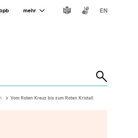
Inhalte
Inhalte
Inhalte
 bpb
mehr
ein oder ausklappen
in
in
in
leichter
Gebärdenspr
Englisch
Sprache
Suche
öffnen
n
Vom Roten Kreuz bis zum Roten Kristall