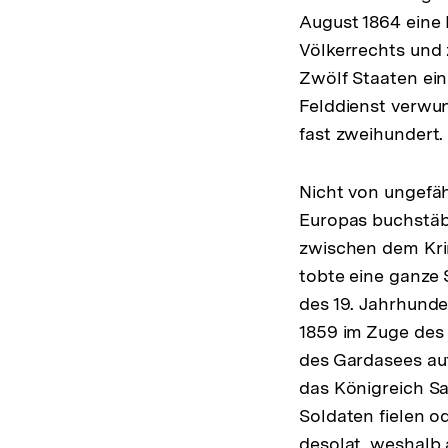
August 1864 eine
Völkerrechts und 
Zwölf Staaten ein
Felddienst verwun
fast zweihundert.
Nicht von ungefähr
Europas buchstäbl
zwischen dem Kri
tobte eine ganze 
des 19. Jahrhunde
1859 im Zuge des 
des Gardasees auf
das Königreich S
Soldaten fielen 
desolat, weshalb 