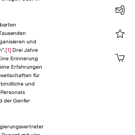
Konta
barten
0
u Tausenden
rganisieren und
Merklist
ansehen
n".
Zur
[1]
Drei Jahre
0
Artik
Eine Erinnerung
Auflösung
im
 seine Erfahrungen
der
Shop-
Warenko
sellschaften für
Fußnote
ansehen
rbindliche und
 Personals
 der Genfer
gierungsvertreter
 Dunant mit vier