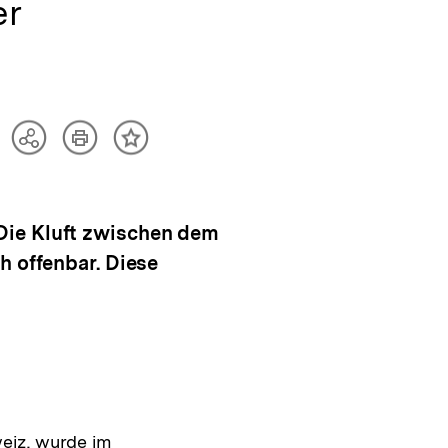
er
Artikel
Teilen
Inhalt
drucken
Optionen
merken
anzeigen
Die Kluft zwischen dem
h offenbar. Diese
eiz, wurde im