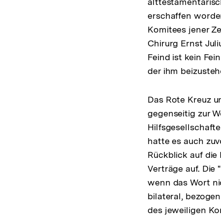
alttestamentarisc
erschaffen worden
Komitees jener Ze
Chirurg Ernst Jul
Feind ist kein Fe
der ihm beizustehe
Das Rote Kreuz un
gegenseitig zur We
Hilfsgesellschaft
hatte es auch zuv
Rückblick auf die
Verträge auf. Die 
wenn das Wort ni
bilateral, bezogen
des jeweiligen Ko