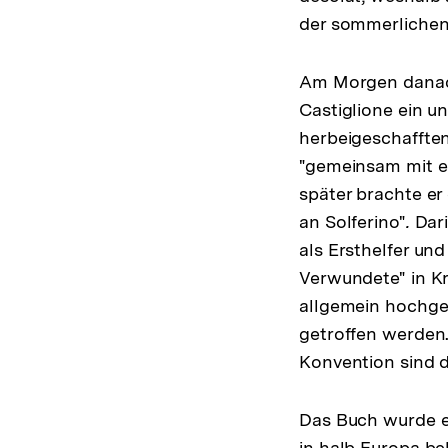
der sommerlichen 
Am Morgen danach
Castiglione ein u
herbeigeschafften
"gemeinsam mit ei
später brachte er
an Solferino"
.
Dari
als Ersthelfer und
Verwundete" in Kr
allgemein hochge
getroffen werden
Konvention sind d
Das Buch wurde ei
in halb Europa be