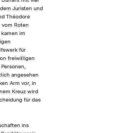
 dem Juristen und
und Théodore
ee vom Roten
in kamen im
igen
lfswerk für
n freiwilligen
r Personen,
zlich angesehen
ken Arm vor, in
inem Kreuz wird
cheidung für das
schaften ins