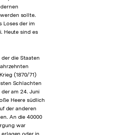
odernen
werden sollte.
s Loses der im
. Heute sind es
n der die Staaten
Jahrzehnten
rieg (1870/71)
gsten Schlachten
 der am 24. Juni
roße Heere südlich
auf der anderen
en. An die 40000
orgung war
 erlagen oder in