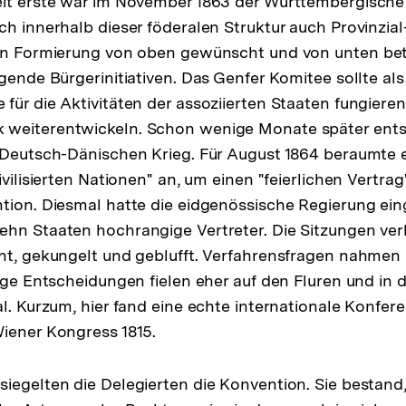
it erste war im November 1863 der Württembergische 
ch innerhalb dieser föderalen Struktur auch Provinzial
ren Formierung von oben gewünscht und von unten bet
gende Bürgerinitiativen. Das Genfer Komitee sollte als
für die Aktivitäten der assoziierten Staaten fungiere
weiterentwickeln. Schon wenige Monate später ents
 Deutsch-Dänischen Krieg. Für August 1864 beraumte e
ivilisierten Nationen" an, um einen "feierlichen Vertrag
tion. Diesmal hatte die eidgenössische Regierung ein
hn Staaten hochrangige Vertreter. Die Sitzungen verli
cht, gekungelt und geblufft. Verfahrensfragen nahme
tige Entscheidungen fielen eher auf den Fluren und in 
l. Kurzum, hier fand eine echte internationale Konferen
iener Kongress 1815.
iegelten die Delegierten die Konvention. Sie bestand,