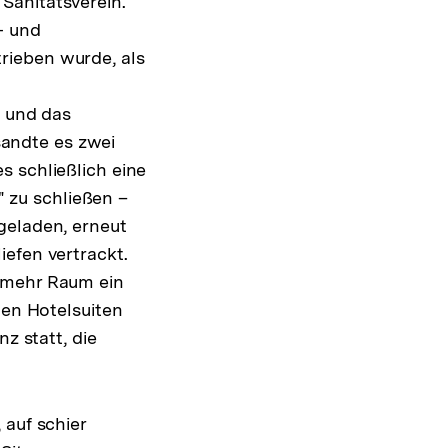
Sanitätsverein.
- und
rieben wurde, als
n und das
andte es zwei
s schließlich eine
" zu schließen –
geladen, erneut
efen vertrackt.
n mehr Raum ein
den Hotelsuiten
z statt, die
 auf schier