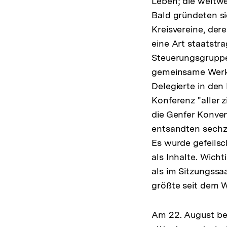
Leben; die weltwe
Bald gründeten si
Kreisvereine, de
eine Art staatstra
Steuerungsgruppe 
gemeinsame Werk 
Delegierte in den
Konferenz "aller z
die Genfer Konven
entsandten sechze
Es wurde gefeils
als Inhalte. Wich
als im Sitzungssaa
größte seit dem W
Am 22. August bes