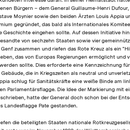
enen Bürgern – dem General Guillaume-Henri Dufour,
stave Moynier sowie den beiden Ärzten Louis Appia 
emium gegründet, das bald als Internationales Komit
ie Geschichte eingehen sollte. Auf dessen Initiative h
esandte von sechzehn Staaten sowie vier gemeinnütz
 Genf zusammen und riefen das Rote Kreuz als ein "Hi
eben, das von Europas Regierungen ermöglicht und vo
werden sollte. Dies erforderte eine Kennzeichnung fü
ebäude, die in Kriegszeiten als neutral und unverlet
ppia schlug für Sanitätskräfte eine weiße Binde am lin
en Parlamentärsflagge. Die Idee der Markierung mit e
schrieben, hatte der General doch schon bei der Ents
ls Landesflagge Pate gestanden.
iefen die beteiligten Staaten nationale Rotkreuzgesell