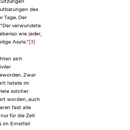
 Sitzungen
lautbarungen des
r Tage. Der
: "Der verwundete
 ebenso wie jeder,
ilige Asyle."
Zur
[3]
Auflösung
der
hten sich
Fußnote
viler
 geworden. Zwar
t listete im
iele solcher
iert worden, auch
en fast alle
nur für die Zeit
 im Ernstfall