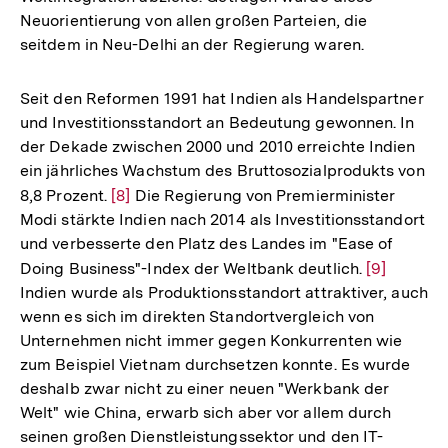
Neuorientierung von allen großen Parteien, die
seitdem in Neu-Delhi an der Regierung waren.
Seit den Reformen 1991 hat Indien als Handelspartner
und Investitionsstandort an Bedeutung gewonnen. In
der Dekade zwischen 2000 und 2010 erreichte Indien
ein jährliches Wachstum des Bruttosozialprodukts von
8,8 Prozent.
Zur
[8]
Die Regierung von Premierminister
Modi stärkte Indien nach 2014 als Investitionsstandort
Auflösung
und verbesserte den Platz des Landes im "Ease of
der
Doing Business"-Index der Weltbank deutlich.
Zur
[9]
Fußnote
Indien wurde als Produktionsstandort attraktiver, auch
Auflösung
wenn es sich im direkten Standortvergleich von
der
Unternehmen nicht immer gegen Konkurrenten wie
Fußnote
zum Beispiel Vietnam durchsetzen konnte. Es wurde
deshalb zwar nicht zu einer neuen "Werkbank der
Welt" wie China, erwarb sich aber vor allem durch
seinen großen Dienstleistungssektor und den IT-