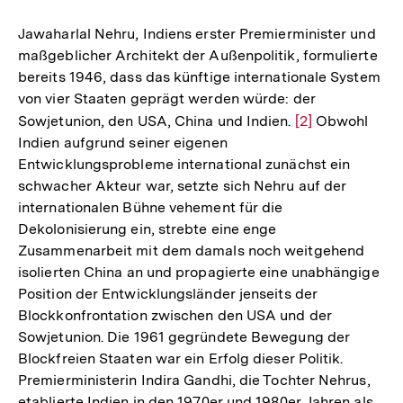
Jawaharlal Nehru, Indiens erster Premierminister und
maßgeblicher Architekt der Außenpolitik, formulierte
bereits 1946, dass das künftige internationale System
von vier Staaten geprägt werden würde: der
Sowjetunion, den USA, China und Indien.
Zur
[2]
Obwohl
Indien aufgrund seiner eigenen
Auflösung
Entwicklungsprobleme international zunächst ein
der
schwacher Akteur war, setzte sich Nehru auf der
Fußnote
internationalen Bühne vehement für die
Dekolonisierung ein, strebte eine enge
Zusammenarbeit mit dem damals noch weitgehend
isolierten China an und propagierte eine unabhängige
Position der Entwicklungsländer jenseits der
Blockkonfrontation zwischen den USA und der
Sowjetunion. Die 1961 gegründete Bewegung der
Blockfreien Staaten war ein Erfolg dieser Politik.
Premierministerin Indira Gandhi, die Tochter Nehrus,
etablierte Indien in den 1970er und 1980er Jahren als