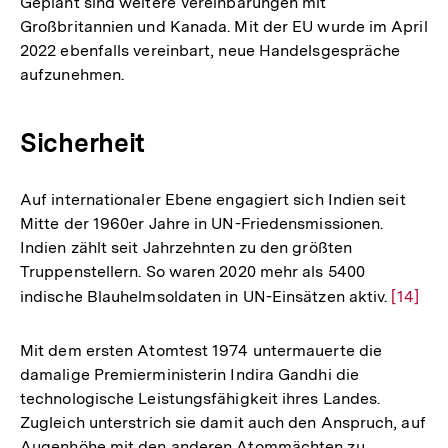
Geplant sind weitere Vereinbarungen mit
Großbritannien und Kanada. Mit der EU wurde im April
2022 ebenfalls vereinbart, neue Handelsgespräche
aufzunehmen.
Sicherheit
Auf internationaler Ebene engagiert sich Indien seit
Mitte der 1960er Jahre in UN-Friedensmissionen.
Indien zählt seit Jahrzehnten zu den größten
Truppenstellern. So waren 2020 mehr als 5400
indische Blauhelmsoldaten in UN-Einsätzen aktiv.
Zur
[14]
Auflös
der
Mit dem ersten Atomtest 1974 untermauerte die
Fußnot
damalige Premierministerin Indira Gandhi die
technologische Leistungsfähigkeit ihres Landes.
Zugleich unterstrich sie damit auch den Anspruch, auf
Augenhöhe mit den anderen Atommächten zu