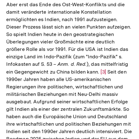
Aber erst das Ende des Ost-West-Konflikts und die
damit veränderte internationale Konstellation
ermöglichten es Indien, nach 1991 aufzusteigen.
Dieser Prozess lässt sich an vielen Punkten aufzeigen.
So spielt Indien heute in den geostrategischen
Überlegungen vieler Großmächte eine deutlich
größere Rolle als vor 1991. Für die USA ist Indien das
einzige Land im Indo-Pazifik (zum "Indo-Pazifik" s.
Infokasten auf S. 53 –
Anm. d. Red.
), das mittelfristig
ein Gegengewicht zu China bilden kann.
Zur
[3]
Seit den
1990er Jahren haben alle US-amerikanischen
Auflösung
Regierungen ihre politischen, wirtschaftlichen und
der
militärischen Beziehungen mit Neu-Delhi massiv
Fußnote
ausgebaut. Aufgrund seiner wirtschaftlichen Erfolge
gilt Indien als einer der zentralen Zukunftsmärkte. So
haben auch die Europäische Union und Deutschland
ihre wirtschaftlichen und politischen Beziehungen mit
Indien seit den 1990er Jahren deutlich intensiviert. Die
Roadmap 2025 zwischen Indien und der EU aus dem