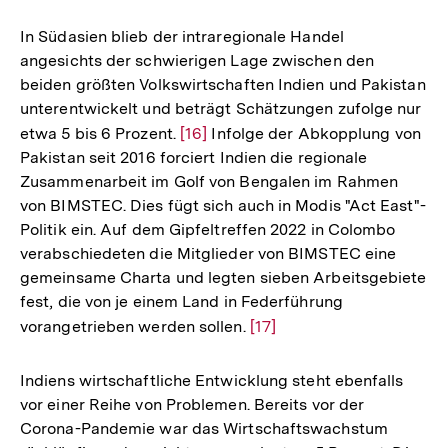
In Südasien blieb der intraregionale Handel
angesichts der schwierigen Lage zwischen den
beiden größten Volkswirtschaften Indien und Pakistan
unterentwickelt und beträgt Schätzungen zufolge nur
etwa 5 bis 6 Prozent.
Zur
[16]
Infolge der Abkopplung von
Pakistan seit 2016 forciert Indien die regionale
Auflösung
Zusammenarbeit im Golf von Bengalen im Rahmen
der
von BIMSTEC. Dies fügt sich auch in Modis "Act East"-
Fußnote
Politik ein. Auf dem Gipfeltreffen 2022 in Colombo
verabschiedeten die Mitglieder von BIMSTEC eine
gemeinsame Charta und legten sieben Arbeitsgebiete
fest, die von je einem Land in Federführung
vorangetrieben werden sollen.
Zur
[17]
Auflösung
der
Indiens wirtschaftliche Entwicklung steht ebenfalls
Fußnote
vor einer Reihe von Problemen. Bereits vor der
Corona-Pandemie war das Wirtschaftswachstum