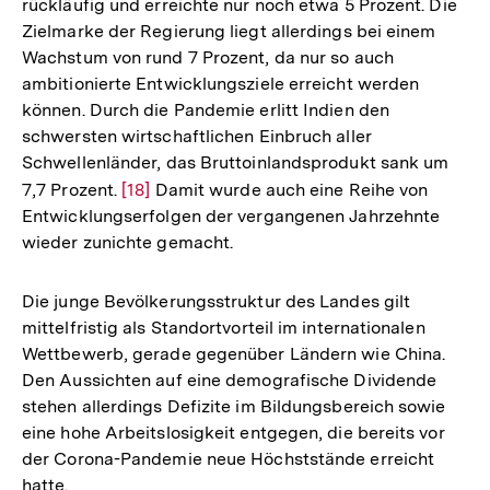
rückläufig und erreichte nur noch etwa 5 Prozent. Die
Zielmarke der Regierung liegt allerdings bei einem
Wachstum von rund 7 Prozent, da nur so auch
ambitionierte Entwicklungsziele erreicht werden
können. Durch die Pandemie erlitt Indien den
schwersten wirtschaftlichen Einbruch aller
Schwellenländer, das Bruttoinlandsprodukt sank um
7,7 Prozent.
Zur
[18]
Damit wurde auch eine Reihe von
Entwicklungserfolgen der vergangenen Jahrzehnte
Auflösung
wieder zunichte gemacht.
der
Fußnote
Die junge Bevölkerungsstruktur des Landes gilt
mittelfristig als Standortvorteil im internationalen
Wettbewerb, gerade gegenüber Ländern wie China.
Den Aussichten auf eine demografische Dividende
stehen allerdings Defizite im Bildungsbereich sowie
eine hohe Arbeitslosigkeit entgegen, die bereits vor
der Corona-Pandemie neue Höchststände erreicht
hatte.