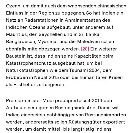
Ozean, um damit auch dem wachsenden chinesischen
Einfluss in der Region zu begegnen. So hat Indien ein
Netz an Radarstationen in Anrainerstaaten des
Indischen Ozeans aufgebaut, unter anderem auf
Mauritius, den Seychellen und in Sri Lanka.
Bangladesch, Myanmar und die Malediven sollen
ebenfalls miteinbezogen werden.
Zur
[20]
Ein weiterer
Baustein ist, dass Indien seine Kapazitäten beim
Auflösung
Katastrophenschutz ausgebaut hat, um bei
der
Naturkatastrophen wie dem Tsunami 2004, dem
Fußnote
Erdbeben in Nepal 2015 oder bei humanitären Krisen
als Ersthelfer zu fungieren.
Premierminister Modi propagierte seit 2014 den
Aufbau einer eigenen Rüstungsindustrie. Damit will
Indien einerseits unabhängiger von Rüstungsimporten
werden, andererseits sollen Rüstungsgüter exportiert
Zum
werden, um damit mittel- bis langfristig Indiens
Seite