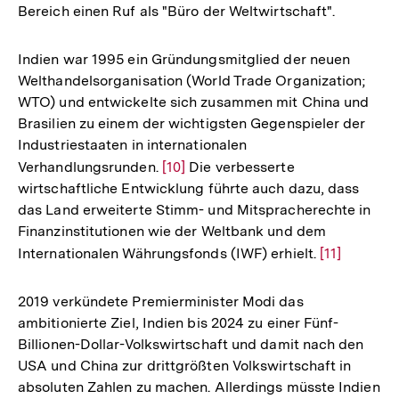
Bereich einen Ruf als "Büro der Weltwirtschaft".
Indien war 1995 ein Gründungsmitglied der neuen
Welthandelsorganisation (World Trade Organization;
WTO) und entwickelte sich zusammen mit China und
Brasilien zu einem der wichtigsten Gegenspieler der
Industriestaaten in internationalen
Verhandlungsrunden.
Zur
[10]
Die verbesserte
wirtschaftliche Entwicklung führte auch dazu, dass
Auflösung
das Land erweiterte Stimm- und Mitspracherechte in
der
Finanzinstitutionen wie der Weltbank und dem
Fußnote
Internationalen Währungsfonds (IWF) erhielt.
Zur
[11]
Auflösung
der
2019 verkündete Premierminister Modi das
Fußnote
ambitionierte Ziel, Indien bis 2024 zu einer Fünf-
Billionen-Dollar-Volkswirtschaft und damit nach den
USA und China zur drittgrößten Volkswirtschaft in
absoluten Zahlen zu machen. Allerdings müsste Indien