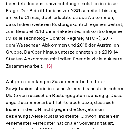
beendete Indiens jahrzehntelange Isolation in dieser
Frage. Der Beitritt Indiens zur NSG scheitert bislang
am Veto Chinas, doch erlaubte es das Abkommen,
dass Indien weiteren Rüstungskontrollregimen beitrat,
zum Beispiel 2016 dem Raketentechnikkontrollregime
(Missile Technology Control Regime; MTCR), 2017
dem Wassenaar-Abkommen und 2018 der Australien-
Gruppe. Darüber hinaus unterzeichneten bis 2019 14
Staaten Abkommen mit Indien über die zivile nukleare
Zusammenarbeit.
Zur
[15]
Auflösung
der
Aufgrund der langen Zusammenarbeit mit der
Fußnote
Sowjetunion ist die indische Armee bis heute in hohem
Maße von russischen Rüstungsgütern abhängig. Diese
enge Zusammenarbeit führte auch dazu, dass sich
Indien in den UN nicht gegen die Sowjetunion
beziehungsweise Russland stellte. Obwohl Indien ein
vehementer Verfechter nationaler Souveränität ist,