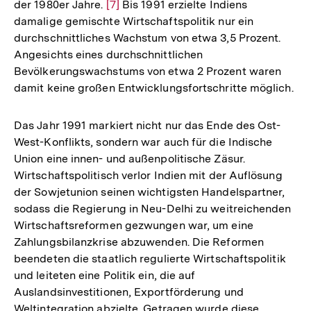
der 1980er Jahre.
Zur
[7]
Bis 1991 erzielte Indiens
damalige gemischte Wirtschaftspolitik nur ein
Auflösung
durchschnittliches Wachstum von etwa 3,5 Prozent.
der
Angesichts eines durchschnittlichen
Fußnote
Bevölkerungswachstums von etwa 2 Prozent waren
damit keine großen Entwicklungsfortschritte möglich.
Das Jahr 1991 markiert nicht nur das Ende des Ost-
West-Konflikts, sondern war auch für die Indische
Union eine innen- und außenpolitische Zäsur.
Wirtschaftspolitisch verlor Indien mit der Auflösung
der Sowjetunion seinen wichtigsten Handelspartner,
sodass die Regierung in Neu-Delhi zu weitreichenden
Wirtschaftsreformen gezwungen war, um eine
Zahlungsbilanzkrise abzuwenden. Die Reformen
beendeten die staatlich regulierte Wirtschaftspolitik
und leiteten eine Politik ein, die auf
Auslandsinvestitionen, Exportförderung und
Weltintegration abzielte. Getragen wurde diese