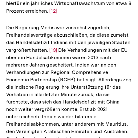
hierfür ein jährliches Wirtschaftswachstum von etwa 8
Prozent erreichen.
Zur
[12]
Auflösung
der
Die Regierung Modis war zunächst zögerlich,
Fußnote
Freihandelsverträge abzuschließen, da diese zumeist
das Handelsdefizit Indiens mit den jeweiligen Staaten
vergrößert hatten.
Zur
[13]
Die Verhandlungen mit der EU
über ein Handelsabkommen waren 2013 nach
Auflösung
mehreren Jahren gescheitert. Indien war an den
der
Verhandlungen zur Regional Comprehensive
Fußnote
Economic Partnership (RCEP) beteiligt. Allerdings zog
die indische Regierung ihre Unterstützung für das
Vorhaben in allerletzter Minute zurück, da sie
fürchtete, dass sich das Handelsdefizit mit China
noch weiter vergrößern könnte. Erst ab 2021
unterzeichnete Indien wieder bilaterale
Freihandelsabkommen, unter anderem mit Mauritius,
den Vereinigten Arabischen Emiraten und Australien.