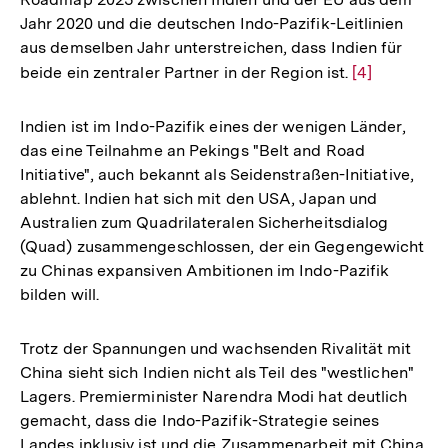
Jahr 2020 und die deutschen Indo-Pazifik-Leitlinien
aus demselben Jahr unterstreichen, dass Indien für
beide ein zentraler Partner in der Region ist.
Zur
[4]
Auflösung
der
Indien ist im Indo-Pazifik eines der wenigen Länder,
Fußnote
das eine Teilnahme an Pekings "Belt and Road
Initiative", auch bekannt als Seidenstraßen-Initiative,
ablehnt. Indien hat sich mit den USA, Japan und
Australien zum Quadrilateralen Sicherheitsdialog
(Quad) zusammengeschlossen, der ein Gegengewicht
zu Chinas expansiven Ambitionen im Indo-Pazifik
bilden will.
Trotz der Spannungen und wachsenden Rivalität mit
China sieht sich Indien nicht als Teil des "westlichen"
Lagers. Premierminister Narendra Modi hat deutlich
gemacht, dass die Indo-Pazifik-Strategie seines
Landes inklusiv ist und die Zusammenarbeit mit China