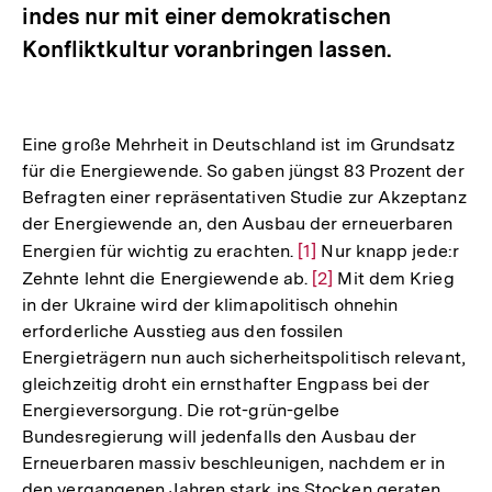
indes nur mit einer demokratischen
Konfliktkultur voranbringen lassen.
Eine große Mehrheit in Deutschland ist im Grundsatz
für die Energiewende. So gaben jüngst 83 Prozent der
Befragten einer repräsentativen Studie zur Akzeptanz
der Energiewende an, den Ausbau der erneuerbaren
Energien für wichtig zu erachten.
Zur
[1]
Nur knapp jede:r
Zehnte lehnt die Energiewende ab.
Auflösung
Zur
[2]
Mit dem Krieg
in der Ukraine wird der klimapolitisch ohnehin
der
Auflösung
erforderliche Ausstieg aus den fossilen
Fußnote
der
Energieträgern nun auch sicherheitspolitisch relevant,
Fußnote
gleichzeitig droht ein ernsthafter Engpass bei der
Energieversorgung. Die rot-grün-gelbe
Bundesregierung will jedenfalls den Ausbau der
Erneuerbaren massiv beschleunigen, nachdem er in
den vergangenen Jahren stark ins Stocken geraten