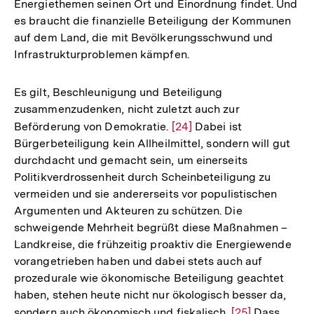
Energiethemen seinen Ort und Einordnung findet. Und
es braucht die finanzielle Beteiligung der Kommunen
auf dem Land, die mit Bevölkerungsschwund und
Infrastrukturproblemen kämpfen.
Es gilt, Beschleunigung und Beteiligung
zusammenzudenken, nicht zuletzt auch zur
Beförderung von Demokratie.
Zur
[24]
Dabei ist
Bürgerbeteiligung kein Allheilmittel, sondern will gut
Auflösung
durchdacht und gemacht sein, um einerseits
der
Politikverdrossenheit durch Scheinbeteiligung zu
Fußnote
vermeiden und sie andererseits vor populistischen
Argumenten und Akteuren zu schützen. Die
schweigende Mehrheit begrüßt diese Maßnahmen –
Landkreise, die frühzeitig proaktiv die Energiewende
vorangetrieben haben und dabei stets auch auf
prozedurale wie ökonomische Beteiligung geachtet
haben, stehen heute nicht nur ökologisch besser da,
Zum
sondern auch ökonomisch und fiskalisch.
Zur
[25]
Dass
Seite