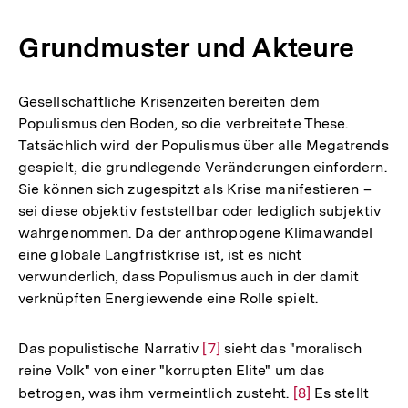
Auflösung
der
Grundmuster und Akteure
Fußnote
Gesellschaftliche Krisenzeiten bereiten dem
Populismus den Boden, so die verbreitete These.
Tatsächlich wird der Populismus über alle Megatrends
gespielt, die grundlegende Veränderungen einfordern.
Sie können sich zugespitzt als Krise manifestieren –
sei diese objektiv feststellbar oder lediglich subjektiv
wahrgenommen. Da der anthropogene Klimawandel
eine globale Langfristkrise ist, ist es nicht
verwunderlich, dass Populismus auch in der damit
verknüpften Energiewende eine Rolle spielt.
Das populistische Narrativ
Zur
[7]
sieht das "moralisch
reine Volk" von einer "korrupten Elite" um das
Auflösung
betrogen, was ihm vermeintlich zusteht.
Zur
[8]
Es stellt
der