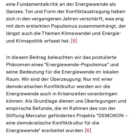
eine Fundamentalkritik an der Energiewende als
Fußnote
Ganzes. Ton und Form der Konfliktaustragung haben
sich in den vergangenen Jahren verschärft, was eng
mit dem erstarkten Populismus zusammenhängt, der
längst auch die Themen Klimawandel und Energie-
und Klimapolitik erfasst hat.
Zur
[5]
Auflösung
der
In diesem Beitrag beleuchten wir das postulierte
Fußnote
Phänomen eines "Energiewende-Populismus" und
seine Bedeutung für die Energiewende im lokalen
Raum. Wir sind der Überzeugung: Nur mit einer
demokratischen Konfliktkultur werden wir die
Energiewende auch in Krisenzeiten voranbringen
können. Als Grundlage dienen uns Überlegungen und
empirische Befunde, die im Rahmen des von der
Stiftung Mercator geförderten Projekts "DEMOKON –
eine demokratische Konfliktkultur für die
Energiewende" erarbeitet wurden.
Zur
[6]