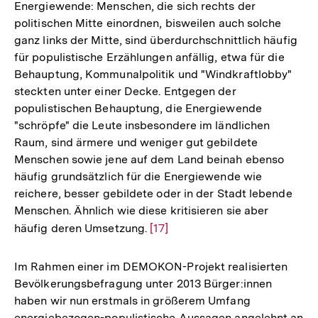
Energiewende: Menschen, die sich rechts der
der
politischen Mitte einordnen, bisweilen auch solche
Fußnote
ganz links der Mitte, sind überdurchschnittlich häufig
für populistische Erzählungen anfällig, etwa für die
Behauptung, Kommunalpolitik und "Windkraftlobby"
steckten unter einer Decke. Entgegen der
populistischen Behauptung, die Energiewende
"schröpfe" die Leute insbesondere im ländlichen
Raum, sind ärmere und weniger gut gebildete
Menschen sowie jene auf dem Land beinah ebenso
häufig grundsätzlich für die Energiewende wie
reichere, besser gebildete oder in der Stadt lebende
Menschen. Ähnlich wie diese kritisieren sie aber
häufig deren Umsetzung.
Zur
[17]
Auflösung
der
Im Rahmen einer im DEMOKON-Projekt realisierten
Fußnote
Bevölkerungsbefragung unter 2013 Bürger:innen
haben wir nun erstmals in größerem Umfang
energiebezogen-populistische Aussagen angelehnt an