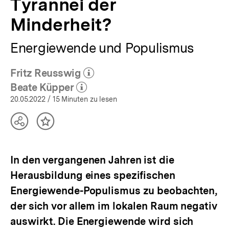
Tyrannei der
Minderheit?
Energiewende und Populismus
Fritz Reusswig
(Mehr zum Autor)
öffnen
Beate Küpper
(Mehr zum Autor)
öffnen
20.05.2022
/ 15 Minuten zu lesen
Teilen
Inhalt
Optionen
merken
anzeigen
In den vergangenen Jahren ist die
Herausbildung eines spezifischen
Energiewende-Populismus zu beobachten,
der sich vor allem im lokalen Raum negativ
auswirkt. Die Energiewende wird sich