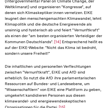
(Intergovernmental Panel on Climate Change, der
Weltklimarat) und organisieren "Kongresse", auf
denen sich Klimaskeptiker:innen vernetzen. EIKE
leugnet den menschengemachten Klimawandel, lehnt
Klimapolitik und die deutsche Energiewende als
unsinnig und hysterisch ab und feiert "Vernunftkraft"
als einen der "am besten organisierten Verteidiger der
Kommunen Deutschlands".
Zur
[14]
Entsprechend heißt es
auf der EIKE-Website: "Nicht das Klima ist bedroht,
Auflösung
sondern unsere Freiheit!"
der
Fußnote
Die inhaltlichen und personellen Verflechtungen
zwischen "Vernunftkraft", EIKE und AfD sind
erheblich. So nutzt die AfD ihre parlamentarischen
Ressourcen auf Bundes- und Landesebene, um
"Wissenschaftlern" von EIKE eine Plattform zu geben,
umgekehrt kandidieren Personen aus diesen
klimawandel- und energiewendeskeptischen
Organisationen für die Partei.
Zur
[15]