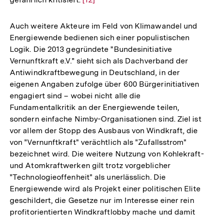
Fußnote
Auflösung
der
Auch weitere Akteure im Feld von Klimawandel und
Fußnote
Energiewende bedienen sich einer populistischen
Logik. Die 2013 gegründete "Bundesinitiative
Vernunftkraft e.V." sieht sich als Dachverband der
Antiwindkraftbewegung in Deutschland, in der
eigenen Angaben zufolge über 600 Bürgerinitiativen
engagiert sind – wobei nicht alle die
Fundamentalkritik an der Energiewende teilen,
sondern einfache Nimby-Organisationen sind. Ziel ist
vor allem der Stopp des Ausbaus von Windkraft, die
von "Vernunftkraft" verächtlich als "Zufallsstrom"
bezeichnet wird. Die weitere Nutzung von Kohlekraft-
und Atomkraftwerken gilt trotz vorgeblicher
"Technologieoffenheit" als unerlässlich. Die
Energiewende wird als Projekt einer politischen Elite
geschildert, die Gesetze nur im Interesse einer rein
profitorientierten Windkraftlobby mache und damit