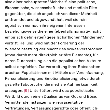
also einer behaupteten "Mehrheit" eine politische,
Auflösung
Fußnote
ökonomische, wissenschaftliche und mediale Elite
der
gegenüber, die sich angeblich von dieser Mehrheit
Fußnote
entfremdet und abgewandt hat, weil sie rein
egoistisch nur noch ihre eigenen Interessen
beziehungsweise die einer (ebenfalls normativ, nicht
empirisch definierten) gesellschaftlichen "Minderheit"
vertritt. Heilung wird mit der Forderung der
Wiedereinsetzung der Macht des Volkes versprochen
(etwa durch mehr direktplebiszitäre Elemente), für
deren Durchsetzung sich die populistischen Akteure
selbst empfehlen. Zur Verbreitung ihrer Botschaften
arbeiten Populist:innen mit Mitteln der Vereinfachung,
Personalisierung und Emotionalisierung, etwa durch
gezielte Tabubrüche, die mediale Aufmerksamkeit
erzeugen.
Zur
[9]
Unterfüttert wird das populistische
Weltbild durch einen Dualismus von Gut und Böse.
Auflösung
Vermittelnde Instanzen wie repräsentative
der
Vertretungen, Verfassungsgerichte oder öffentlich-
Fußnote