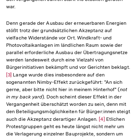
war.
Denn gerade der Ausbau der erneuerbaren Energien
stößt trotz der grundsätzlichen Akzeptanz auf
vielfache Widerstände vor Ort. Windkraft- und
Photovoltaikanlagen im ländlichen Raum sowie der
parallel erforderliche Ausbau der Übertragungsnetze
werden landesweit durch eine Vielzahl von
Bürgerinitiativen bekämpft und vor Gerichten beklagt.
Zur
[3]
Lange wurde dies insbesondere auf den
sogenannten Nimby-Effekt zurückgeführt: "An sich
Auflösung
gerne, aber bitte nicht hier in meinem Hinterhof" (
not
der
in my back yard
). Doch scheint dieser Effekt in der
Fußnote
Vergangenheit überschätzt worden zu sein, denn mit
den Beteiligungsmöglichkeiten für Bürger:innen steigt
auch die Akzeptanz derartiger Anlagen.
Zur
[4]
Etlichen
Protestgruppen geht es heute längst nicht mehr um
Auflösung
die Verlagerung einzelner Bauprojekte, sondern um
der