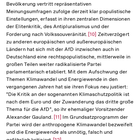
Bevölkerung vertritt repräsentativen
Meinungsumfragen zufolge derzeit klar populistische
Einstellungen, erfasst in ihren zentralen Dimensionen
der Elitenkritik, des Antipluralismus und der
Forderung nach Volkssouveränität.
Zur
[10]
Zeitverzögert
zu anderen europäischen und außereuropäischen
Auflösung
Ländern hat sich mit der AfD inzwischen auch in
der
Deutschland eine rechtspopulistische, mittlerweile in
Fußnote
großen Teilen weiter radikalisierte Partei
parlamentarisch etabliert. Mit dem Aufschwung der
Themen Klimawandel und Energiewende in den
vergangenen Jahren hat sie ihren Fokus neu justiert:
"Die Kritik an der sogenannten Klimaschutzpolitik ist
nach dem Euro und der Zuwanderung das dritte große
Thema für die AfD", so ihr ehemaliger Vorsitzender
Alexander Gauland.
Zur
[11]
Im Grundsatzprogramm der
Partei wird der anthropogene Klimawandel bezweifelt
Auflösung
und die Energiewende als unnötig, falsch und
der
gefährlich kritisiert.
Zur
[12]