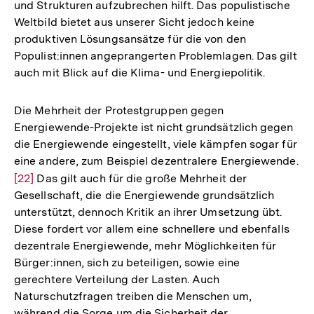
und Strukturen aufzubrechen hilft. Das populistische
Weltbild bietet aus unserer Sicht jedoch keine
produktiven Lösungsansätze für die von den
Populist:innen angeprangerten Problemlagen. Das gilt
auch mit Blick auf die Klima- und Energiepolitik.
Die Mehrheit der Protestgruppen gegen
Energiewende-Projekte ist nicht grundsätzlich gegen
die Energiewende eingestellt, viele kämpfen sogar für
eine andere, zum Beispiel dezentralere Energiewende.
Zur
[22]
Das gilt auch für die große Mehrheit der
Gesellschaft, die die Energiewende grundsätzlich
Auflösung
unterstützt, dennoch Kritik an ihrer Umsetzung übt.
der
Diese fordert vor allem eine schnellere und ebenfalls
Fußnote
dezentrale Energiewende, mehr Möglichkeiten für
Bürger:innen, sich zu beteiligen, sowie eine
gerechtere Verteilung der Lasten. Auch
Naturschutzfragen treiben die Menschen um,
während die Sorge um die Sicherheit der