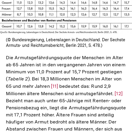
In
Lightbox
öffnen
(© Bundesregierung, Lebenslagen in Deutschland. Der Sechste
Armuts- und Reichtumsbericht, Berlin 2021, S. 478.)
Die Armutsgefährdungsquote der Menschen im Alter
ab 65 Jahren ist in den vergangenen Jahren von einem
Minimum von 11,0 Prozent auf 15,7 Prozent gestiegen
(
Tabelle 2
). Bei 18,3 Millionen Menschen im Alter von
65 und mehr Jahren
Zur
[11]
bedeutet das: Rund 2,9
Millionen ältere Menschen sind armutsgefährdet.
Auflösung
Zur
[12]
Bezieht man auch unter 65-Jährige mit Renten- oder
der
Auflös
Pensionsbezug ein, liegt die Armutsgefährdungsquote
Fußnote
der
mit 17,1 Prozent höher. Ältere Frauen sind anteilig
Fußnot
häufiger von Armut bedroht als ältere Männer. Der
Abstand zwischen Frauen und Männern, der sich aus