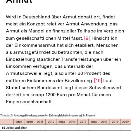
Wird in Deutschland über Armut debattiert, findet
meist ein Konzept relativer Armut Anwendung, das
Armut als Mangel an finanzieller Teilhabe im Vergleich
zum gesellschaftlichen Mittel fasst.
Zur
[9]
Hinsichtlich
der Einkommensarmut hat sich etabliert, Menschen
Auflösung
als armutsgefährdet zu betrachten, die nach
der
Einbeziehung staatlicher Transferleistungen über ein
Fußnote
Einkommen verfügen, das unterhalb der
Armutsschwelle liegt, also unter 60 Prozent des
mittleren Einkommens der Bevölkerung.
Zur
[10]
Laut
Statistischem Bundesamt liegt dieser Schwellenwert
Auflösung
derzeit bei knapp 1200 Euro pro Monat für einen
der
Einpersonenhaushalt.
Fußnote