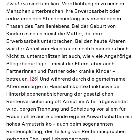
der
Zweitens
sind familiäre Verpflichtungen zu nennen.
Fußnote
Menschen unterbrechen ihre Erwerbsarbeit oder
reduzieren den Stundenumfang in verschiedenen
Phasen des Familienlebens. Bei der Geburt von
Kindern sind es meist die Mütter, die ihre
Erwerbsarbeit unterbrechen. Bei den heute Älteren
war der Anteil von Hausfrauen noch besonders hoch.
Nicht zu unterschätzen ist auch, wie viele Angehörige
Pflegebedürftige – meist die Eltern, aber auch
Partnerinnen und Partner oder kranke Kinder –
betreuen.
Zur
[25]
Und während durch die gemeinsame
Altersvorsorge im Haushaltskontext inklusive der
Auflösung
Hinterbliebenenabsicherung der gesetzlichen
der
Rentenversicherung oft Armut im Alter abgewendet
Fußnote
wird, bergen Trennung und Scheidung vor allem für
Frauen ohne ausreichende eigene Anwartschaften ein
hohes Armutsrisiko – auch beim sogenannten
Rentensplitting, der Teilung von Rentenansprüchen
zwischen Ehe- und Lebenspartnern.