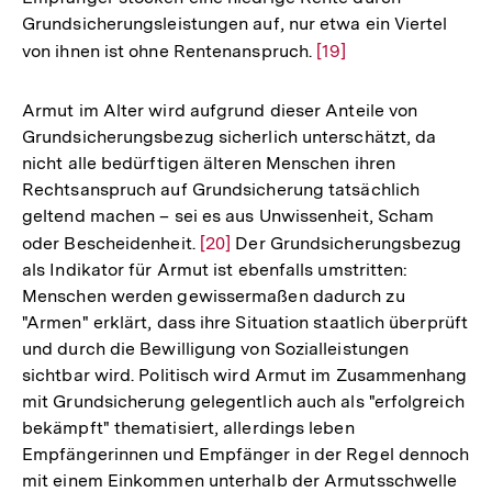
Grundsicherungsleistungen auf, nur etwa ein Viertel
Fußnot
von ihnen ist ohne Rentenanspruch.
Zur
[19]
Auflösung
der
Armut im Alter wird aufgrund dieser Anteile von
Fußnote
Grundsicherungsbezug sicherlich unterschätzt, da
nicht alle bedürftigen älteren Menschen ihren
Rechtsanspruch auf Grundsicherung tatsächlich
geltend machen – sei es aus Unwissenheit, Scham
oder Bescheidenheit.
Zur
[20]
Der Grundsicherungsbezug
als Indikator für Armut ist ebenfalls umstritten:
Auflösung
Menschen werden gewissermaßen dadurch zu
der
"Armen" erklärt, dass ihre Situation staatlich überprüft
Fußnote
und durch die Bewilligung von Sozialleistungen
sichtbar wird. Politisch wird Armut im Zusammenhang
mit Grundsicherung gelegentlich auch als "erfolgreich
bekämpft" thematisiert, allerdings leben
Empfängerinnen und Empfänger in der Regel dennoch
mit einem Einkommen unterhalb der Armutsschwelle