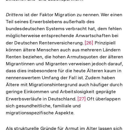
Drittens
ist der Faktor Migration zu nennen. Wer einen
Teil seines Erwerbslebens außerhalb des
bundesdeutschen Systems verbracht hat, dem fehlen
möglicherweise entsprechende Anwartschaften bei
der Deutschen Rentenversicherung.
Zur
[26]
Prinzipiell
können ältere Menschen auch aus mehreren Ländern
Auflösung
Renten beziehen, die hohen Armutsquoten der älteren
der
Migrantinnen und Migranten verweisen jedoch darauf,
Fußnote
dass dies insbesondere für die heute Älteren kaum in
nennenswertem Umfang der Fall ist. Zudem haben
Ältere mit Migrationshintergrund auch häufiger durch
geringe Einkommen und Arbeitslosigkeit geprägte
Erwerbsverläufe in Deutschland.
Zur
[27]
Oft überlappen
sich gesundheitliche, familiale und
Auflösung
migrationsspezifische Aspekte.
der
Fußnote
Als strukturelle Gründe für Armut im Alter lassen sich