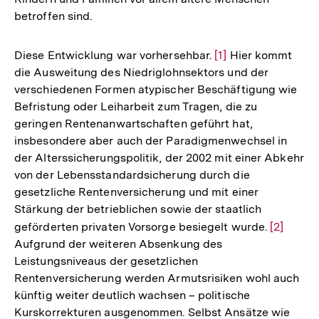
betroffen sind.
Diese Entwicklung war vorhersehbar.
Zur
[1]
Hier kommt
die Ausweitung des Niedriglohnsektors und der
Auflösung
verschiedenen Formen atypischer Beschäftigung wie
der
Befristung oder Leiharbeit zum Tragen, die zu
Fußnote
geringen Rentenanwartschaften geführt hat,
insbesondere aber auch der Paradigmenwechsel in
der Alterssicherungspolitik, der 2002 mit einer Abkehr
von der Lebensstandardsicherung durch die
gesetzliche Rentenversicherung und mit einer
Stärkung der betrieblichen sowie der staatlich
geförderten privaten Vorsorge besiegelt wurde.
Zur
[2]
Aufgrund der weiteren Absenkung des
Auflösun
Leistungsniveaus der gesetzlichen
der
Rentenversicherung werden Armutsrisiken wohl auch
Fußnote
künftig weiter deutlich wachsen – politische
Kurskorrekturen ausgenommen. Selbst Ansätze wie