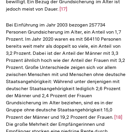
bewilligt. Ein Bezug der Grundsicherung im Alter ist
Fußnote
jedoch meist von Dauer.
Zur
[17]
Auflösung
der
Bei Einführung im Jahr 2003 bezogen 257734
Fußnote
Personen Grundsicherung im Alter, ein Anteil von 1,7
Prozent. Im Jahr 2020 waren es mit 564110 Personen
bereits weit mehr als doppelt so viele, ein Anteil von
3,2 Prozent. Dabei ist der Anteil der Männer mit 3,3
Prozent ähnlich hoch wie der Anteil der Frauen mit 3,2
Prozent. Große Unterschiede zeigen sich vor allem
zwischen Menschen mit und Menschen ohne deutsche
Staatsangehörigkeit: Während unter denjenigen mit
deutscher Staatsangehörigkeit lediglich 2,6 Prozent
der Männer und 2,4 Prozent der Frauen
Grundsicherung im Alter beziehen, sind es in der
Gruppe ohne deutsche Staatsangehörigkeit 15,0
Prozent der Männer und 19,2 Prozent der Frauen.
Zur
[18]
Die große Mehrheit der Empfängerinnen und
Auflös
Empfänger stocken eine niedrige Rente durch
der