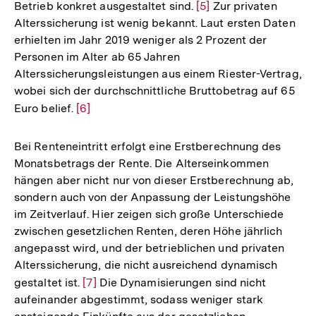
Betrieb konkret ausgestaltet sind.
Zur
[5]
Zur privaten
Alterssicherung ist wenig bekannt. Laut ersten Daten
Auflösung
erhielten im Jahr 2019 weniger als 2 Prozent der
der
Personen im Alter ab 65 Jahren
Fußnote
Alterssicherungsleistungen aus einem Riester-Vertrag,
wobei sich der durchschnittliche Bruttobetrag auf 65
Euro belief.
Zur
[6]
Auflösung
der
Bei Renteneintritt erfolgt eine Erstberechnung des
Fußnote
Monatsbetrags der Rente. Die Alterseinkommen
hängen aber nicht nur von dieser Erstberechnung ab,
sondern auch von der Anpassung der Leistungshöhe
im Zeitverlauf. Hier zeigen sich große Unterschiede
zwischen gesetzlichen Renten, deren Höhe jährlich
angepasst wird, und der betrieblichen und privaten
Alterssicherung, die nicht ausreichend dynamisch
gestaltet ist.
Zur
[7]
Die Dynamisierungen sind nicht
aufeinander abgestimmt, sodass weniger stark
Auflösung