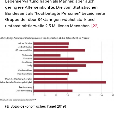
Lebenserwartung haben als Männer, aber auch
geringere Alterseinkünfte. Die vom Statistischen
Bundesamt als "hochbetagte Personen" bezeichnete
Gruppe der über 84-Jährigen wächst stark und
umfasst mittlerweile 2,5 Millionen Menschen.
Zur
[22]
Auflösung
der
Fußnote
In
Lightbox
öffnen
(© Sozio-oekonomisches Panel 2019)