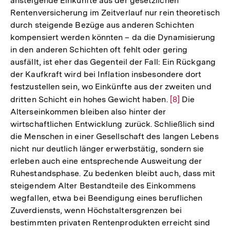
ansteigende Einkünfte aus der gesetzlichen
der
Rentenversicherung im Zeitverlauf nur rein theoretisch
Fußnote
durch steigende Bezüge aus anderen Schichten
kompensiert werden könnten – da die Dynamisierung
in den anderen Schichten oft fehlt oder gering
ausfällt, ist eher das Gegenteil der Fall: Ein Rückgang
der Kaufkraft wird bei Inflation insbesondere dort
festzustellen sein, wo Einkünfte aus der zweiten und
dritten Schicht ein hohes Gewicht haben.
Zur
[8]
Die
Alterseinkommen bleiben also hinter der
Auflösung
wirtschaftlichen Entwicklung zurück. Schließlich sind
der
die Menschen in einer Gesellschaft des langen Lebens
Fußnote
nicht nur deutlich länger erwerbstätig, sondern sie
erleben auch eine entsprechende Ausweitung der
Ruhestandsphase. Zu bedenken bleibt auch, dass mit
steigendem Alter Bestandteile des Einkommens
wegfallen, etwa bei Beendigung eines beruflichen
Zuverdiensts, wenn Höchstaltersgrenzen bei
bestimmten privaten Rentenprodukten erreicht sind