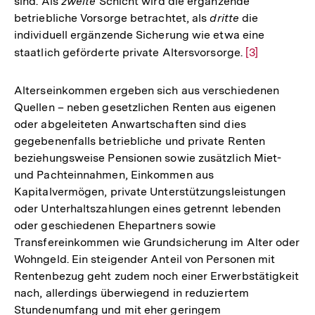
sind. Als
zweite
Schicht wird die ergänzende
betriebliche Vorsorge betrachtet, als
dritte
die
individuell ergänzende Sicherung wie etwa eine
staatlich geförderte private Altersvorsorge.
Zur
[3]
Auflösung
der
Alterseinkommen ergeben sich aus verschiedenen
Fußnote
Quellen – neben gesetzlichen Renten aus eigenen
oder abgeleiteten Anwartschaften sind dies
gegebenenfalls betriebliche und private Renten
beziehungsweise Pensionen sowie zusätzlich Miet-
und Pachteinnahmen, Einkommen aus
Kapitalvermögen, private Unterstützungsleistungen
oder Unterhaltszahlungen eines getrennt lebenden
oder geschiedenen Ehepartners sowie
Transfereinkommen wie Grundsicherung im Alter oder
Wohngeld. Ein steigender Anteil von Personen mit
Rentenbezug geht zudem noch einer Erwerbstätigkeit
nach, allerdings überwiegend in reduziertem
Stundenumfang und mit eher geringem