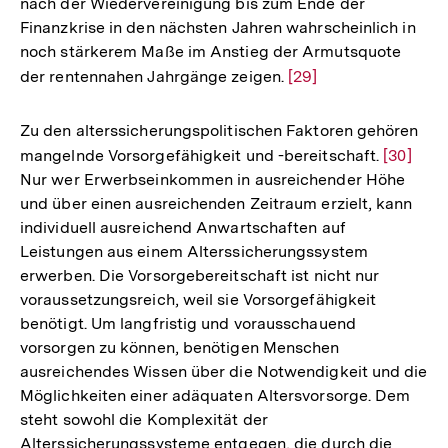
nach der Wiedervereinigung bis zum Ende der
der
Finanzkrise in den nächsten Jahren wahrscheinlich in
Fußnote
noch stärkerem Maße im Anstieg der Armutsquote
der rentennahen Jahrgänge zeigen.
Zur
[29]
Auflösung
der
Zu den alterssicherungspolitischen Faktoren gehören
Fußnote
mangelnde Vorsorgefähigkeit und -bereitschaft.
Zur
[30]
Nur wer Erwerbseinkommen in ausreichender Höhe
Auflösu
und über einen ausreichenden Zeitraum erzielt, kann
der
individuell ausreichend Anwartschaften auf
Fußnote
Leistungen aus einem Alterssicherungssystem
erwerben. Die Vorsorgebereitschaft ist nicht nur
voraussetzungsreich, weil sie Vorsorgefähigkeit
benötigt. Um langfristig und vorausschauend
vorsorgen zu können, benötigen Menschen
ausreichendes Wissen über die Notwendigkeit und die
Möglichkeiten einer adäquaten Altersvorsorge. Dem
steht sowohl die Komplexität der
Alterssicherungssysteme entgegen, die durch die