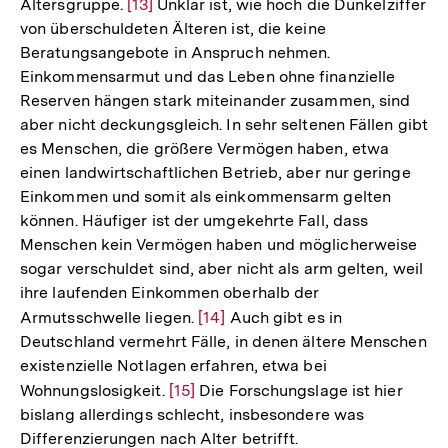
Altersgruppe.
Zur
[13]
Unklar ist, wie hoch die Dunkelziffer
von überschuldeten Älteren ist, die keine
Auflösung
Beratungsangebote in Anspruch nehmen.
der
Einkommensarmut und das Leben ohne finanzielle
Fußnote
Reserven hängen stark miteinander zusammen, sind
aber nicht deckungsgleich. In sehr seltenen Fällen gibt
es Menschen, die größere Vermögen haben, etwa
einen landwirtschaftlichen Betrieb, aber nur geringe
Einkommen und somit als einkommensarm gelten
können. Häufiger ist der umgekehrte Fall, dass
Menschen kein Vermögen haben und möglicherweise
sogar verschuldet sind, aber nicht als arm gelten, weil
ihre laufenden Einkommen oberhalb der
Armutsschwelle liegen.
Zur
[14]
Auch gibt es in
Deutschland vermehrt Fälle, in denen ältere Menschen
Auflösung
existenzielle Notlagen erfahren, etwa bei
der
Wohnungslosigkeit.
Zur
[15]
Die Forschungslage ist hier
Fußnote
bislang allerdings schlecht, insbesondere was
Auflösung
Differenzierungen nach Alter betrifft.
der