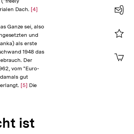
("freely
rialen Dach.
Zur
[4]
Auflösung
Konta
der
as Ganze sei, also
0
Fußnote
mengesetzten und
anka) als erste
Merklist
ansehen
rschwand 1948 das
0
Artik
im
Gebrauch. Der
Shop-
962, vom "Euro-
Warenko
 damals gut
ansehen
verlangt.
Zur
[5]
Die
Auflösung
der
Fußnote
t ist