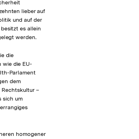
cherheit
zehnten lieber auf
itik und auf der
besitzt es allein
gelegt werden.
e die
 wie die EU-
lth-Parlament
agen dem
 Rechtskultur –
s sich um
herrangiges
nneren homogener