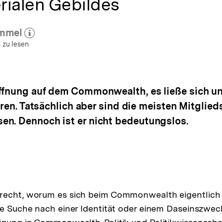
rialen Gebildes
ammel
hr zum Autor)
öffnen
 zu lesen
offnung auf dem Commonwealth, es ließe sich u
eren. Tatsächlich aber sind die meisten Mitglied
en. Dennoch ist er nicht bedeutungslos.
recht, worum es sich beim Commonwealth eigentlich h
ie Suche nach einer Identität oder einem Daseinszwec