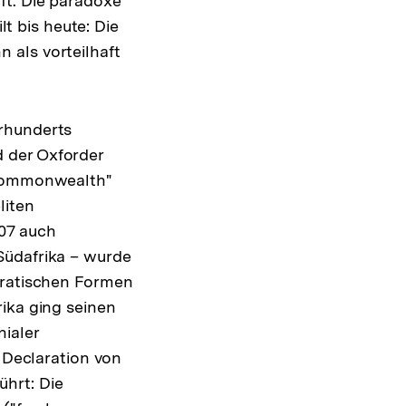
ft. Die paradoxe
lt bis heute: Die
 als vorteilhaft
rhunderts
 der Oxforder
 "Commonwealth"
liten
907 auch
Südafrika – wurde
kratischen Formen
ika ging seinen
ialer
r Declaration von
hrt: Die