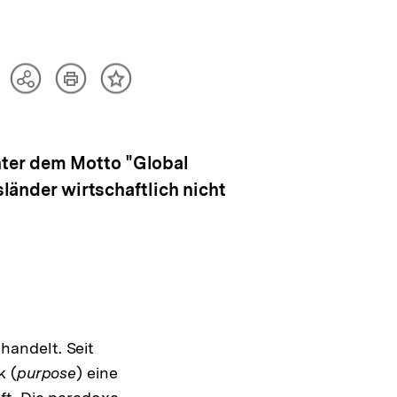
Artikel
Teilen
Inhalt
drucken
Optionen
merken
anzeigen
nter dem Motto "Global
sländer wirtschaftlich nicht
andelt. Seit
k (
purpose
) eine