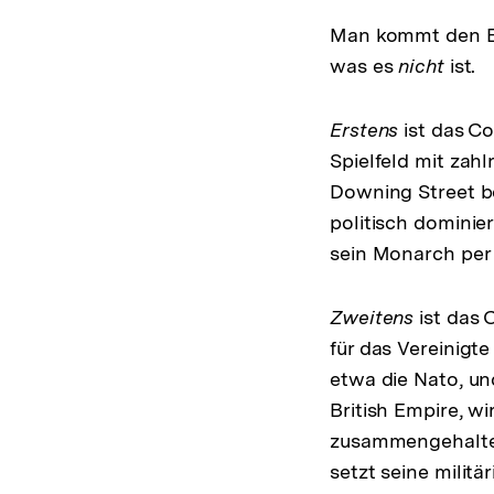
Man kommt den Ei
was es
nicht
ist.
Erstens
ist das Co
Spielfeld mit zah
Downing Street b
politisch dominier
sein Monarch per
Zweitens
ist das 
für das Vereinigte
etwa die Nato, und
British Empire, wi
zusammengehalten
setzt seine mili