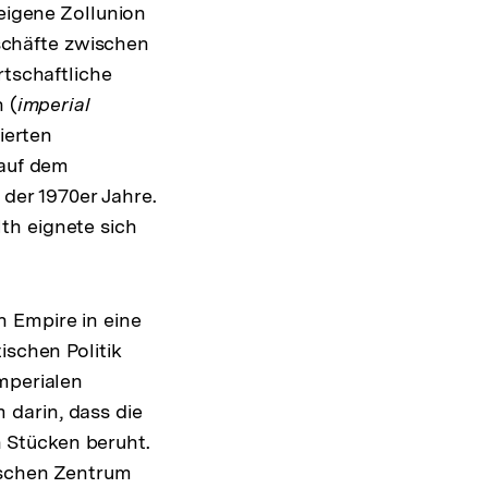
eigene Zollunion
chäfte zwischen
rtschaftliche
 (
imperial
ierten
 auf dem
der 1970er Jahre.
th eignete sich
lösung
 Empire in eine
ßnote
ischen Politik
mperialen
darin, dass die
en Stücken beruht.
ischen Zentrum