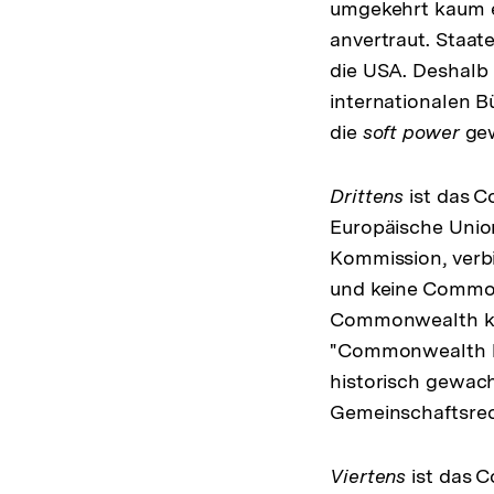
umgekehrt kaum ei
anvertraut. Staat
die USA. Deshalb 
internationalen B
die
soft power
gew
Drittens
ist das C
Europäische Union
Kommission, verb
und keine Common
Commonwealth kei
"Commonwealth la
historisch gewach
Gemeinschaftsrec
Viertens
ist das 