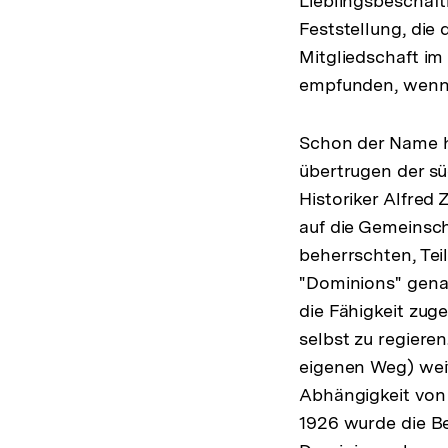
Lieblingsbeschäft
Feststellung, die 
Mitgliedschaft im
empfunden, wenn
Schon der Name h
übertrugen der s
Historiker Alfre
auf die Gemeinsch
beherrschten, Tei
"Dominions" genan
die Fähigkeit zug
selbst zu regiere
eigenen Weg) wei
Abhängigkeit von 
1926 wurde die B