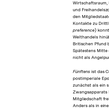
Wirtschaftsraum, 
und Freihandelsz
den Mitgliedstaat
Kontakte zu Dritt
preference
) konnt
Welthandels hinüb
Britischen Pfund
Spätestens Mitte 
nicht als Angelpun
Fünftens
ist das 
postimperiale Epo
zunächst als ein 
Zwangsapparats b
Mitgliedschaft fre
Anders als in ein