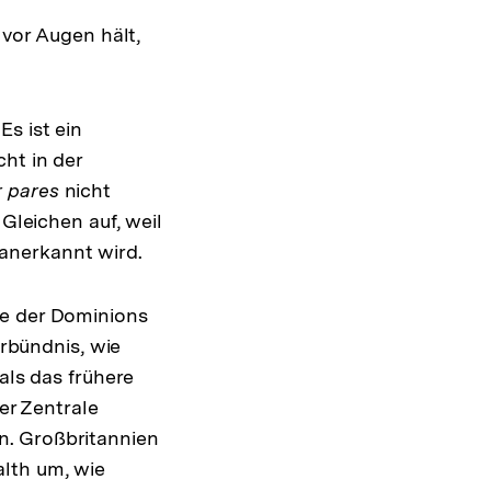
or Augen hält,
s ist ein
ht in der
r pares
nicht
 Gleichen auf, weil
anerkannt wird.
fe der Dominions
ärbündnis, wie
als das frühere
er Zentrale
n. Großbritannien
lth um, wie