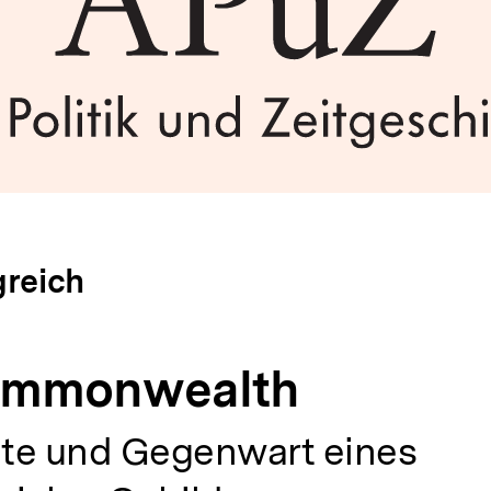
greich
ommonwealth
te und Gegenwart eines