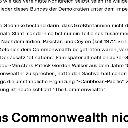
ie das Vereinigte Königreich selbst seien freiwillige 
lieder dieses Bundes der Demokratien unter dem impe
 Gedanke bestand darin, dass Großbritannien nicht d
eriale Staat, sondern selbst nur ein Teil eines zusam
Nachdem Indien, Pakistan und Ceylon (seit 1972: Sri L
-Kolonien dem Commonwealth beigetreten waren, ve
. Der Zusatz "of nations" kam später allmählich außer 
bour-Ministers Patrick Gordon Walker aus dem Jahre 1
nwealth" zu sprechen, hätte den Sachverhalt schon
ings die umständliche Ergänzung "-Caribbean-Pacific" 
hnung ist heute schlicht "The Commonwealth".
s Commonwealth nich