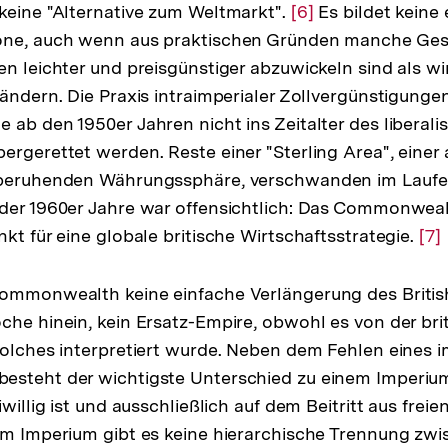
keine "Alternative zum Weltmarkt".
Zur
[6]
Es bildet keine 
one, auch wenn aus praktischen Gründen manche Ges
Auflösung
en leichter und preisgünstiger abzuwickeln sind als wi
der
ländern. Die Praxis intraimperialer Zollvergünstigungen
Fußnote
e ab den 1950er Jahren nicht ins Zeitalter des liberalis
ergerettet werden. Reste einer "Sterling Area", einer
 beruhenden Währungssphäre, verschwanden im Laufe 
der 1960er Jahre war offensichtlich: Das Commonweal
kt für eine globale britische Wirtschaftsstrategie.
Zur
[7]
Auf
der
Commonwealth keine einfache Verlängerung des British
Fu
che hinein, kein Ersatz-Empire, obwohl es von der brit
solches interpretiert wurde. Neben dem Fehlen eines i
esteht der wichtigste Unterschied zu einem Imperium 
iwillig ist und ausschließlich auf dem Beitritt aus frei
em Imperium gibt es keine hierarchische Trennung zw