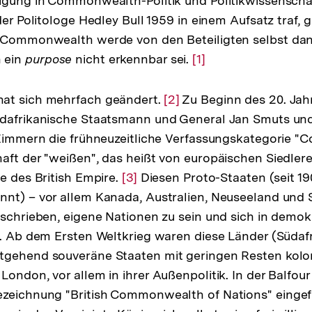
igung in Commonwealth-Politik und Politikwissenscha
der Politologe Hedley Bull 1959 in einem Aufsatz traf, gi
 Commonwealth werde von den Beteiligten selbst dann
 ein
purpose
nicht erkennbar sei.
Zur
[1]
Auflösung
der
at sich mehrfach geändert.
Zur
[2]
Zu Beginn des 20. Jah
Fußnote
üdafrikanische Staatsmann und General Jan Smuts und
Auflösung
d Zimmern die frühneuzeitliche Verfassungskategorie
der
aft der "weißen", das heißt von europäischen Siedlere
Fußnote
le des British Empire.
Zur
[3]
Diesen Proto-Staaten (seit 1
nt) – vor allem Kanada, Australien, Neuseeland und 
Auflösung
eschrieben, eigene Nationen zu sein und sich in demo
der
n. Ab dem Ersten Weltkrieg waren diese Länder (Südafr
Fußnote
tgehend souveräne Staaten mit geringen Resten kolon
London, vor allem in ihrer Außenpolitik. In der Balfou
ezeichnung "British Commonwealth of Nations" eingefü