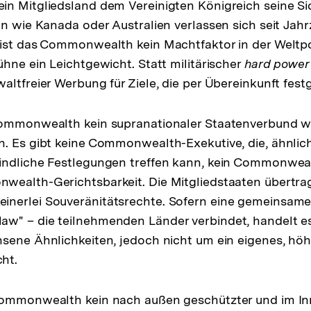
n Mitgliedsland dem Vereinigten Königreich seine Si
en wie Kanada oder Australien verlassen sich seit Jahr
ist das Commonwealth kein Machtfaktor in der Weltpol
ühne ein Leichtgewicht. Statt militärischer
hard power
altfreier Werbung für Ziele, die per Übereinkunft fest
ommonwealth kein supranationaler Staatenverbund wi
. Es gibt keine Commonwealth-Exekutive, die, ähnlich
indliche Festlegungen treffen kann, kein Commonwea
wealth-Gerichtsbarkeit. Die Mitgliedstaaten übertr
nerlei Souveränitätsrechte. Sofern eine gemeinsame
w" – die teilnehmenden Länder verbindet, handelt e
sene Ähnlichkeiten, jedoch nicht um ein eigenes, hö
ht.
Commonwealth kein nach außen geschützter und im I