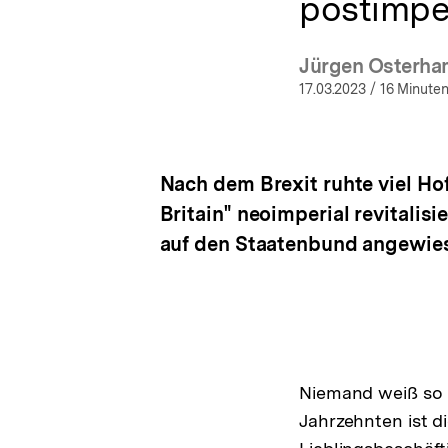
postimpe
Jürgen Osterh
(Me
17.03.2023
/ 16 Minuten
Nach dem Brexit ruhte viel H
Britain" neoimperial revitalisi
auf den Staatenbund angewies
Niemand weiß so 
Jahrzehnten ist d