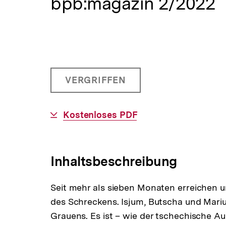
bpb:magazin 2/2022
a
t
i
o
n
Allgemeine
PRODUKT
VERGRIFFEN
Informationen
NICHT
BESTELLBAR
Download-
Kostenloses PDF
Link:
Inhaltsbeschreibung
Seit mehr als sieben Monaten erreichen u
des Schreckens. Isjum, Butscha und Mari
Grauens. Es ist – wie der tschechische Au