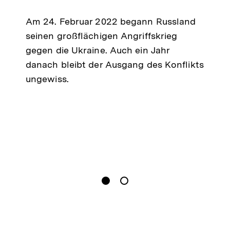
merken
Am 24. Februar 2022 begann Russland
seinen großflächigen Angriffskrieg
gegen die Ukraine. Auch ein Jahr
danach bleibt der Ausgang des Konflikts
ungewiss.
gen
Springe zum Inhalt
1
(
Aktueller Inhalt
)
Springe zum Inhalt
2
n