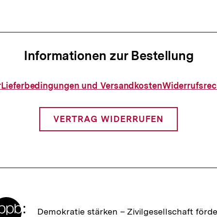
Informationen zur Bestellung
Informationen
r
Lieferbedingungen und Versandkosten
Widerrufsrec
zur
Bestellung
VERTRAG WIDERRUFEN
Zur
Demokratie stärken –
Zivilgesellschaft förd
Startseite