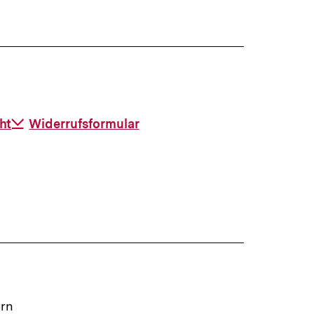
ht
Download-
Widerrufsformular
Link:
ern