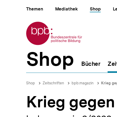
Direkt
Hauptnavigation
zum
Themen
Mediathek
Shop
L
Seiteninhalt
springen
Zur Startseite der bpb
Shop
B
e
Bücher
Zei
r
e
i
Krieg
c
gegen
Brotkrümelnavigation
Pfadnavigat
Shop
Zeitschriften
bpb:magazin
Krieg ge
h
die
s
Ukraine
n
Krieg gegen
|
a
bpb.de
v
i
g