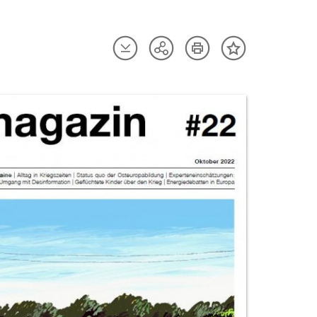
Artikel
Artikel
Teilen
Inhalt
herunterladen
drucken
Optionen
merken
anzeigen
uktvorschau