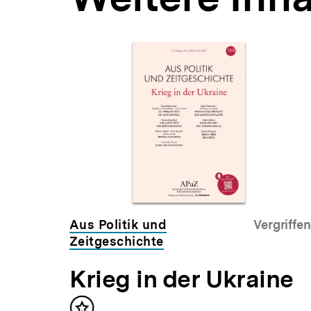
Inhaltskarousell
Inhaltskarussell
für
überspringen
weitere
Inhalte
Aus Politik und
Vergriffen
Zeitgeschichte
Krieg in der Ukraine
Inhalt