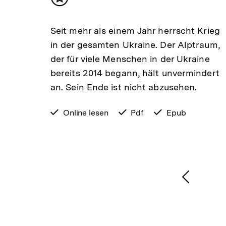
merken
Inhalt
merken
che
Seit mehr als einem Jahr herrscht Krieg
d
in der gesamten Ukraine. Der Alptraum,
en
der für viele Menschen in der Ukraine
 hat
bereits 2014 begann, hält unvermindert
an. Sein Ende ist nicht abzusehen.
verfügbar
Online lesen
verfügbar
Pdf
verfügbar
Epub
zum
als
als
1
/
2
Karussellinhalt
von
Vorheri
Inhalt
anzeige