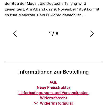
der Bau der Mauer, die Deutsche Teilung wird
zementiert. Am Abend des 9. November 1989 kommt
es zum Mauerfall. Bald 30 Jahre danach ist…
1
/
6
Vorherigen
Nächs
Karussellinhalt
von
Inhalt
Inhalt
anzeigen
anzei
Informationen zur Bestellung
Informationen
AGB
zur
Neue Preisstruktur
Bestellung
Lieferbedingungen und Versandkosten
Widerrufsrecht
Download-
Widerrufsformular