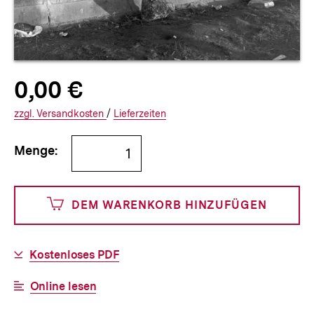
Allgemeine
Produktpreis:
0,00 €
0
zuzüglich
Informationen
€
Versandkosten
Interner
Informationen
zzgl.
zuzüglichen
Versandkosten
/
Interner
Informationen
Lieferzeiten
Link:
zu
Link:
zu
Bestellmenge
und
den
den
Menge:
angeben
0
DEM WARENKORB HINZUFÜGEN
Cents
Download-
Kostenloses PDF
Link:
Interner
Online lesen
Link: