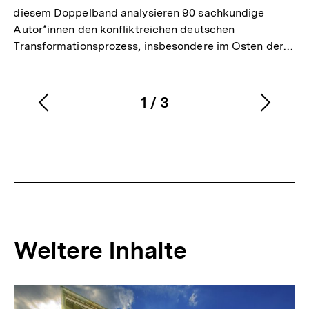
diesem Doppelband analysieren 90 sachkundige
Autor*innen den konfliktreichen deutschen
Transformationsprozess, insbesondere im Osten der…
1
/
3
Vorherigen
Nächs
Karussellinhalt
von
Inhalt
Inhalt
anzeigen
anzei
Weitere Inhalte
Inhaltskarousell
Inhaltskarussell
für
überspringen