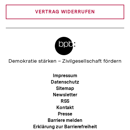
Link:
VERTRAG WIDERRUFEN
Meta-
Links
Zur
Demokratie stärken –
Zivilgesellschaft fördern
Startseite
der
Meta-
Impressum
bpb
Navigation
Datenschutz
Sitemap
Newsletter
RSS
Kontakt
Presse
Barriere melden
Erklärung zur Barrierefreiheit