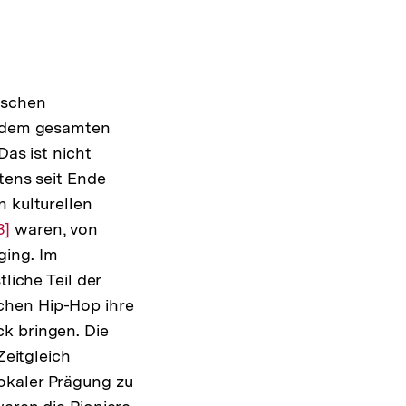
ischen
uf dem gesamten
Das ist nicht
stens seit Ende
n kulturellen
ur
3]
waren, von
ging. Im
uflösung
liche Teil der
er
chen Hip-Hop ihre
ußnote
k bringen. Die
Zeitgleich
okaler Prägung zu