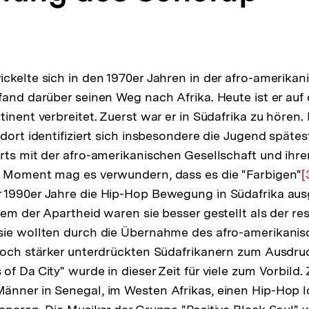
ckelte sich in den 1970er Jahren in der afro-amerikan
fand darüber seinen Weg nach Afrika. Heute ist er a
inent verbreitet. Zuerst war er in Südafrika zu hören. 
 dort identifiziert sich insbesondere die Jugend späte
rts mit der afro-amerikanischen Gesellschaft und ihre
n Moment mag es verwundern, dass es die "Farbigen"
Z
[
 1990er Jahre die Hip-Hop Bewegung in Südafrika aus
A
em der Apartheid waren sie besser gestellt als der rest
d
sie wollten durch die Übernahme des afro-amerikanis
F
noch stärker unterdrückten Südafrikanern zum Ausdruc
f Da City" wurde in dieser Zeit für viele zum Vorbild. 
nner in Senegal, im Westen Afrikas, einen Hip-Hop l