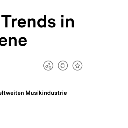
 Trends in
zene
Artikel
Teilen
Inhalt
drucken
Optionen
merken
anzeigen
weltweiten Musikindustrie