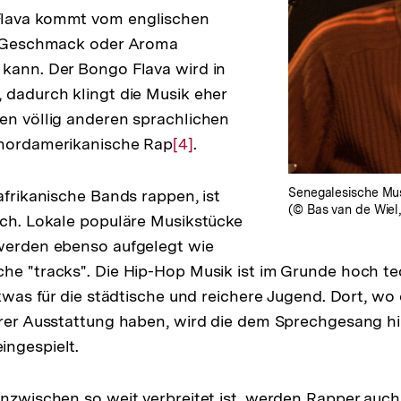
Flava kommt vom englischen
it Geschmack oder Aroma
kann. Der Bongo Flava wird in
 dadurch klingt die Musik eher
en völlig anderen sprachlichen
 nordamerikanische Rap
Zur
[4]
.
Auflösung
der
Senegalesische Musi
afrikanische Bands rappen, ist
(© Bas van de Wiel
Fußnote
ich. Lokale populäre Musikstücke
 werden ebenso aufgelegt wie
he "tracks". Die Hip-Hop Musik ist im Grunde hoch tec
etwas für die städtische und reichere Jugend. Dort, wo 
hrer Ausstattung haben, wird die dem Sprechgesang hi
ingespielt.
inzwischen so weit verbreitet ist, werden Rapper auch