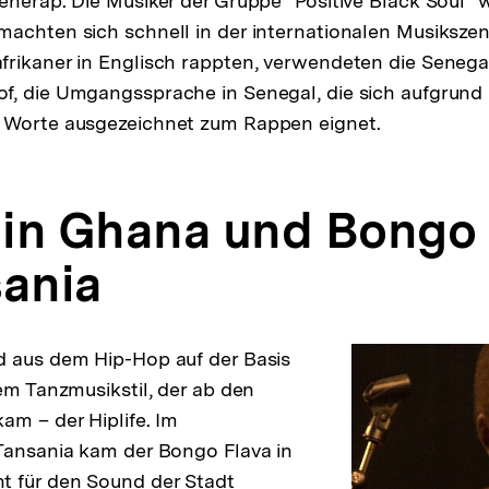
enerap. Die Musiker der Gruppe "Positive Black Soul" 
achten sich schnell in der internationalen Musiksze
frikaner in Englisch rappten, verwendeten die Seneg
, die Umgangssprache in Senegal, die sich aufgrund 
 Worte ausgezeichnet zum Rappen eignet.
e in Ghana und Bongo
sania
d aus dem Hip-Hop auf der Basis
nem Tanzmusikstil, der ab den
am – der Hiplife. Im
Tansania kam der Bongo Flava in
t für den Sound der Stadt