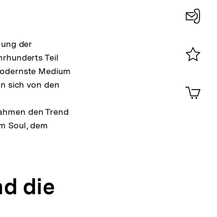
Konta
lung der
0
hrhunderts Teil
Merklist
 modernste Medium
ansehen
0
en sich von den
Artik
im
Shop-
nahmen den Trend
Warenko
em Soul, dem
ansehen
g
nd die