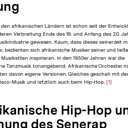
tung
 den afrikanischen Ländern ist schon seit der Entwick
deren Verbreitung Ende des 19. und Anfang des 20. Ja
usikindustrie gewesen. Kaum, dass dieses seinerzeit
, bedienten sich afrikanische Musiker seiner und ließ
Musikstilen inspirieren. In den 1950er Jahren war die
che Tanzmusik tonangebend. Afrikanische Orchester 
lten davon eigene Versionen. Gleiches geschah mit d
isco-Musik und letztlich auch beim Hip-Hop.
Zur
[1]
Auflösun
der
rikanische Hip-Hop u
Fußnote
hung des Senerap