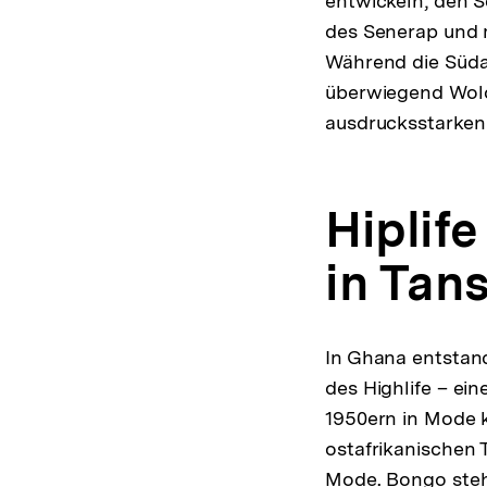
entwickeln, den S
des Senerap und m
Während die Süda
überwiegend Wolof
ausdrucksstarken
Hiplif
in Tan
In Ghana entstan
des Highlife – ei
1950ern in Mode k
ostafrikanischen 
Mode. Bongo steh