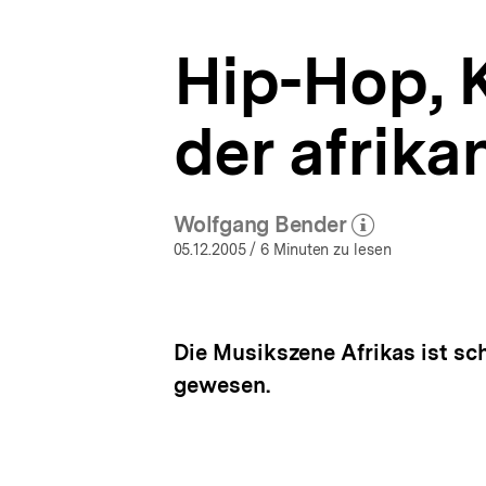
afrikanischen
a
Musikszene
t
|
Hip-Hop, K
i
Afrika
o
|
n
bpb.de
der afrik
Wolfgang Bender
(Mehr zum Autor)
öffnen
05.12.2005
/ 6 Minuten zu lesen
Die Musikszene Afrikas ist sch
gewesen.