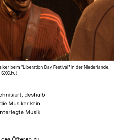
In
Lightbox
öffnen
ker beim "Liberation Day Festival" in der Niederlande.
, SXC.hu)
hnisiert, deshalb
die Musiker kein
nterlegte Musik
 des Öfteren zu