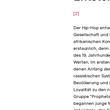
Zur
[2]
Auflösung
der
Der Hip-Hop entwi
Fußnote
Gesellschaft und 
afrikanischen Kont
erstaunlich, denn
des 19. Jahrhunde
Werten. Im erste
denen Anfang der
rassistischen Syst
Bevölkerung und 
Loyalität zu den 
Gruppe "Prophets o
begannen junge Mä