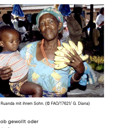
In
Lightbox
öffnen
n Ruanda mit ihrem Sohn. (© FAO/17621/ G. Diana)
 ob gewollt oder