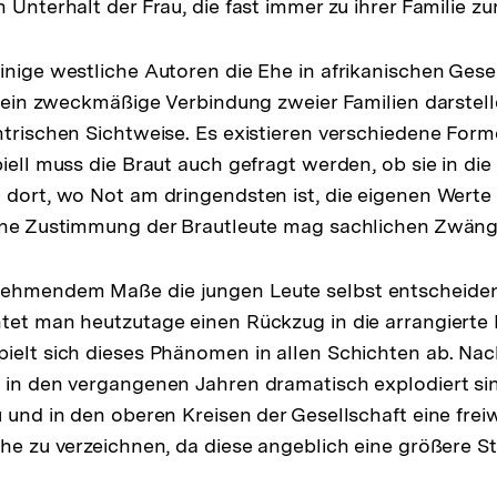
 Unterhalt der Frau, die fast immer zu ihrer Familie zu
inige westliche Autoren die Ehe in afrikanischen Gese
e rein zweckmäßige Verbindung zweier Familien darstel
ntrischen Sichtweise. Es existieren verschiedene For
iell muss die Braut auch gefragt werden, ob sie in die 
 dort, wo Not am dringendsten ist, die eigenen Werte
eine Zustimmung der Brautleute mag sachlichen Zwäng
ehmendem Maße die jungen Leute selbst entscheiden
tet man heutzutage einen Rückzug in die arrangierte 
ielt sich dieses Phänomen in allen Schichten ab. Na
 in den vergangenen Jahren dramatisch explodiert sind
u und in den oberen Kreisen der Gesellschaft eine frei
he zu verzeichnen, da diese angeblich eine größere Stab