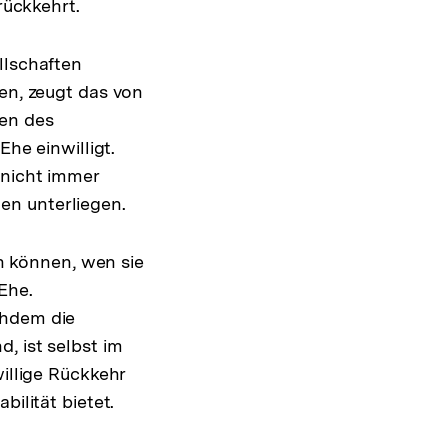
rückkehrt.
llschaften
len, zeugt das von
men des
Ehe einwilligt.
 nicht immer
en unterliegen.
 können, wen sie
Ehe.
chdem die
, ist selbst im
willige Rückkehr
ilität bietet.