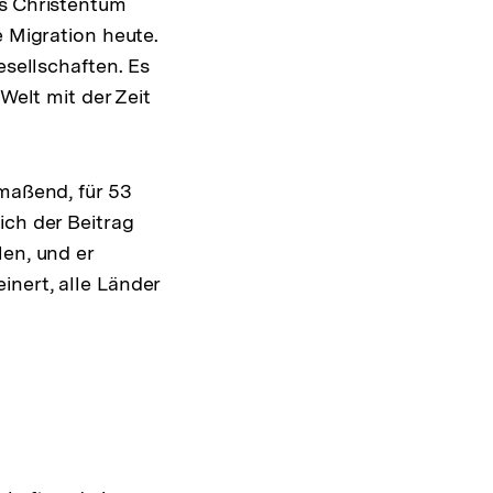
as Christentum
e Migration heute.
esellschaften. Es
Welt mit der Zeit
nmaßend, für 53
ich der Beitrag
len, und er
inert, alle Länder