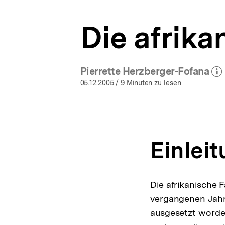
a
t
Die afrika
i
o
n
Pierrette Herzberger-Fofana
(Mehr zum Auto
öff
05.12.2005
/ 9 Minuten zu lesen
Einlei
Die afrikanische Fa
vergangenen Jahr
ausgesetzt worden,