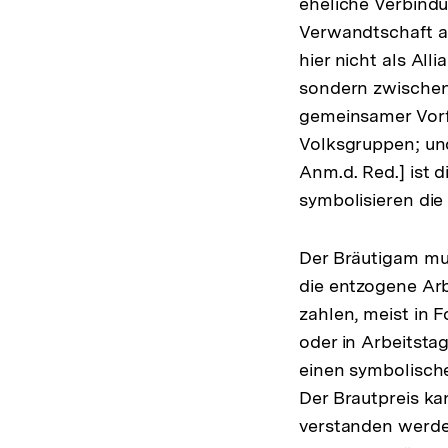
eheliche Verbind
Verwandtschaft au
hier nicht als All
sondern zwische
gemeinsamer Vorf
Volksgruppen; un
Anm.d. Red.] ist d
symbolisieren die
Der Bräutigam mus
die entzogene Arb
zahlen, meist in 
oder in Arbeitstag
einen symbolische
Der Brautpreis ka
verstanden werden