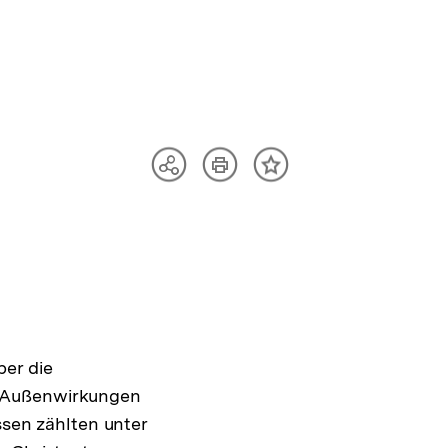
Artikel
Teilen
Inhalt
drucken
Optionen
merken
anzeigen
ber die
d Außenwirkungen
ssen zählten unter