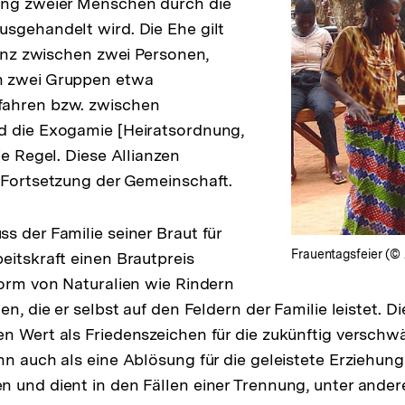
ung zweier Menschen durch die
sgehandelt wird. Die Ehe gilt
ianz zwischen zwei Personen,
n zwei Gruppen etwa
ahren bzw. zwischen
d die Exogamie [Heiratsordnung,
ie Regel. Diese Allianzen
 Fortsetzung der Gemeinschaft.
s der Familie seiner Braut für
Frauentagsfeier (
eitskraft einen Brautpreis
Form von Naturalien wie Rindern
en, die er selbst auf den Feldern der Familie leistet. D
n Wert als Friedenszeichen für die zukünftig verschw
nn auch als eine Ablösung für die geleistete Erziehung
 und dient in den Fällen einer Trennung, unter ande