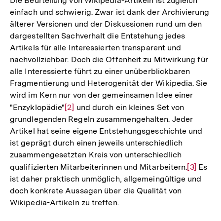
Die Beurteilung von Wikipedia-Artikeln ist zugleich
einfach und schwierig. Zwar ist dank der Archivierung
älterer Versionen und der Diskussionen rund um den
dargestellten Sachverhalt die Entstehung jedes
Artikels für alle Interessierten transparent und
nachvollziehbar. Doch die Offenheit zu Mitwirkung für
alle Interessierte führt zu einer unüberblickbaren
Fragmentierung und Heterogenität der Wikipedia. Sie
wird im Kern nur von der gemeinsamen Idee einer
"Enzyklopädie"
Zur
[2]
und durch ein kleines Set von
grundlegenden Regeln zusammengehalten. Jeder
Auflösung
Artikel hat seine eigene Entstehungsgeschichte und
der
ist geprägt durch einen jeweils unterschiedlich
Fußnote
zusammengesetzten Kreis von unterschiedlich
qualifizierten Mitarbeiterinnen und Mitarbeitern.
Zur
[3]
Es
ist daher praktisch unmöglich, allgemeingültige und
Auflösun
doch konkrete Aussagen über die Qualität von
der
Wikipedia-Artikeln zu treffen.
Fußnote