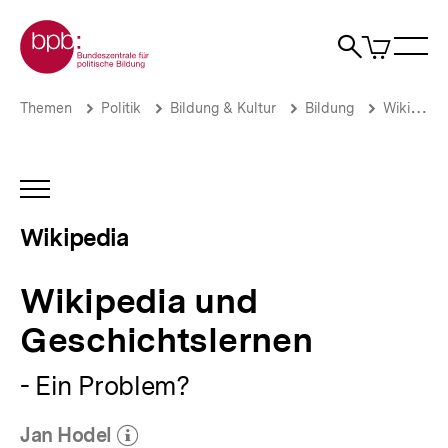
Direkt
Zur Startseite der bpb
zum
0
Artikel
Sho
Seiteninhalt
im
Naviga
Suche
springen
War
öffne
öffnen
öff
Pfadnavigation
Wikipedia
Brotkrümelnavigation
Themen
Politik
Bildung & Kultur
Bildung
Wikipedia
und
Geschichtslernen
|
Wikipedia
INHALTSNAVIGATION
|
ÖFFNEN
bpb.de
Wikipedia
Wikipedia und
Geschichtslernen
- Ein Problem?
Jan Hodel