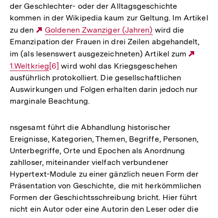
der Geschlechter- oder der Alltagsgeschichte
kommen in der Wikipedia kaum zur Geltung. Im Artikel
zu den
Externer
Goldenen Zwanziger (Jahren)
wird die
Emanzipation der Frauen in drei Zeilen abgehandelt,
Link:
im (als lesenswert ausgezeichneten) Artikel zum
Exter
1.Weltkrieg
Zur
[6]
wird wohl das Kriegsgeschehen
Link:
ausführlich protokolliert. Die gesellschaftlichen
Auflösung
Auswirkungen und Folgen erhalten darin jedoch nur
der
marginale Beachtung.
Fußnote
nsgesamt führt die Abhandlung historischer
Ereignisse, Kategorien, Themen, Begriffe, Personen,
Unterbegriffe, Orte und Epochen als Anordnung
zahlloser, miteinander vielfach verbundener
Hypertext-Module zu einer gänzlich neuen Form der
Präsentation von Geschichte, die mit herkömmlichen
Formen der Geschichtsschreibung bricht. Hier führt
nicht ein Autor oder eine Autorin den Leser oder die