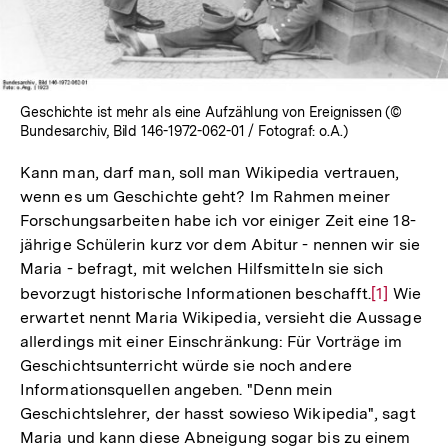
Geschichte ist mehr als eine Aufzählung von Ereignissen (©
Bundesarchiv, Bild 146-1972-062-01 / Fotograf: o.A.)
Kann man, darf man, soll man Wikipedia vertrauen,
wenn es um Geschichte geht? Im Rahmen meiner
Forschungsarbeiten habe ich vor einiger Zeit eine 18-
jährige Schülerin kurz vor dem Abitur - nennen wir sie
Maria - befragt, mit welchen Hilfsmitteln sie sich
bevorzugt historische Informationen beschafft.
Zur
[1]
Wie
erwartet nennt Maria Wikipedia, versieht die Aussage
Auflösung
allerdings mit einer Einschränkung: Für Vorträge im
der
Geschichtsunterricht würde sie noch andere
Fußnote
Informationsquellen angeben. "Denn mein
Geschichtslehrer, der hasst sowieso Wikipedia", sagt
Maria und kann diese Abneigung sogar bis zu einem