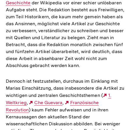
Geschichte
der Wikipedia vor einer schier unlösbaren
Link:
Aufgabe steht. Die Redaktion besteht aus Freiwilligen,
zum Teil Historikern, die kaum mehr gemein haben als
das Ansinnen, möglichst viele Artikel zur Geschichte
zu verbessern, verständlicher zu schreiben und besser
mit Quellen und Literatur zu belegen. Zieht man in
Betracht, dass die Redaktion monatlich zwischen fünf
und fünfzehn Artikel überarbeitet, wird deutlich, dass
diese Arbeit in absehbarer Zeit wohl nicht zum
Abschluss gebracht werden kann.
Dennoch ist festzustellen, durchaus im Einklang mit
Marias Einschätzung, dass insbesondere die Artikel zu
wichtigen und zentralen Geschichtsthemen (
Externer
1.
Weltkrieg
,
Externer
Che Guevara
,
Externer
Französische
Link:
Revolution
) kaum Fehler aufweisen und in ihren
Link:
Link:
Kernaussagen den aktuellen Stand der
wissenschaftlichen Diskussion abbilden. Bei weniger