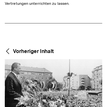
Vertretungen unterrichten zu lassen.
Fussnoten
Weitere
Content-
Vorheriger Inhalt
Navigation
Inhalte