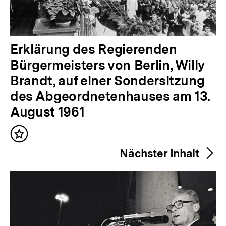
V
Erklärung des Regierenden
o
Bürgermeisters von Berlin, Willy
r
Brandt, auf einer Sondersitzung
h
des Abgeordnetenhauses am 13.
e
August 1961
r
Inhalt
i
merken
Nächster Inhalt
g
e
r
I
n