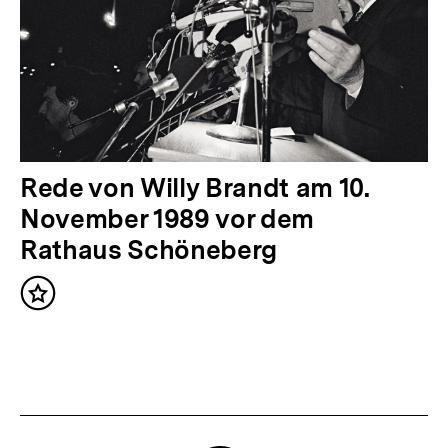
h
a
l
t
:
N
Rede von Willy Brandt am 10.
ä
November 1989 vor dem
c
Rathaus Schöneberg
h
Inhalt
s
merken
t
e
r
I