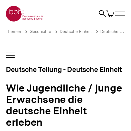
Direkt
Zur Startseite der bpb
zum
0
Artikel
Sho
Seiteninhalt
im
Naviga
Suche
springen
War
öffne
öffnen
öff
Pfadnavigation
Wie
Brotkrümelnavigation
Themen
Geschichte
Deutsche Einheit
Deutsche Teilung - Deutsche Einheit
Jugendliche
/
junge
Erwachsene
INHALTSNAVIGATION
die
ÖFFNEN
deutsche
Deutsche Teilung - Deutsche Einheit
Einheit
erleben
|
Wie Jugendliche / junge
Deutsche
Teilung
Erwachsene die
-
Deutsche
deutsche Einheit
Einheit
|
erleben
bpb.de