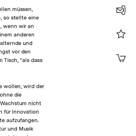
ellen müssen,
 so stellte eine
Konta
, wenn wir an
0
einem anderen
 alternde und
Merklist
ansehen
ngst vor den
0
Artik
im
 Tisch, "als dass
Shop-
Warenko
ansehen
e wollen, wird der
 ohne die
d Wachstum nicht
n für Innovation
te aufzufangen.
ltur und Musik