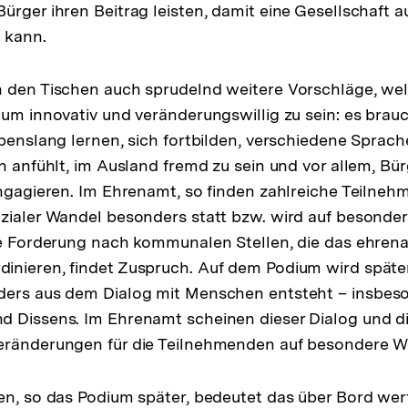
ürger ihren Beitrag leisten, damit eine Gesellschaft a
 kann.
n den Tischen auch sprudelnd weitere Vorschläge, w
 um innovativ und veränderungswillig zu sein: es brau
ebenslang lernen, sich fortbilden, verschiedene Sprac
ch anfühlt, im Ausland fremd zu sein und vor allem, Bü
engagieren. Im Ehrenamt, so finden zahlreiche Teilneh
zialer Wandel besonders statt bzw. wird auf besonder
ie Forderung nach kommunalen Stellen, die das ehren
inieren, findet Zuspruch. Auf dem Podium wird später
ders aus dem Dialog mit Menschen entsteht – insbes
 Dissens. Im Ehrenamt scheinen dieser Dialog und di
eränderungen für die Teilnehmenden auf besondere W
en, so das Podium später, bedeutet das über Bord wer