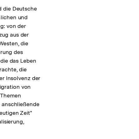
d die Deutsche
nlichen und
g: von der
zug aus der
Westen, die
erung des
 die das Leben
rachte, die
er Insolvenz der
gration von
e Themen
s anschließende
eutigen Zeit"
lisierung,