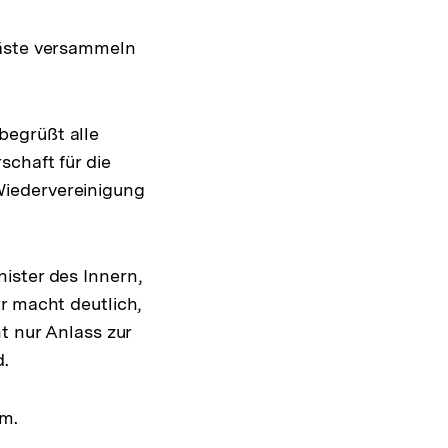
Gäste versammeln
begrüßt alle
schaft für die
Wiedervereinigung
ister des Innern,
r macht deutlich,
t nur Anlass zur
d.
um.