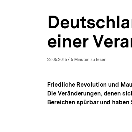
Unser
a
Land
t
–
Deutschla
i
unsere
o
Zukunft
n
|
einer Vera
bpb.de
22.05.2015
/ 5 Minuten zu lesen
Friedliche Revolution und Mau
Die Veränderungen, denen sich
Bereichen spürbar und haben 