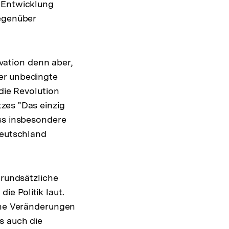
e Entwicklung
gegenüber
ation denn aber,
er unbedingte
die Revolution
zes "Das einzig
ass insbesondere
Deutschland
grundsätzliche
e Politik laut.
lche Veränderungen
s auch die