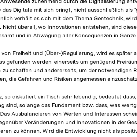
 Anwesende zunehmend durch die Digitalisierung entw
e das Digitale mit sich bringt, nicht ausschließlich als 
nlich verhält es sich mit dem Thema Gentechnik, wir
. Nicht überall, wo Innovationen entstehen, sind diese 
gesamt und in Abwägung aller Konsequenzen in Gänz
von Freiheit und (Über-)Regulierung, wird es später
uss gefunden werden: einerseits um genügend Freiräum
n zu schaffen und andererseits, um der notwendigen 
en, die Gefahren und Risiken angemessen einzuschätz
, so diskutiert ein Tisch sehr lebendig, bedeutet dass
ng sind, solange das Fundament bzw. dass, was wertg
 Das Ausbalancieren von Werten und Interessen schei
gegenüber Veränderungen und Innovationen in der Ges
ieren zu können. Wird die Entwicklung nicht als posit