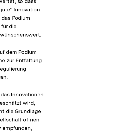
ertet, so dass
"gute" Innovation
d das Podium
für die
e wünschenswert.
 auf dem Podium
e zur Entfaltung
Regulierung
en.
, das Innovationen
eschätzt wird,
nt die Grundlage
ellschaft öffnen
iv empfunden,