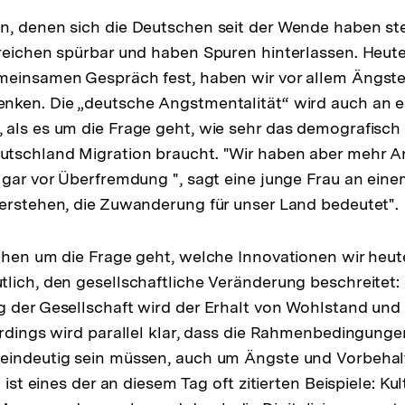
n, denen sich die Deutschen seit der Wende haben st
reichen spürbar und haben Spuren hinterlassen. Heute,
meinsamen Gespräch fest, haben wir vor allem Ängste
nken. Die „deutsche Angstmentalität“ wird auch an 
als es um die Frage geht, wie sehr das demografisch
tschland Migration braucht. "Wir haben aber mehr A
 gar vor Überfremdung ", sagt eine junge Frau an einem
erstehen, die Zuwanderung für unser Land bedeutet".
chen um die Frage geht, welche Innovationen wir heut
lich, den gesellschaftliche Veränderung beschreitet:
g der Gesellschaft wird der Erhalt von Wohlstand un
erdings wird parallel klar, dass die Rahmenbedingunge
eindeutig sein müssen, auch um Ängste und Vorbehal
g ist eines der an diesem Tag oft zitierten Beispiele: Ku