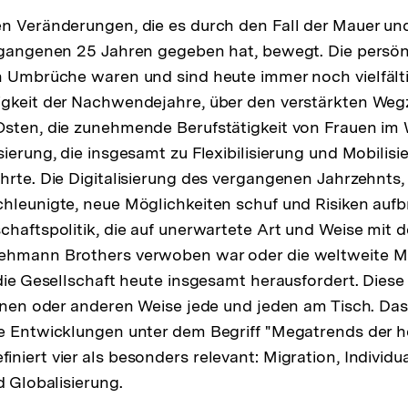
n Veränderungen, die es durch den Fall der Mauer un
ergangenen 25 Jahren gegeben hat, bewegt. Die persö
n Umbrüche waren und sind heute immer noch vielfälti
igkeit der Nachwendejahre, über den verstärkten Weg
sten, die zunehmende Berufstätigkeit von Frauen im 
sierung, die insgesamt zu Flexibilisierung und Mobilisi
hrte. Die Digitalisierung des vergangenen Jahrzehnts,
hleunigte, neue Möglichkeiten schuf und Risiken aufb
chaftspolitik, die auf unerwartete Art und Weise mit d
ehmann Brothers verwoben war oder die weltweite Mi
 die Gesellschaft heute insgesamt herausfordert. Dies
einen oder anderen Weise jede und jeden am Tisch. Da
e Entwicklungen unter dem Begriff "Megatrends der h
iert vier als besonders relevant: Migration, Individua
d Globalisierung.