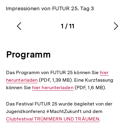
Impressionen von FUTUR 25. Tag 3
1
/
11
Vorherigen
Nächs
Karussellinhalt
von
Inhalt
Inhalt
anzeigen
anzei
Programm
Das Programm von FUTUR 25 können Sie
Interner
hier
herunterladen
(PDF, 1,39 MB). Eine Kurzfassung
Link:
können Sie
Interner
hier herunterladen
(PDF, 1,6 MB).
Link:
Das Festival FUTUR 25 wurde begleitet von der
Jugendkonferenz #MachtZukunft und dem
Interner
Clubfestival TRÜMMERN UND TRÄUMEN
.
Link: