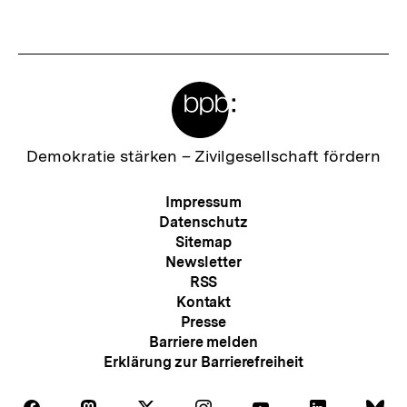
Fussnoten
Meta-
Links
Zur
Demokratie stärken –
Zivilgesellschaft fördern
Startseite
der
Meta-
Impressum
bpb
Navigation
Datenschutz
Sitemap
Newsletter
RSS
Kontakt
Presse
Barriere melden
Erklärung zur Barrierefreiheit