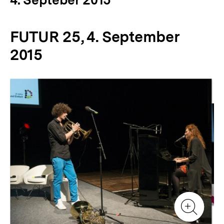
FUTUR 25, 4. September
2015
Inhaltskarussell
überspringen
Zur
Zur
Galerieansicht
Gale
Zur