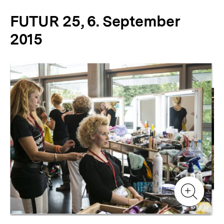
FUTUR 25, 6. September
2015
Inhaltskarussell
überspringen
Zur
Zur
Galerieansicht
Gale
Zur
Gale