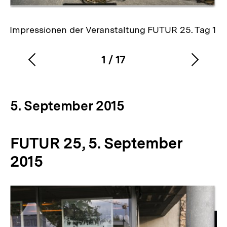
Gale
Impressionen der Veranstaltung FUTUR 25. Tag 1
1
/
17
Vorherigen
Nächs
Karussellinhalt
von
Inhalt
Inhalt
anzeigen
anzei
5. September 2015
FUTUR 25, 5. September
2015
Inhaltskarussell
überspringen