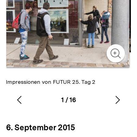
Zur
Zur
Galerieansicht
Gale
Zur
Gale
Impressionen von FUTUR 25. Tag 2
1
/
16
Vorherigen
Nächs
Karussellinhalt
von
Inhalt
Inhalt
anzeigen
anzei
6. September 2015