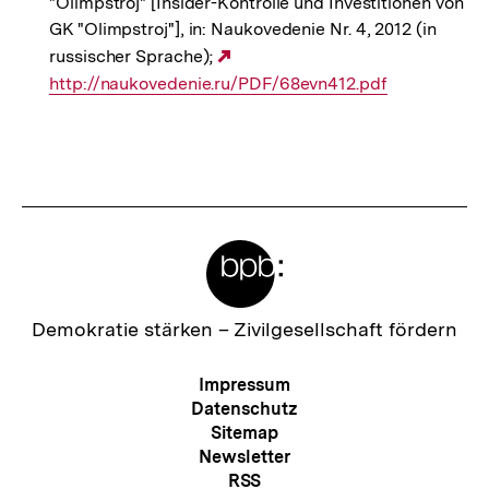
"Olimpstroj" [Insider-Kontrolle und Investitionen von
GK "Olimpstroj"], in: Naukovedenie Nr. 4, 2012 (in
russischer Sprache);
Externer
http://naukovedenie.ru/PDF/68evn412.pdf
Link:
Fussnoten
Meta-
Links
Zur
Demokratie stärken –
Zivilgesellschaft fördern
Startseite
der
Meta-
Impressum
bpb
Navigation
Datenschutz
Sitemap
Newsletter
RSS