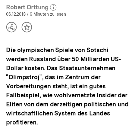
Robert Orttung
(Mehr zum Autor)
öffnen
06.12.2013
/ 9 Minuten zu lesen
Teilen
Inhalt
Optionen
merken
anzeigen
Die olympischen Spiele von Sotschi
werden Russland über 50 Milliarden US-
Dollar kosten. Das Staatsunternehmen
"Olimpstroj", das im Zentrum der
Vorbereitungen steht, ist ein gutes
Fallbeispiel, wie wohlvernetzte Insider der
Eliten von dem derzeitigen politischen und
wirtschaftlichen System des Landes
profitieren.