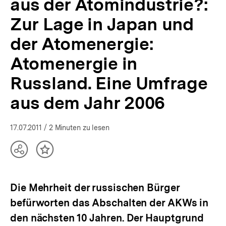
aus der Atomindustrie?:
und
der
Zur Lage in Japan und
Atomenergie:
Atomenergie
der Atomenergie:
in
Russland.
Atomenergie in
Eine
Russland. Eine Umfrage
Umfrage
aus
aus dem Jahr 2006
dem
Jahr
2006
|
17.07.2011
/ 2 Minuten zu lesen
Russland-
Analysen
Teilen
Inhalt
|
Optionen
merken
bpb.de
anzeigen
Die Mehrheit der russischen Bürger
befürworten das Abschalten der AKWs in
den nächsten 10 Jahren. Der Hauptgrund