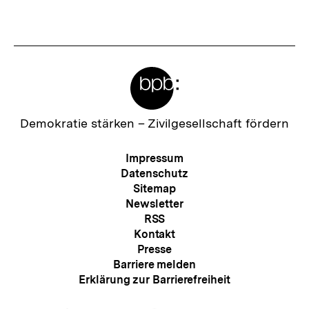
Fussnoten
Meta-
Links
Zur
Demokratie stärken –
Zivilgesellschaft fördern
Startseite
der
Meta-
Impressum
bpb
Navigation
Datenschutz
Sitemap
Newsletter
RSS
Kontakt
Presse
Barriere melden
Erklärung zur Barrierefreiheit