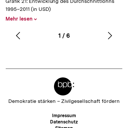
Grafik 21: Entwicklung des Durchschnittlohns
1995–2011 (in USD)
Mehr lesen
Inhalt
aufklappen
1
/
6
Vorherigen
Nächs
Karussellinhalt
von
Inhalt
Inhalt
anzeigen
anzei
Meta-
Links
Zur
Demokratie stärken –
Zivilgesellschaft fördern
Startseite
der
Meta-
Impressum
bpb
Navigation
Datenschutz