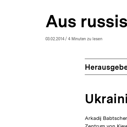
a
t
Aus russi
i
o
n
03.02.2014
/ 4 Minuten zu lesen
Herausgebe
Ukrain
Arkadij Babtschen
Zentrum von Kiew 