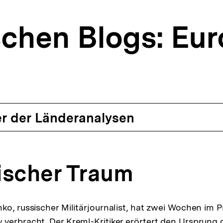
schen Blogs: Eu
r der Länderanalysen
ischer Traum
ko, russischer Militärjournalist, hat zwei Wochen im P
verbracht. Der Kreml-Kritiker erörtert den Ursprung 