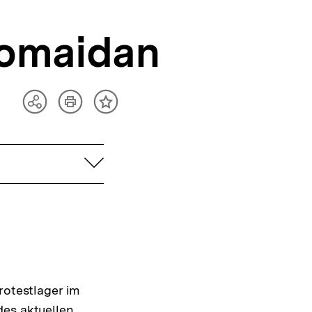
romaidan
Artikel
Teilen
Inhalt
drucken
Optionen
merken
anzeigen
aufklappen
rotestlager im
des aktuellen