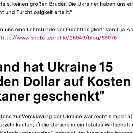
als, keinen großen Bruder. Die Ukrainer haben uns ei
und Furchtlosigkeit erteilt."
n uns eine Lehrstunde der Furchtlosigkeit" von Lija 
Externer
http://www.snob.ru/profile/25949/blog/69075
Link:
and hat Ukraine 15
den Dollar auf Kosten
aner geschenkt"
tens zur Versklavung der Ukraine war recht simpel: a)
Wurzeln kaufen, b) die Ukraine in ein totales Wirtschaft
s Kolonie unterwerfen", schreibt der kremlnahe Intern