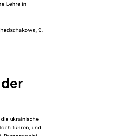
ne Lehre in
Achedschakowa, 9.
 der
 die ukrainische
sloch führen, und
et-Propagandist