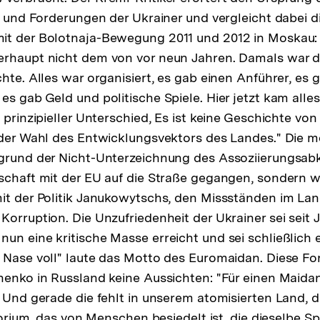
le und Forderungen der Ukrainer und vergleicht dabei 
it der Bolotnaja-Bewegung 2011 und 2012 in Moskau: 
rhaupt nicht dem von vor neun Jahren. Damals war da
hte. Alles war organisiert, es gab einen Anführer, es g
es gab Geld und politische Spiele. Hier jetzt kam all
 prinzipieller Unterschied, Es ist keine Geschichte von 
 der Wahl des Entwicklungsvektors des Landes." Die m
fgrund der Nicht-Unterzeichnung des Assoziierungsa
schaft mit der EU auf die Straße gegangen, sondern 
it der Politik Janukowytschs, den Missständen im La
Korruption. Die Unzufriedenheit der Ukrainer sei seit 
un eine kritische Masse erreicht und sei schließlich e
 Nase voll" laute das Motto des Euromaidan. Diese Fo
henko in Russland keine Aussichten: "Für einen Maid
. Und gerade die fehlt in unserem atomisierten Land, 
itorium, das von Menschen besiedelt ist, die dieselbe 