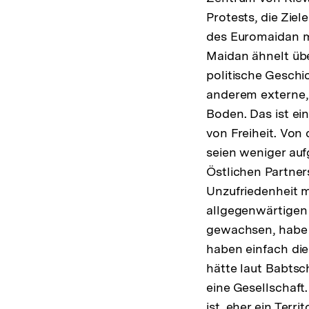
Protests, die Zie
des Euromaidan m
Maidan ähnelt übe
politische Geschic
anderem externe, 
Boden. Das ist ein
von Freiheit. Von
seien weniger au
Östlichen Partner
Unzufriedenheit m
allgegenwärtigen 
gewachsen, habe n
haben einfach die
hätte laut Babtsc
eine Gesellschaft
ist, eher ein Terr