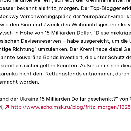
esser bekannt als fritz_morgen. Der Top-Blogger erkl
 Moskwy Verschwörungspläne der "europäisch-amerik
owie den Sinn und Zweck des Weihnachtsgeschenks v
tsch in Höhe von 15 Milliarden Dollar. "Diese mickri
ssischen Devisenreserven – habe ausgereicht, um die
chtige Richtung" umzulenken. Der Kreml habe dabei Gel
annte souveräne Bonds investiert, die unter Schutz de
 somit als sicher gelten könnten. Außerdem seien die
arenko nicht dem Rettungsfonds entnommen, durch 
gemacht worden.
nd der Ukraine 15 Milliarden Dollar geschenkt?" von
4,
Externer
http://www.echo.msk.ru/blog/fritz_morgen/122
Link: