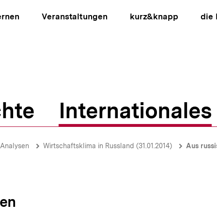
ernen
Veranstaltungen
kurz&knapp
die
hte
Internationales
ion
-Analysen
Wirtschaftsklima in Russland (31.01.2014)
Aus russ
sen