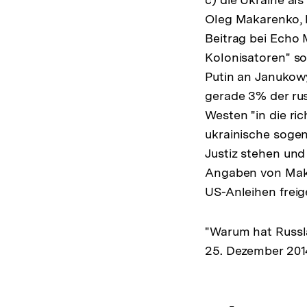
Oleg Makarenko, b
Beitrag bei Echo
Kolonisatoren" s
Putin an Janukowy
gerade 3% der ru
Westen "in die ri
ukrainische sogen
Justiz stehen und
Angaben von Mak
US-Anleihen frei
"Warum hat Russla
25. Dezember 201