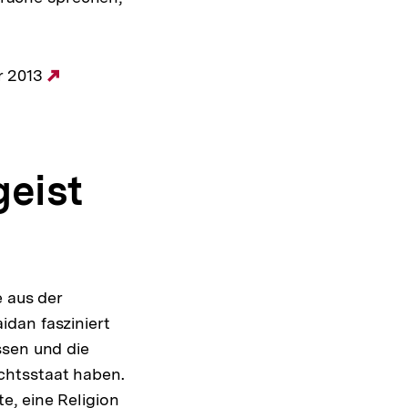
r 2013
Externer
Link:
geist
e aus der
dan fasziniert
ssen und die
chtsstaat haben.
e, eine Religion