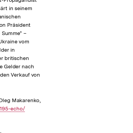
ärt in seinem
anischen
on Präsident
ge Summe" –
 Ukraine vom
der in
r britischen
se Gelder nach
den Verkauf von
 Oleg Makarenko,
5195-echo/