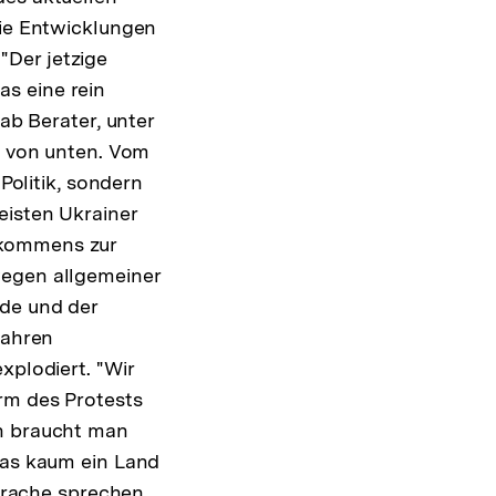
die Entwicklungen
"Der jetzige
s eine rein
ab Berater, unter
es von unten. Vom
Politik, sondern
eisten Ukrainer
bkommens zur
wegen allgemeiner
nde und der
Jahren
xplodiert. "Wir
rm des Protests
an braucht man
das kaum ein Land
Sprache sprechen,