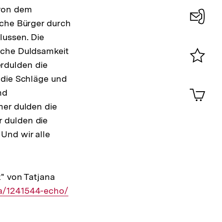
 von dem
sche Bürger durch
Konta
lussen. Die
0
sche Duldsamkeit
erdulden die
Merklist
 die Schläge und
ansehen
0
Artik
nd
im
mer dulden die
Shop-
 dulden die
Warenko
ansehen
Und wir alle
" von Tatjana
a/1241544-echo/