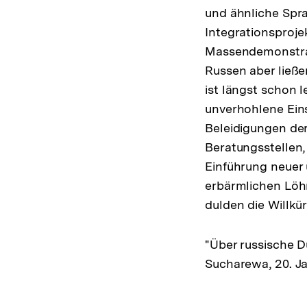
und ähnliche Spr
Integrationsproje
Massendemonstrati
Russen aber ließe
ist längst schon l
unverhohlene Eins
Beleidigungen de
Beratungsstellen,
Einführung neuer
erbärmlichen Löhn
dulden die Willkür
"Über russische D
Sucharewa, 20. J