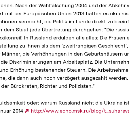
achen. Nach der Wahlfälschung 2004 und der Abkehr
kt mit der Europäischen Union 2013 hätten es ukraini
onen vermocht, die Politik im Lande direkt zu beeinf
n dem Staat jede Übertretung durchgehen: "Die russi
exikonreif. In Russland erdulden alle alles: Die Frauen 
tellung zu ihnen als dem 'zweitrangigen Geschlecht',
r Männer, die Verhöhnungen in den Geburtshäusern u
 die Diskriminierungen am Arbeitsplatz. Die Unterneh
 und Erhöhung bestehender Steuern. Die Arbeitnehmer
e, die dann auch noch verzögert ausgezahlt werden. 
 der Bürokraten, Richter und Polizisten."
uldsamkeit oder: warum Russland nicht die Ukraine ist
anuar 2014
Externer
http://www.echo.msk.ru/blog/t_suharev
Link: