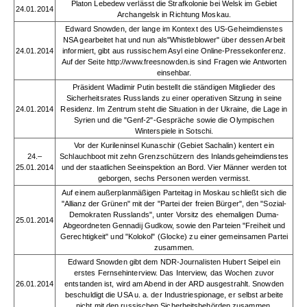
Platon Lebedew verlässt die Strafkolonie bei Welsk im Gebiet
24.01.2014
Archangelsk in Richtung Moskau.
Edward Snowden, der lange im Kontext des US-Geheimdienstes
NSA gearbeitet hat und nun als"Whistleblower" über dessen Arbeit
24.01.2014
informiert, gibt aus russischem Asyl eine Online-Pressekonferenz.
Auf der Seite http://www.freesnowden.is sind Fragen wie Antworten
einsehbar.
Präsident Wladimir Putin bestellt die ständigen Mitglieder des
Sicherheitsrates Russlands zu einer operativen Sitzung in seine
24.01.2014
Residenz. Im Zentrum steht die Situation in der Ukraine, die Lage in
Syrien und die "Genf-2"-Gespräche sowie die Olympischen
Winterspiele in Sotschi.
Vor der Kurileninsel Kunaschir (Gebiet Sachalin) kentert ein
24.–
Schlauchboot mit zehn Grenzschützern des Inlandsgeheimdienstes
25.01.2014
und der staatlichen Seeinspektion an Bord. Vier Männer werden tot
geborgen, sechs Personen werden vermisst.
Auf einem außerplanmäßigen Parteitag in Moskau schließt sich die
"Allianz der Grünen" mit der "Partei der freien Bürger", den "Sozial-
Demokraten Russlands", unter Vorsitz des ehemaligen Duma-
25.01.2014
Abgeordneten Gennadij Gudkow, sowie den Parteien "Freiheit und
Gerechtigkeit" und "Kolokol" (Glocke) zu einer gemeinsamen Partei
zusammen.
Edward Snowden gibt dem NDR-Journalisten Hubert Seipel ein
erstes Fernsehinterview. Das Interview, das Wochen zuvor
26.01.2014
entstanden ist, wird am Abend in der ARD ausgestrahlt. Snowden
beschuldigt die USA u. a. der Industriespionage, er selbst arbeite
nicht mit den russischen Sicherheitsbehörden zusammen.