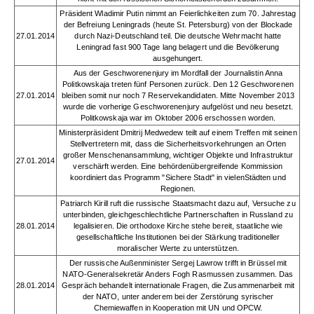
Präsident Wladimir Putin nimmt an Feierlichkeiten zum 70. Jahrestag
der Befreiung Leningrads (heute St. Petersburg) von der Blockade
27.01.2014
durch Nazi-Deutschland teil. Die deutsche Wehrmacht hatte
Leningrad fast 900 Tage lang belagert und die Bevölkerung
ausgehungert.
Aus der Geschworenenjury im Mordfall der Journalistin Anna
Politkowskaja treten fünf Personen zurück. Den 12 Geschworenen
27.01.2014
bleiben somit nur noch 7 Reservekandidaten. Mitte November 2013
wurde die vorherige Geschworenenjury aufgelöst und neu besetzt.
Politkowskaja war im Oktober 2006 erschossen worden.
Ministerpräsident Dmitrij Medwedew teilt auf einem Treffen mit seinen
Stellvertretern mit, dass die Sicherheitsvorkehrungen an Orten
großer Menschenansammlung, wichtiger Objekte und Infrastruktur
27.01.2014
verschärft werden. Eine behördenübergreifende Kommission
koordiniert das Programm "Sichere Stadt" in vielenStädten und
Regionen.
Patriarch Kirill ruft die russische Staatsmacht dazu auf, Versuche zu
unterbinden, gleichgeschlechtliche Partnerschaften in Russland zu
28.01.2014
legalisieren. Die orthodoxe Kirche stehe bereit, staatliche wie
gesellschaftliche Institutionen bei der Stärkung traditioneller
moralischer Werte zu unterstützen.
Der russische Außenminister Sergej Lawrow trifft in Brüssel mit
NATO-Generalsekretär Anders Fogh Rasmussen zusammen. Das
28.01.2014
Gespräch behandelt internationale Fragen, die Zusammenarbeit mit
der NATO, unter anderem bei der Zerstörung syrischer
Chemiewaffen in Kooperation mit UN und OPCW.