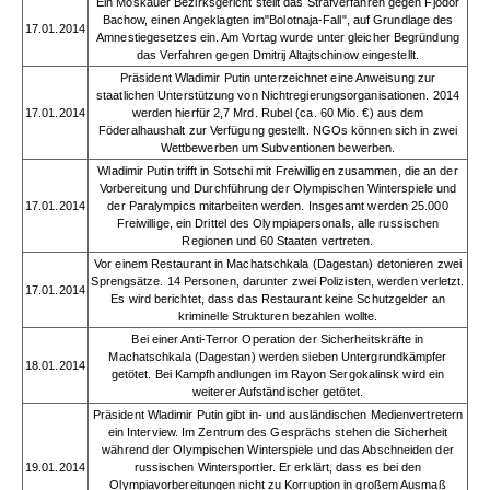
Ein Moskauer Bezirksgericht stellt das Strafverfahren gegen Fjodor
Bachow, einen Angeklagten im"Bolotnaja-Fall", auf Grundlage des
17.01.2014
Amnestiegesetzes ein. Am Vortag wurde unter gleicher Begründung
das Verfahren gegen Dmitrij Altajtschinow eingestellt.
Präsident Wladimir Putin unterzeichnet eine Anweisung zur
staatlichen Unterstützung von Nichtregierungsorganisationen. 2014
17.01.2014
werden hierfür 2,7 Mrd. Rubel (ca. 60 Mio. €) aus dem
Föderalhaushalt zur Verfügung gestellt. NGOs können sich in zwei
Wettbewerben um Subventionen bewerben.
Wladimir Putin trifft in Sotschi mit Freiwilligen zusammen, die an der
Vorbereitung und Durchführung der Olympischen Winterspiele und
17.01.2014
der Paralympics mitarbeiten werden. Insgesamt werden 25.000
Freiwillige, ein Drittel des Olympiapersonals, alle russischen
Regionen und 60 Staaten vertreten.
Vor einem Restaurant in Machatschkala (Dagestan) detonieren zwei
Sprengsätze. 14 Personen, darunter zwei Polizisten, werden verletzt.
17.01.2014
Es wird berichtet, dass das Restaurant keine Schutzgelder an
kriminelle Strukturen bezahlen wollte.
Bei einer Anti-Terror Operation der Sicherheitskräfte in
Machatschkala (Dagestan) werden sieben Untergrundkämpfer
18.01.2014
getötet. Bei Kampfhandlungen im Rayon Sergokalinsk wird ein
weiterer Aufständischer getötet.
Präsident Wladimir Putin gibt in- und ausländischen Medienvertretern
ein Interview. Im Zentrum des Gesprächs stehen die Sicherheit
während der Olympischen Winterspiele und das Abschneiden der
19.01.2014
russischen Wintersportler. Er erklärt, dass es bei den
Olympiavorbereitungen nicht zu Korruption in großem Ausmaß