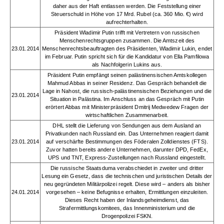
daher aus der Haft entlassen werden. Die Feststellung einer
Steuerschuld in Höhe von 17 Mrd. Rubel (ca. 360 Mio. €) wird
aufrechterhalten.
Präsident Wladimir Putin trifft mit Vertretern von russischen
Menschenrechtsgruppen zusammen. Die Amtszeit des
23.01.2014
Menschenrechtsbeauftragten des Präsidenten, Wladimir Lukin, endet
im Februar. Putin spricht sich für die Kandidatur von Ella Pamfilowa
als Nachfolgerin Lukins aus.
Präsident Putin empfängt seinen palästinensischen Amtskollegen
Mahmud Abbas in seiner Residenz. Das Gespräch behandelt die
Lage in Nahost, die russisch-palästinensischen Beziehungen und die
23.01.2014
Situation in Palästina. Im Anschluss an das Gespräch mit Putin
erörtert Abbas mit Ministerpräsident Dmitrij Medwedew Fragen der
wirtschaftlichen Zusammenarbeit.
DHL stellt die Lieferung von Sendungen aus dem Ausland an
Privatkunden nach Russland ein. Das Unternehmen reagiert damit
23.01.2014
auf verschärfte Bestimmungen des Föderalen Zolldienstes (FTS).
Zuvor hatten bereits andere Unternehmen, darunter DPD, FedEx,
UPS und TNT, Express-Zustellungen nach Russland eingestellt.
Die russische Staatsduma verabschiedet in zweiter und dritter
Lesung ein Gesetz, dass die technischen und juristischen Details der
neu gegründeten Militärpolizei regelt. Diese wird – anders als bisher
24.01.2014
vorgesehen – keine Befugnisse erhalten, Ermittlungen einzuleiten.
Dieses Recht haben der Inlandsgeheimdienst, das
Strafermittlungskomitees, das Innenministerium und die
Drogenpolizei FSKN.