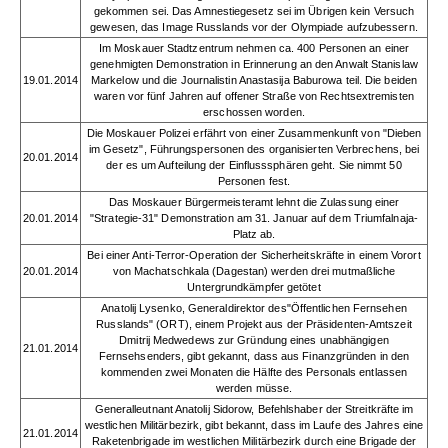
gekommen sei. Das Amnestiegesetz sei im Übrigen kein Versuch
gewesen, das Image Russlands vor der Olympiade aufzubessern.
Im Moskauer Stadtzentrum nehmen ca. 400 Personen an einer
genehmigten Demonstration in Erinnerung an den Anwalt Stanislaw
19.01.2014
Markelow und die Journalistin Anastasija Baburowa teil. Die beiden
waren vor fünf Jahren auf offener Straße von Rechtsextremisten
erschossen worden.
Die Moskauer Polizei erfährt von einer Zusammenkunft von "Dieben
im Gesetz", Führungspersonen des organisierten Verbrechens, bei
20.01.2014
der es um Aufteilung der Einflusssphären geht. Sie nimmt 50
Personen fest.
Das Moskauer Bürgermeisteramt lehnt die Zulassung einer
20.01.2014
"Strategie-31" Demonstration am 31. Januar auf dem Triumfalnaja-
Platz ab.
Bei einer Anti-Terror-Operation der Sicherheitskräfte in einem Vorort
20.01.2014
von Machatschkala (Dagestan) werden drei mutmaßliche
Untergrundkämpfer getötet
Anatolij Lysenko, Generaldirektor des"Öffentlichen Fernsehen
Russlands" (ORT), einem Projekt aus der Präsidenten-Amtszeit
Dmitrij Medwedews zur Gründung eines unabhängigen
21.01.2014
Fernsehsenders, gibt gekannt, dass aus Finanzgründen in den
kommenden zwei Monaten die Hälfte des Personals entlassen
werden müsse.
Generalleutnant Anatolij Sidorow, Befehlshaber der Streitkräfte im
westlichen Militärbezirk, gibt bekannt, dass im Laufe des Jahres eine
21.01.2014
Raketenbrigade im westlichen Militärbezirk durch eine Brigade der