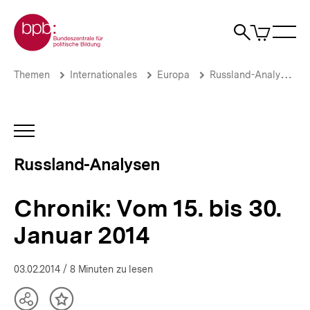
Direkt
Zur Startseite der bpb
zum
0
Artikel
Sho
Seiteninhalt
im
Naviga
Suche
springen
War
öffne
öffnen
öff
Pfadnavigation
Chronik:
Brotkrümelnavigation
Themen
Internationales
Europa
Russland-Analysen
Vom
15.
bis
30.
INHALTSNAVIGATION
Januar
ÖFFNEN
2014
Russland-Analysen
|
Russland-
Analysen
Chronik: Vom 15. bis 30.
|
bpb.de
Januar 2014
03.02.2014
/ 8 Minuten zu lesen
Teilen
Inhalt