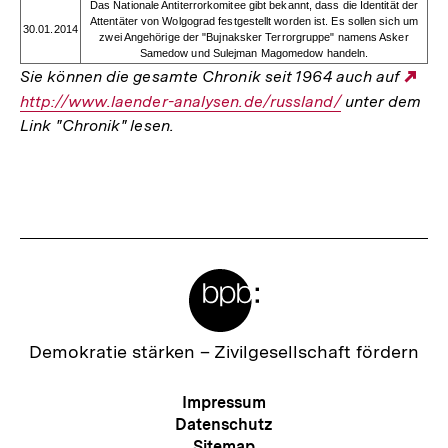
Das Nationale Antiterrorkomitee gibt bekannt, dass die Identität der
Attentäter von Wolgograd festgestellt worden ist. Es sollen sich um
30.01.2014
zwei Angehörige der "Bujnaksker Terrorgruppe" namens Asker
Samedow und Sulejman Magomedow handeln.
Sie können die gesamte Chronik seit 1964 auch auf
Ext
http://www.laender-analysen.de/russland/
unter dem
Lin
Link "Chronik" lesen.
Fussnoten
Meta-
Links
Zur
Demokratie stärken –
Zivilgesellschaft fördern
Startseite
der
Meta-
Impressum
bpb
Navigation
Datenschutz
Sitemap