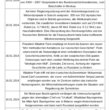
15.01.2014
von 2004 – 2007 Vizepräsident des Bundesnachrichtendienstes, zum
Botschafter in Moskau.
Auf einer Regierungssitzung wird der Vorbereitungsstand zur
Winterolympiade in Sotschi analysiert. 309 von 352 olympischen
Objekten sind in Betrieb genommen, alle Wettkampfzonen
vorbereitet. Die staatlichen Investitionen belaufen sich auf 214 Mrd.
16.01.2014
Rubel (ca. 4,7 Mrd.€), davon 99 Mrd. Rubel (ca. € 2,2 Mrd.) aus
Haushaltsmitteln. Eine Überprüfung des Rechnungshofes und der
Russischen Behörde für die Finanzaufsicht hätte keine ineffiziente
Mittelverwendung festgestellt.
Präsident Wladimir Putin empfängt im Kreml die Autoren des neuen
"lehr-methodischen Komplexes zur russischen Geschichte". Putin
unterstreicht die Notwendigkeit einer einheitlichen Konzeption des
16.01.2014
Geschichtsunterrichts. Kritik an der sowjetischen Okkupation
Osteuropas nach dem zweiten Weltkrieg bezeichnet Putin als
"ideologischen Müll". Zentrales Ziel sei es, Achtung der eigenen
Geschichte und die Liebe zu Russland zu fördern.
Wladimir Putin trifft mit dem iranischen Außenminister Mohammad
Javad Zarif zusammen, der zuvor von Außenminister Sergej Lawrow
16.01.2014
empfangen worden war. Im Zentrum stehen das iranische
Atomprogramm, die Wirtschaftsbeziehungen sowie die Situation und
Regulierung der Syrienkrise.
Ein Moskauer Bezirksgericht verlängert die Untersuchungshaft
gegen den ehemaligen Chef von "Uralkali", Wladislaw Baumgertner,
16.01.2014
bis Mitte April. Baumgertner war in Belarus wegen Amtsmissbrauch
festgenommen und dann nach Russland ausgeliefert worden.