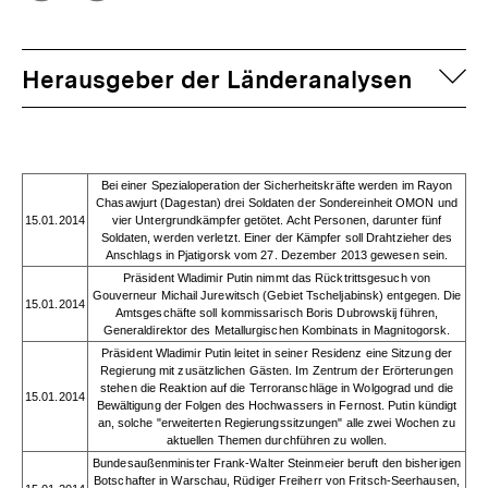
Optionen
merken
anzeigen
auf
Herausgeber der Länderanalysen
Bei einer Spezialoperation der Sicherheitskräfte werden im Rayon
Chasawjurt (Dagestan) drei Soldaten der Sondereinheit OMON und
15.01.2014
vier Untergrundkämpfer getötet. Acht Personen, darunter fünf
Soldaten, werden verletzt. Einer der Kämpfer soll Drahtzieher des
Anschlags in Pjatigorsk vom 27. Dezember 2013 gewesen sein.
Präsident Wladimir Putin nimmt das Rücktrittsgesuch von
Gouverneur Michail Jurewitsch (Gebiet Tscheljabinsk) entgegen. Die
15.01.2014
Amtsgeschäfte soll kommissarisch Boris Dubrowskij führen,
Generaldirektor des Metallurgischen Kombinats in Magnitogorsk.
Präsident Wladimir Putin leitet in seiner Residenz eine Sitzung der
Regierung mit zusätzlichen Gästen. Im Zentrum der Erörterungen
stehen die Reaktion auf die Terroranschläge in Wolgograd und die
15.01.2014
Bewältigung der Folgen des Hochwassers in Fernost. Putin kündigt
an, solche "erweiterten Regierungssitzungen" alle zwei Wochen zu
aktuellen Themen durchführen zu wollen.
Bundesaußenminister Frank-Walter Steinmeier beruft den bisherigen
Botschafter in Warschau, Rüdiger Freiherr von Fritsch-Seerhausen,