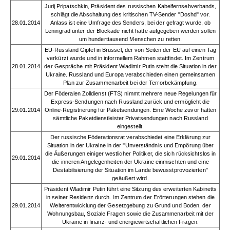
Jurij Pripatschkin, Präsident des russischen Kabelfernsehverbands,
schlägt die Abschaltung des kritischen TV-Sender "Doshd" vor.
28.01.2014
Anlass ist eine Umfrage des Senders, bei der gefragt wurde, ob
Leningrad unter der Blockade nicht hätte aufgegeben werden sollen
um hunderttausend Menschen zu retten.
EU-Russland Gipfel in Brüssel, der von Seiten der EU auf einen Tag
verkürzt wurde und in informellem Rahmen stattfindet. Im Zentrum
28.01.2014
der Gespräche mit Präsident Wladimir Putin steht die Situation in der
Ukraine. Russland und Europa verabschieden einen gemeinsamen
Plan zur Zusammenarbeit bei der Terrorbekämpfung.
Der Föderalen Zolldienst (FTS) nimmt mehrere neue Regelungen für
Express-Sendungen nach Russland zurück und ermöglicht die
29.01.2014
Online-Registrierung für Paketsendungen. Eine Woche zuvor hatten
sämtliche Paketdienstleister Privatsendungen nach Russland
eingestellt.
Der russische Föderationsrat verabschiedet eine Erklärung zur
Situation in der Ukraine in der "Unverständnis und Empörung über
die Äußerungen einiger westlicher Politiker, die sich rücksichtslos in
29.01.2014
die inneren Angelegenheiten der Ukraine einmischten und eine
Destabilisierung der Situation im Lande bewusstprovozierten"
geäußert wird.
Präsident Wladimir Putin führt eine Sitzung des erweiterten Kabinetts
in seiner Residenz durch. Im Zentrum der Erörterungen stehen die
29.01.2014
Weiterentwicklung der Gesetzgebung zu Grund und Boden, der
Wohnungsbau, Soziale Fragen sowie die Zusammenarbeit mit der
Ukraine in finanz- und energiewirtschaftlichen Fragen.