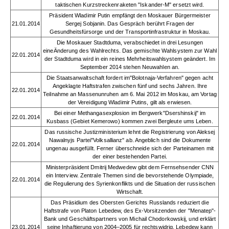
taktischen Kurzstreckenraketen "Iskander-M" ersetzt wird.
Präsident Wladimir Putin empfängt den Moskauer Bürgermeister
21.01.2014
Sergej Sobjanin. Das Gespräch berührt Fragen der
Gesundheitsfürsorge und der Transportinfrastruktur in Moskau.
Die Moskauer Stadtduma, verabschiedet in drei Lesungen
eineÄnderung des Wahlrechts. Das gemischte Wahlsystem zur Wahl
22.01.2014
der Stadtduma wird in ein reines Mehrheitswahlsystem geändert. Im
September 2014 stehen Neuwahlen an.
Die Staatsanwaltschaft fordert im"Bolotnaja-Verfahren" gegen acht
Angeklagte Haftstrafen zwischen fünf und sechs Jahren. Ihre
22.01.2014
Teilnahme an Massenunruhen am 6. Mai 2012 im Moskau, am Vortag
der Vereidigung Wladimir Putins, gilt als erwiesen.
Bei einer Methangasexplosion im Bergwerk"Dsershinskij" im
22.01.2014
Kusbass (Gebiet Kemerowo) kommen zwei Bergleute ums Leben.
Das russische Justizministerium lehnt die Registrierung von Aleksej
Nawalnyjs Partei"Volksallianz" ab. Angeblich sind die Dokumente
22.01.2014
ungenau ausgefüllt. Ferner überschneide sich der Parteinamen mit
der einer bestehenden Partei.
Ministerpräsident Dmitrij Medwedew gibt dem Fernsehsender CNN
ein Interview. Zentrale Themen sind die bevorstehende Olympiade,
22.01.2014
die Regulierung des Syrienkonflikts und die Situation der russischen
Wirtschaft.
Das Präsidium des Obersten Gerichts Russlands reduziert die
Haftstrafe von Platon Lebedew, des Ex-Vorsitzenden der "Menatep"-
Bank und Geschäftspartners von Michail Chodorkowskij, und erklärt
23.01.2014
seine Inhaftierung von 2004–2005 für rechtswidrig. Lebedew kann