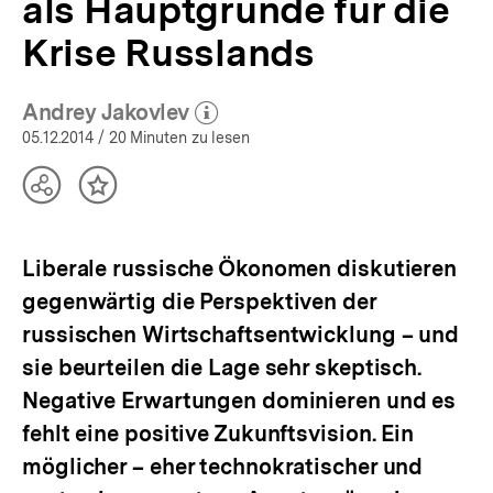
als Hauptgründe für die
Analysen
|
Krise Russlands
bpb.de
Andrey Jakovlev
(Mehr zum Autor)
öffnen
05.12.2014
/ 20 Minuten zu lesen
Teilen
Inhalt
Optionen
merken
anzeigen
Liberale russische Ökonomen diskutieren
gegenwärtig die Perspektiven der
russischen Wirtschaftsentwicklung – und
sie beurteilen die Lage sehr skeptisch.
Negative Erwartungen dominieren und es
fehlt eine positive Zukunftsvision. Ein
möglicher – eher technokratischer und