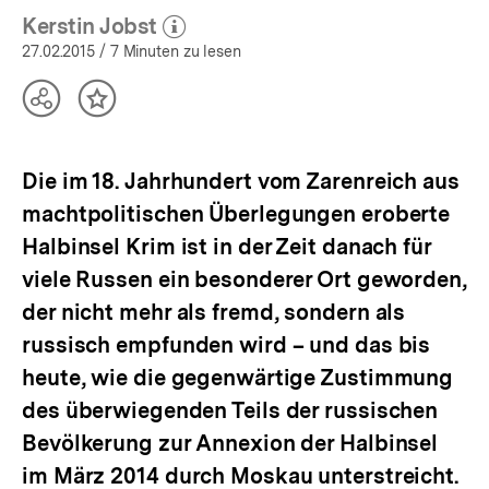
Kerstin Jobst
(Mehr zum Autor)
öffnen
27.02.2015
/ 7 Minuten zu lesen
Teilen
Inhalt
Optionen
merken
anzeigen
Die im 18. Jahrhundert vom Zarenreich aus
machtpolitischen Überlegungen eroberte
Halbinsel Krim ist in der Zeit danach für
viele Russen ein besonderer Ort geworden,
der nicht mehr als fremd, sondern als
russisch empfunden wird – und das bis
heute, wie die gegenwärtige Zustimmung
des überwiegenden Teils der russischen
Bevölkerung zur Annexion der Halbinsel
im März 2014 durch Moskau unterstreicht.