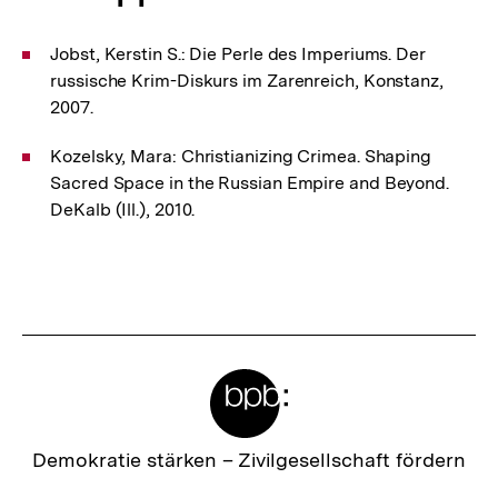
Jobst, Kerstin S.: Die Perle des Imperiums. Der
russische Krim-Diskurs im Zarenreich, Konstanz,
2007.
Kozelsky, Mara: Christianizing Crimea. Shaping
Sacred Space in the Russian Empire and Beyond.
DeKalb (Ill.), 2010.
Fussnoten
Meta-
Links
Zur
Demokratie stärken –
Zivilgesellschaft fördern
Startseite