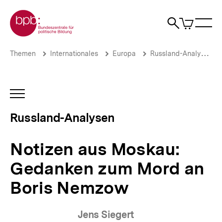
Direkt
Zur Startseite der bpb
zum
0
Artikel
Sho
Seiteninhalt
im
Naviga
Suche
springen
War
öffne
öffnen
öff
Pfadnavigation
Notizen
Brotkrümelnavigation
Themen
Internationales
Europa
Russland-Analysen
aus
Moskau:
Gedanken
zum
INHALTSNAVIGATION
Mord
ÖFFNEN
an
Russland-Analysen
Boris
Nemzow
|
Notizen aus Moskau:
Russland-
Analysen
Gedanken zum Mord an
|
bpb.de
Boris Nemzow
Jens Siegert