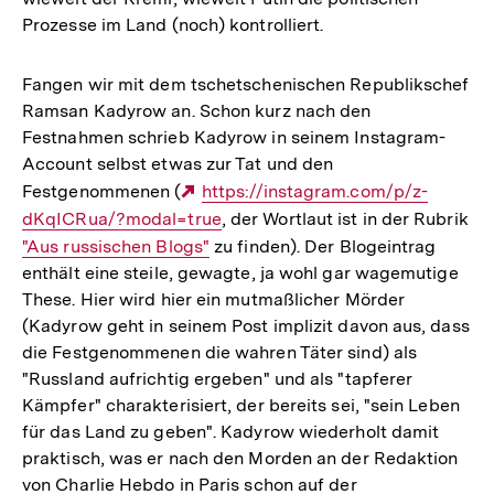
Prozesse im Land (noch) kontrolliert.
Fangen wir mit dem tschetschenischen Republikschef
Ramsan Kadyrow an. Schon kurz nach den
Festnahmen schrieb Kadyrow in seinem Instagram-
Account selbst etwas zur Tat und den
Festgenommenen (
Externer
https://instagram.com/p/z-
dKqICRua/?modal=true
Link:
, der Wortl­aut ist in der Rubrik
Interner
"Aus russischen Blogs"
zu finden). Der Blogeintrag
enthält eine steile, gewagte, ja wohl gar wagemutige
Link:
These. Hier wird hier ein mutmaßlicher Mörder
(Kadyrow geht in seinem Post implizit davon aus, dass
die Festgenommenen die wahren Täter sind) als
"Russland aufrichtig ergeben" und als "tapferer
Kämpfer" charakterisiert, der bereits sei, "sein Leben
für das Land zu geben". Kadyrow wiederholt damit
praktisch, was er nach den Morden an der Redaktion
von Charlie Hebdo in Paris schon auf der