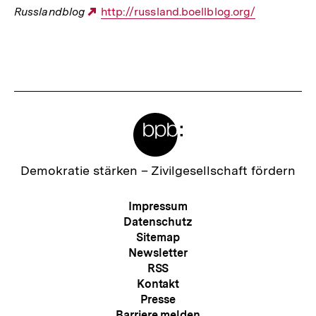
Russlandblog
Externer
http://russland.boellblog.org/
Link:
Fussnoten
Meta-
Links
Zur
Demokratie stärken –
Zivilgesellschaft fördern
Startseite
der
Meta-
Impressum
bpb
Navigation
Datenschutz
Sitemap
Newsletter
RSS
Kontakt
Presse
Barriere melden