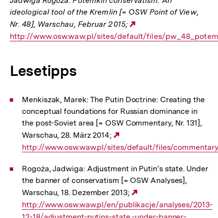
Jadwiga Rogoża: Potemkin conservatism. An
ideological tool of the Kremlin [= OSW Point of View,
Nr. 48], Warschau, Februar 2015;
Externer
http://www.osw.waw.pl/sites/default/files/pw_48_pote
Link:
Lesetipps
Menkiszak, Marek: The Putin Doctrine: Creating the
conceptual foundations for Russian dominance in
the post-Soviet area [= OSW Commentary, Nr. 131],
Warschau, 28. März 2014;
Externer
http://www.osw.waw.pl/sites/default/files/commentar
Link:
Rogoża, Jadwiga: Adjustment in Putin’s state. Under
the banner of conservatism [= OSW Analyses],
Warschau, 18. Dezember 2013;
Externer
http://www.osw.waw.pl/en/publikacje/analyses/2013-
Link:
12-18/adjustment-putins-state -under-banner-