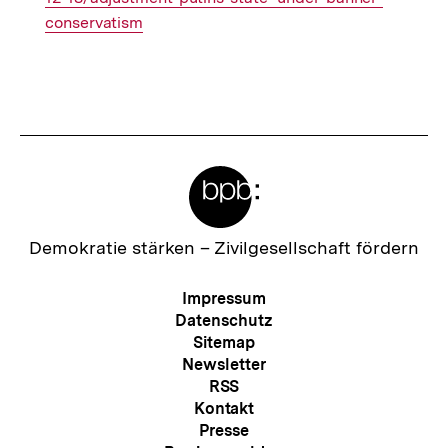
conservatism
Fussnoten
Meta-
Links
Zur
Demokratie stärken –
Zivilgesellschaft fördern
Startseite
der
Meta-
Impressum
bpb
Navigation
Datenschutz
Sitemap
Newsletter
RSS
Kontakt
Presse