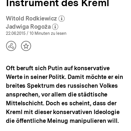
Instrument des Kreml
Witold Rodkiewicz
(Mehr zum Autor)
öffnen
Jadwiga Rogoża
(Mehr zum Autor)
öffnen
22.06.2015
/ 10 Minuten zu lesen
Teilen
Inhalt
Optionen
merken
anzeigen
Oft beruft sich Putin auf konservative
Werte in seiner Politk. Damit möchte er ein
breites Spektrum des russischen Volkes
ansprechen, vor allem die städtische
Mittelschicht. Doch es scheint, dass der
Kreml mit dieser konservativen Ideologie
die öffentliche Meinug manipulieren will.