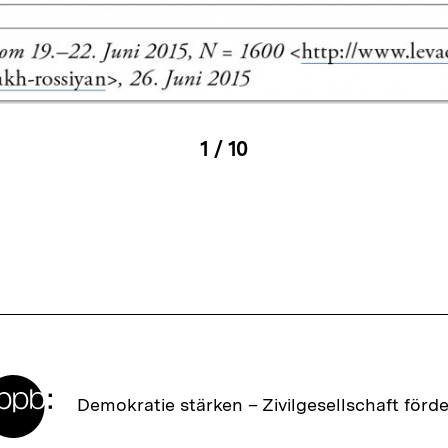
Galerieansicht
1
/
10
igen
Karussellinhalt
von
en
Zur
Demokratie stärken –
Zivilgesellschaft förd
Startseite
der
bpb