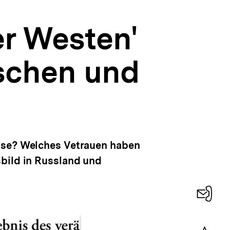
er Westen'
ischen und
rise? Welches Vetrauen haben
sbild in Russland und
Konta
0