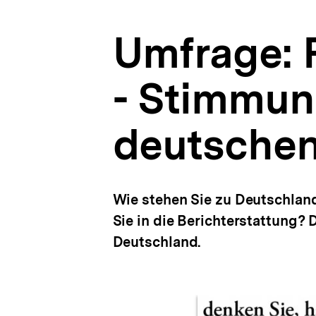
russischen
a
und
t
deutschen
Umfrage: 
i
Bevölkerung
o
|
n
Russland-
- Stimmun
Analysen
|
bpb.de
deutschen
Wie stehen Sie zu Deutschlan
Sie in die Berichterstattung?
Deutschland.
Inhaltskarussell
überspringen