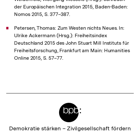
der Europäischen Integration 2015, Baden-Baden:
Nomos 2015, S. 377–387.
Petersen, Thomas: Zum Westen nichts Neues. In:
Ulrike Ackermann (Hrsg.): Freiheitsindex
Deutschland 2015 des John Stuart Mill Instituts für
Freiheitsforschung, Frankfurt am Main: Humanities
Online 2015, S. 57–77.
Fussnoten
Meta-
Links
Zur
Demokratie stärken –
Zivilgesellschaft fördern
Startseite