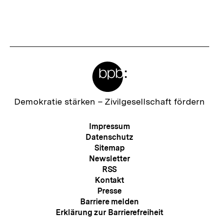
Fussnoten
Meta-
Links
Zur
Demokratie stärken –
Zivilgesellschaft fördern
Startseite
der
Meta-
Impressum
bpb
Navigation
Datenschutz
Sitemap
Newsletter
RSS
Kontakt
Presse
Barriere melden
Erklärung zur Barrierefreiheit