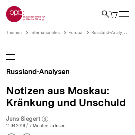
Direkt
Zur Startseite der bpb
zum
0
Artikel
Sho
Seiteninhalt
im
Naviga
Suche
springen
War
öffne
öffnen
öff
Pfadnavigation
Notizen
Brotkrümelnavigation
Themen
Internationales
Europa
Russland-Analysen
aus
Moskau:
Kränkung
und
INHALTSNAVIGATION
Unschuld
ÖFFNEN
|
Russland-Analysen
Russland-
Analysen
|
Notizen aus Moskau:
bpb.de
Kränkung und Unschuld
Jens Siegert
(Mehr zum Autor)
öffnen
11.04.2016
/ 7 Minuten zu lesen