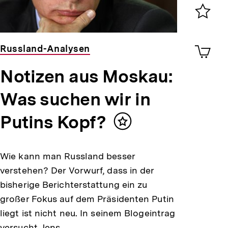
0
Merklist
ansehen
0
Artik
Russland-Analysen
im
Shop-
Notizen aus Moskau:
Warenko
ansehen
Was suchen wir in
Putins Kopf?
Inhalt
merken
Wie kann man Russland besser
verstehen? Der Vorwurf, dass in der
bisherige Berichterstattung ein zu
großer Fokus auf dem Präsidenten Putin
liegt ist nicht neu. In seinem Blogeintrag
versucht Jens…