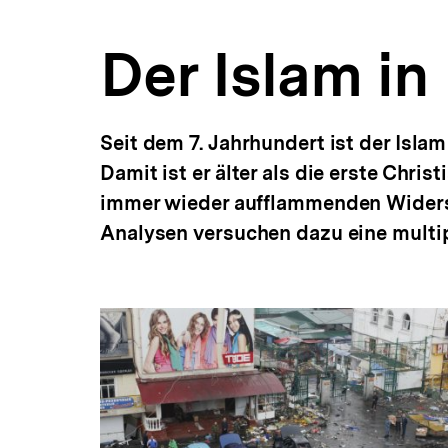
a
t
Der Islam in
i
o
n
Seit dem 7. Jahrhundert ist der Isla
Damit ist er älter als die erste Chri
immer wieder aufflammenden Widers
Analysen versuchen dazu eine multi