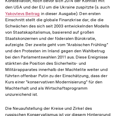
Konstellation, noch bevor sich 2014 der Konflikt mit
den USA und der EU um die Ukraine zuspitzte (s. auch
Int
Yakovlevs Beitrag
in dieser Ausgabe). Den ersten
Lin
Einschnitt stellt die globale Finanzkrise dar, die die
Schwächen des sich seit 2003 entwickelnden Modells
von Staatskapitalismus, basierend auf großen
Staatskonzernen und der föderalen Bürokratie,
aufzeigte. Der zweite geht vom "Arabischen Frühling"
und den Protesten im Inland gegen den Wahlbetrug
bei den Parlamentswahlen 2011 aus. Diese Ereignisse
stärkten die Position des Sicherheits- und
Militärapparates innerhalb der Machtelite weiter und
führten offenbar Putin zu der Einschätzung, dass der
Kurs einer "konservativen Modernisierung" für den
Machterhalt und als Wirtschaftsprogramm
unzureichend ist.
Die Neuaufstellung der Kreise und Zirkel des
russischen Konservatismus ist vor diesem Hintergrund