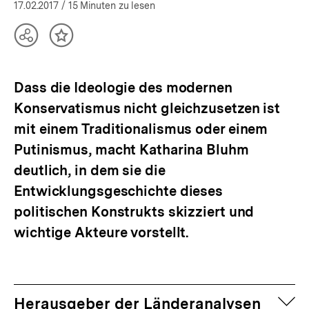
öffnen
17.02.2017
/ 15 Minuten zu lesen
Teilen
Inhalt
Optionen
merken
anzeigen
Dass die Ideologie des modernen
Konservatismus nicht gleichzusetzen ist
mit einem Traditionalismus oder einem
Putinismus, macht Katharina Bluhm
deutlich, in dem sie die
Entwicklungsgeschichte dieses
politischen Konstrukts skizziert und
wichtige Akteure vorstellt.
auf
Herausgeber der Länderanalysen