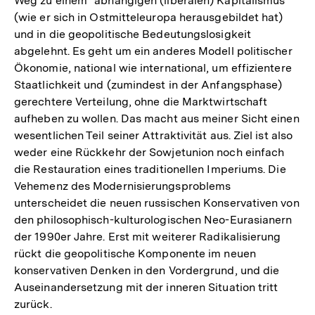
Weg zu einem "abhängigen (liberalen) Kapitalismus"
(wie er sich in Ostmitteleuropa herausgebildet hat)
und in die geopolitische Bedeutungslosigkeit
abgelehnt. Es geht um ein anderes Modell politischer
Ökonomie, national wie international, um effizientere
Staatlichkeit und (zumindest in der Anfangsphase)
gerechtere Verteilung, ohne die Marktwirtschaft
aufheben zu wollen. Das macht aus meiner Sicht einen
wesentlichen Teil seiner Attraktivität aus. Ziel ist also
weder eine Rückkehr der Sowjetunion noch einfach
die Restauration eines traditionellen Imperiums. Die
Vehemenz des Modernisierungsproblems
unterscheidet die neuen russischen Konservativen von
den philosophisch-kulturologischen Neo-Eurasianern
der 1990er Jahre. Erst mit weiterer Radikalisierung
rückt die geopolitische Komponente im neuen
konservativen Denken in den Vordergrund, und die
Auseinandersetzung mit der inneren Situation tritt
Zum
zurück.
Seite