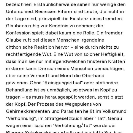
bezeichnen. Erstaunlicherweise sehen nur wenige den
Unterschied. Besessen Eiferer sind Leute, die nicht in
der Lage sind, prinzipiell die Existenz eines fremden
Glaubens ruhig zur Kenntnis zu nehmen; die
Konfession spielt dabei kaum eine Rolle. Ein fremder
Glaube ruft bei diesen Menschen irgendeine
chthonische Reaktion hervor – eine durch nichts zu
rechtfertigende Wut. Eine Wut von solcher Heftigkeit,
dass man sie nur mit irgendwelchen finsteren Kräften
erklären kann. Die sich eines Menschen bemächtigen,
über seine Vernunft und Moral die Oberhand
gewinnen. Ohne "Reinigungsritual" oder stationäre
Behandlung ist es unmöglich, so etwas im Kopf zu
tragen – es muss herausgespült werden, sonst platzt
der Kopf. Der Prozess des Wegspülens von
Gehirnexkrementen und Parasiten heißt im Volksmund
"Verhöhnung", im Strafgesetzbuch aber "Tat". Genau
wegen einer solchen "Verhöhnung/Tat" wurde der
Blogger Sokolowskij verurteilt; und ich bitte Sie, hier