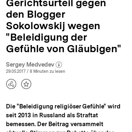
Gerichtsurteil gegen
Blogger
Sokolowskij
den Blogger
wegen
"Beleidigung
Sokolowskij wegen
der
Gefühle
"Beleidigung der
von
Gefühle von Gläubigen"
Gläubigen"
|
Russland-
Analysen
Sergey Medvedev
(Mehr zum Autor)
|
öffnen
29.05.2017
/ 8 Minuten zu lesen
bpb.de
Teilen
Inhalt
Optionen
merken
anzeigen
Die "Beleidigung religiöser Gefühle" wird
seit 2013 in Russland als Straftat
bemessen. Der Beitrag versammelt