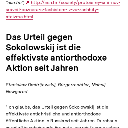
"nsn.fm";
Externer
http://nsn.fm/society/protoierey-smirnov-
sravnil-poznera-s-fashistom-iz-za-zashhity-
Link:
ateizma.html
.
Das Urteil gegen
Sokolowskij ist die
effektivste antiorthodoxe
Aktion seit Jahren
Stanislaw Dmitrijewskij, Bürgerrechtler, Nishnij
Nowgorod
"Ich glaube, das Urteil gegen Sokolowskij ist die
effektivste antichristliche und antiorthodoxe
öffentliche Aktion in Russland seit Jahren. Durchaus
vernünftig scheinende Freunde von mir fangen schon