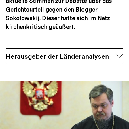
aktuelle Stimmen zur Debatte über das
Gerichtsurteil gegen den Blogger
Sokolowskij. Dieser hatte sich im Netz
kirchenkritisch geäußert.
auf
Herausgeber der Länderanalysen